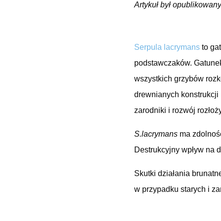
Artykuł był opublikowan
Serpula lacrymans
to ga
podstawczaków. Gatunek
wszystkich grzybów roz
drewnianych konstrukcji
zarodniki i rozwój rozłoży
S.lacrymans
ma zdolność
Destrukcyjny wpływ na d
Skutki działania brunat
w przypadku starych i 