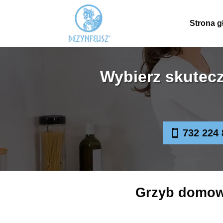
Strona 
Wybierz skutec
732 224 
Grzyb domowy