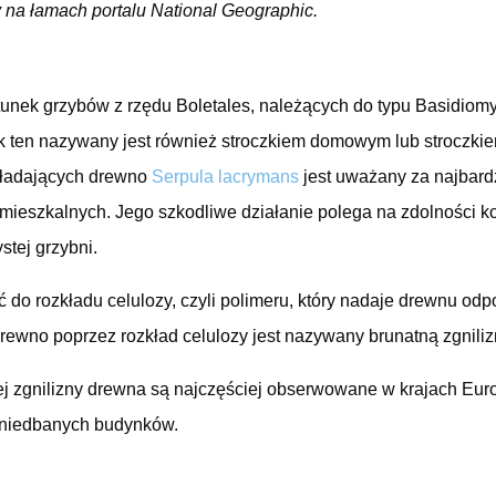
y na łamach portalu National Geographic.
tunek grzybów z rzędu Boletales, należących do typu Basidiomyc
 ten nazywany jest również stroczkiem domowym lub stroczki
kładających drewno
Serpula lacrymans
jest uważany za najbardz
 mieszkalnych. Jego szkodliwe działanie polega na zdolności k
stej grzybni.
 do rozkładu celulozy, czyli polimeru, który nadaje drewnu odp
rewno poprzez rozkład celulozy jest nazywany brunatną zgnili
nej zgnilizny drewna są najczęściej obserwowane w krajach Eur
zaniedbanych budynków.