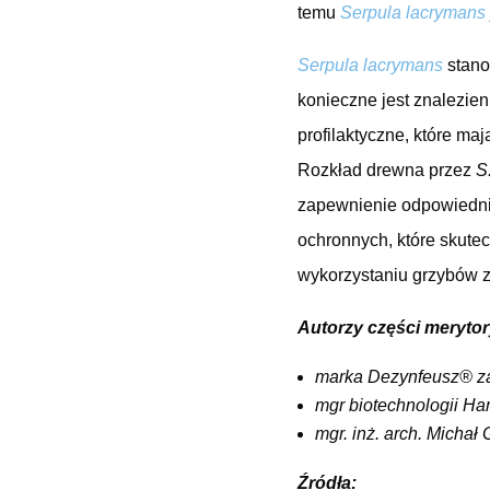
temu
Serpula lacrymans
Serpula lacrymans
stano
konieczne jest znalezie
profilaktyczne, które m
Rozkład drewna przez
S
zapewnienie odpowiedni
ochronnych, które skutec
wykorzystaniu grzybów z
Autorzy części merytor
marka Dezynfeusz® zaj
mgr biotechnologii Ha
mgr. inż. arch. Michał
Źródła: