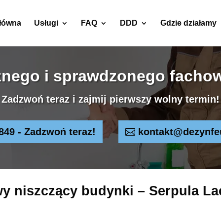
główna
Usługi
FAQ
DDD
Gdzie działamy
znego i sprawdzonego fachow
Zadzwoń teraz i zajmij pierwszy wolny termin!
849 - Zadzwoń teraz!
kontakt@dezynfe
 niszczący budynki – Serpula L