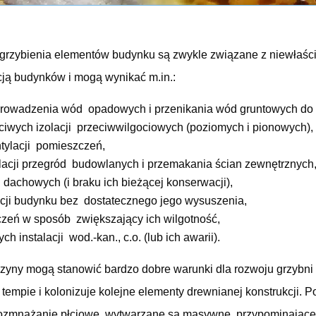
agrzybienia elementów budynku są zwykle związane z niewłaś
ją budynków i mogą wynikać m.in.:
rowadzenia wód opadowych i przenikania wód gruntowych do
iwych izolacji przeciwwilgociowych (poziomych i pionowych),
tylacji pomieszczeń,
lacji przegród budowlanych i przemakania ścian zewnętrznych
 dachowych (i braku ich bieżącej konserwacji),
acji budynku bez dostatecznego jego wysuszenia,
zeń w sposób zwiększający ich wilgotność,
h instalacji wod.-kan., c.o. (lub ich awarii).
zyny mogą stanowić bardzo dobre warunki dla rozwoju grzybni
tempie i kolonizuje kolejne elementy drewnianej konstrukcji. 
 rozmnażanie płciowe, wytwarzane są masywne, przypominające