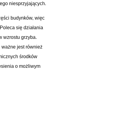
ego niesprzyjających.
zęści budynków, więc
Poleca się działania
w wzrostu grzyba.
, ważne jest również
micznych środków
iesienia o możliwym