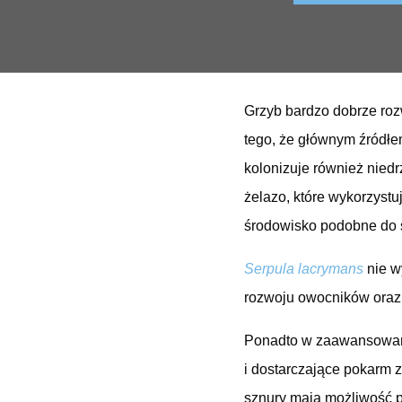
Grzyb bardzo dobrze roz
tego, że głównym źródł
kolonizuje również nied
żelazo, które wykorzyst
środowisko podobne do ś
Serpula lacrymans
nie w
rozwoju owocników oraz 
Ponadto w zaawansowanym
i dostarczające pokarm 
sznury mają możliwość p