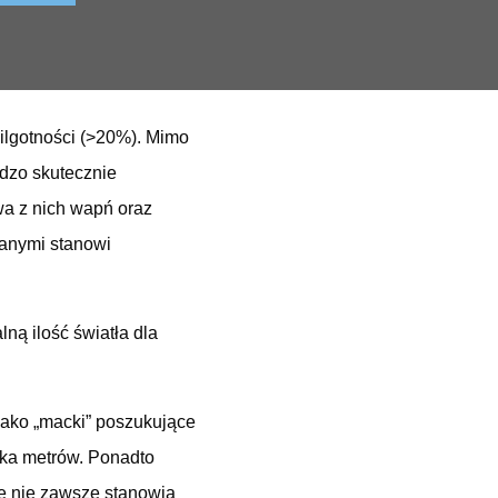
ilgotności (>20%). Mimo
dzo skutecznie
wa z nich wapń oraz
ianymi stanowi
ną ilość światła dla
jako „macki” poszukujące
lka metrów. Ponadto
ne nie zawsze stanowią