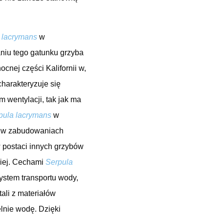
 lacrymans
w
niu tego gatunku grzyba
nej części Kalifornii w,
charakteryzuje się
 wentylacji, tak jak ma
pula lacrymans
w
o w zabudowaniach
 postaci innych grzybów
iej. Cechami
Serpula
system transportu wody,
tali z materiałów
elnie wodę. Dzięki