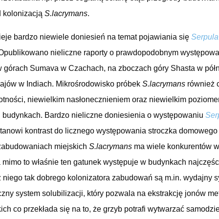
 kolonizacją
S.lacrymans
.
ieje bardzo niewiele doniesień na temat pojawiania się
Serpula
 Opublikowano nieliczne raporty o prawdopodobnym występowa
w górach Sumava w Czachach, na zboczach góry Shasta w północ
ajów w Indiach. Mikrośrodowisko próbek
S.lacrymans
również 
ności, niewielkim nasłonecznieniem oraz niewielkim poziomem
 budynkach. Bardzo nieliczne doniesienia o występowaniu
Ser
stanowi kontrast do licznego występowania stroczka domoweg
 zabudowaniach miejskich
S.lacrymans
ma wiele konkurentów w
a mimo to właśnie ten gatunek występuje w budynkach najczęśc
 z niego tak dobrego kolonizatora zabudowań są m.in. wydajny 
czny system solubilizacji, który pozwala na ekstrakcję jonów me
kich co przekłada się na to, że grzyb potrafi wytwarzać samodzi