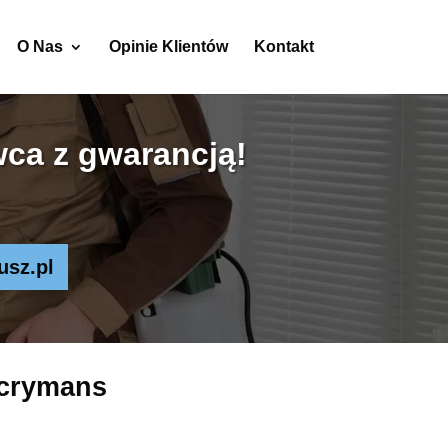
O Nas
Opinie Klientów
Kontakt
ca z gwarancją!
usz.pl
acrymans