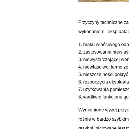
Przyczyny techniczne z
wykonaniem i eksploatac
braku właściwego odp
zastosowania niewłaśc
niewystarczającej wen
niewłaściwej termoizo
nieszczelności pokryć
rozpoczęcia eksploat
użytkowania pomieszc
wadliwie funkcjonującyc
Wymienione wyżej przyc
rośnie w bardzo szybkim 
grzybni inicjowane jest