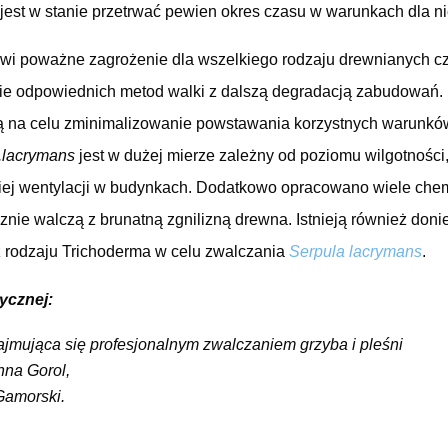
jest w stanie przetrwać pewien okres czasu w warunkach dla ni
wi poważne zagrożenie dla wszelkiego rodzaju drewnianych c
nie odpowiednich metod walki z dalszą degradacją zabudowań. 
ają na celu zminimalizowanie powstawania korzystnych warunkó
.lacrymans
jest w dużej mierze zależny od poziomu wilgotności
ej wentylacji w budynkach. Dodatkowo opracowano wiele che
znie walczą z brunatną zgnilizną drewna. Istnieją również don
 rodzaju Trichoderma w celu zwalczania
Serpula lacrymans
.
ycznej:
mująca się profesjonalnym zwalczaniem grzyba i pleśni
nna Gorol,
 Gamorski.