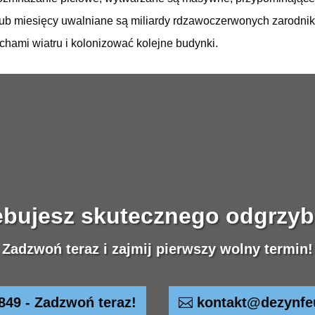
 lub miesięcy uwalniane są miliardy rdzawoczerwonych zarodni
chami wiatru i kolonizować kolejne budynki.
ebujesz skutecznego odgrzyb
Zadzwoń teraz i zajmij pierwszy wolny termin!
849 - Zadzwoń teraz!
kontakt@dezynfe