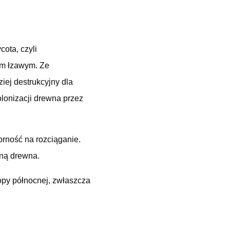
ota, czyli
em łzawym. Ze
iej destrukcyjny dla
olonizacji drewna przez
orność na rozciąganie.
zną drewna.
opy północnej, zwłaszcza