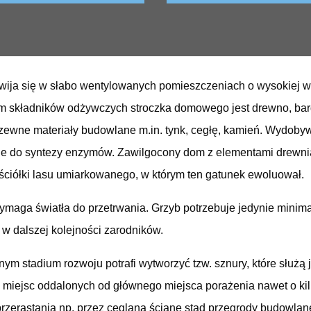
wija się w słabo wentylowanych pomieszczeniach o wysokiej w
em składników odżywczych stroczka domowego jest drewno, bar
rzewne materiały budowlane m.in. tynk, cegłę, kamień. Wydoby
uje do syntezy enzymów. Zawilgocony dom z elementami drewn
ciółki lasu umiarkowanego, w którym ten gatunek ewoluował.
ymaga światła do przetrwania. Grzyb potrzebuje jedynie minimal
w dalszej kolejności zarodników.
 stadium rozwoju potrafi wytworzyć tzw. sznury, które służą 
z miejsc oddalonych od głównego miejsca porażenia nawet o ki
rzerastania np. przez ceglaną ścianę stąd przegrody budowla