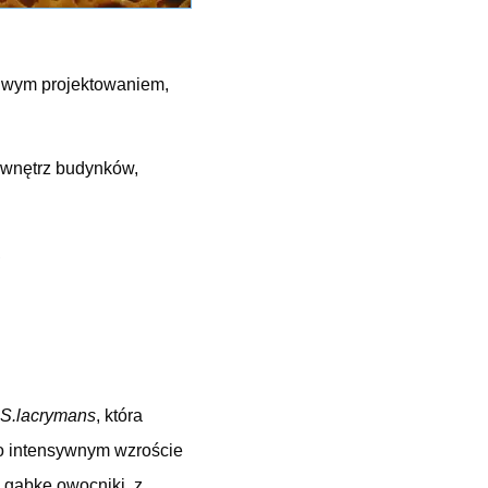
ciwym projektowaniem,
 wnętrz budynków,
,
S.lacrymans
, która
Po intensywnym wzroście
 gąbkę owocniki, z