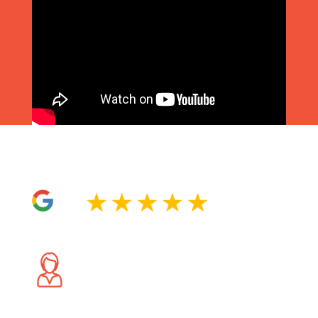
Referencje naszych Klientów
4,8
Gabriela
Jestem bardzo zadowolona z usługi. Minęły
już dwa lata od zabiegu, a po szkodnikach