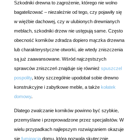
Szkodniki drewna to zagrożenie, którego nie wolno
bagatelizować – niezależnie od tego, czy pojawiły się
w więźbie dachowej, czy w ulubionych drewnianych
meblach, szkodniki drzew nie ustępują same. Często
obecność korników zdradza dopiero mączka drzewna
lub charakterystyczne otworki, ale wtedy zniszczenia
są już zaawansowane. Wśród najczęstszych
sprawców zniszczeń znajduje się również
spuszczel
pospolity
, który szczególnie upodobał sobie drewno
konstrukcyjne i zabytkowe meble, a także
kołatek
domowy
.
Dlatego zwalczanie korników powinno być szybkie,
przemyślane i przeprowadzone przez specjalistów. W
wielu przypadkach najlepszym rozwiązaniem okazuje
się
fumigacja
domu, która pozwala skutecznie