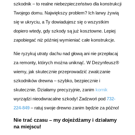
szkodnik – to realne niebezpieczeństwo dla konstrukcji
Twojego domu. Największy problem? Ich larwy żywią
się w ukryciu, a Ty dowiadujesz się o wszystkim
dopiero wtedy, gdy szkody są już kosztowne. Lepiej
zapobiegać niż później wymieniać całe konstrukcje.
Nie ryzykuj utraty dachu nad głową ani nie przepłacaj
za remonty, których można uniknąć. W Dezynfeusz®
wiemy, jak skutecznie przeprowadzić zwalczanie
szkodników drewna – szybko, bezpiecznie i
skutecznie. Działamy precyzyjnie, zanim
kornik
wyrządzi nieodwracalne szkody! Zadzwoń pod
732-
224-849
– ratuj swoje drewno zanim będzie za późno!
Nie trać czasu – my dojeżdżamy i działamy
na miejscu!