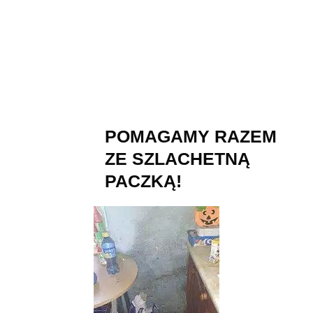
gwarancją!
732 224 849
Zadzwoń teraz i zajmij pierwszy
wolny termin!
POMAGAMY RAZEM
ZE SZLACHETNĄ
PACZKĄ!