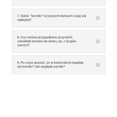
7. Gdzie "korniki" w naszych domach czują się
najlepiej?
8. Czy można przypadkiem przynieść
szkodniki drewna do domu, np. z targów
staroci?
9. Po czym poznać, że w konstrukcji znajduje
się kornik? Jak wygląda kornik?
Wybierz skutecznego i
sprawdzonego fachowca z