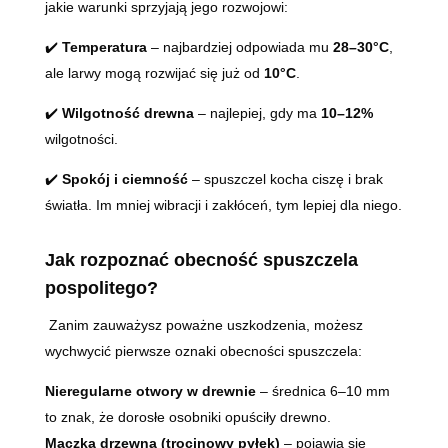
jakie warunki sprzyjają jego rozwojowi:
✔️
Temperatura
– najbardziej odpowiada mu
28–30°C
,
ale larwy mogą rozwijać się już od
10°C
.
✔️
Wilgotność drewna
– najlepiej, gdy ma
10–12%
wilgotności.
✔️
Spokój i ciemność
– spuszczel kocha ciszę i brak
światła. Im mniej wibracji i zakłóceń, tym lepiej dla niego.
Jak rozpoznać obecność spuszczela
pospolitego?
Zanim zauważysz poważne uszkodzenia, możesz
wychwycić pierwsze oznaki obecności spuszczela:
Nieregularne otwory w drewnie
– średnica 6–10 mm
to znak, że dorosłe osobniki opuściły drewno.
Mączka drzewna (trocinowy pyłek)
– pojawia się