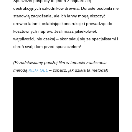
Spuszczel pospolity to jeden z najbardziej
destrukcyjnych szkodników drewna. Dorosłe osobniki nie
stanowią zagrożenia, ale ich larwy mogą niszczyć
drewno latami, osłabiając konstrukcje i prowadząc do
kosztownych napraw. Jeśli masz jakiekolwiek
wątpliwości, nie czekaj – skontaktuj się ze specjalistami i
chroń swój dom przed spuszczelem!
(Przedstawiamy poniżej film w temacie zwalczania
metodą
XILIX GEL
– zobacz, jak działa ta metoda!)