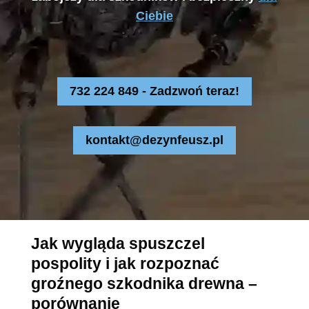
Ciebie
732 224 849 - Zadzwoń teraz!
kontakt@dezynfeusz.pl
Jak wygląda spuszczel
pospolity i jak rozpoznać
groźnego szkodnika drewna –
porównanie