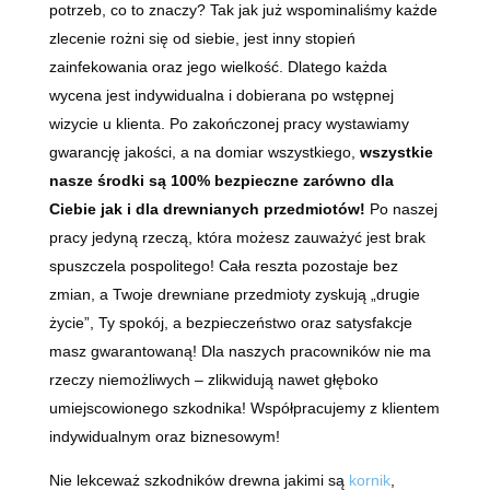
potrzeb, co to znaczy? Tak jak już wspominaliśmy każde
zlecenie rożni się od siebie, jest inny stopień
zainfekowania oraz jego wielkość. Dlatego każda
wycena jest indywidualna i dobierana po wstępnej
wizycie u klienta. Po zakończonej pracy wystawiamy
gwarancję jakości, a na domiar wszystkiego,
wszystkie
nasze środki są 100% bezpieczne zarówno dla
Ciebie jak i dla drewnianych przedmiotów!
Po naszej
pracy jedyną rzeczą, która możesz zauważyć jest brak
spuszczela pospolitego! Cała reszta pozostaje bez
zmian, a Twoje drewniane przedmioty zyskują „drugie
życie”, Ty spokój, a bezpieczeństwo oraz satysfakcje
masz gwarantowaną! Dla naszych pracowników nie ma
rzeczy niemożliwych – zlikwidują nawet głęboko
umiejscowionego szkodnika! Współpracujemy z klientem
indywidualnym oraz biznesowym!
Nie lekceważ szkodników drewna jakimi są
kornik
,