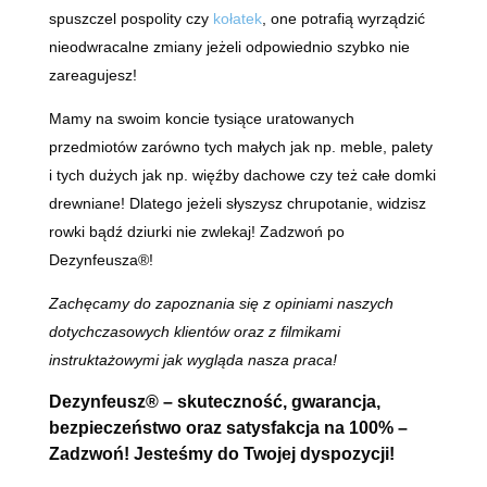
spuszczel pospolity czy
kołatek
, one potrafią wyrządzić
nieodwracalne zmiany jeżeli odpowiednio szybko nie
zareagujesz!
Mamy na swoim koncie tysiące uratowanych
przedmiotów zarówno tych małych jak np. meble, palety
i tych dużych jak np. więźby dachowe czy też całe domki
drewniane! Dlatego jeżeli słyszysz chrupotanie, widzisz
rowki bądź dziurki nie zwlekaj! Zadzwoń po
Dezynfeusza®!
Zachęcamy do zapoznania się z opiniami naszych
dotychczasowych klientów oraz z filmikami
instruktażowymi jak wygląda nasza praca!
Dezynfeusz® – skuteczność, gwarancja,
bezpieczeństwo oraz satysfakcja na 100% –
Zadzwoń! Jesteśmy do Twojej dyspozycji!