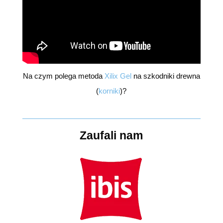
Na czym polega metoda
Xilix Gel
na szkodniki drewna
(
korniki
)?
Zaufali nam