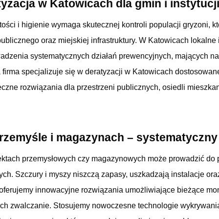
yzacja w Katowicach dla gmin i instytucj
ości i higienie wymaga skutecznej kontroli populacji gryzoni, 
ublicznego oraz miejskiej infrastruktury. W Katowicach lokalne 
adzenia systematycznych działań prewencyjnych, mających na 
firma specjalizuje się w deratyzacji w Katowicach dostosowane
eczne rozwiązania dla przestrzeni publicznych, osiedli miesz
przemyśle i magazynach – systematyczny
ektach przemysłowych czy magazynowych może prowadzić do 
nych. Szczury i myszy niszczą zapasy, uszkadzają instalacje or
oferujemy innowacyjne rozwiązania umożliwiające bieżące mon
ich zwalczanie. Stosujemy nowoczesne technologie wykrywania