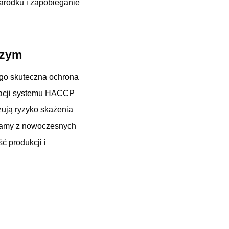
arodku i zapobieganie
czym
ego skuteczna ochrona
lizacji systemu HACCP
zują ryzyko skażenia
stamy z nowoczesnych
ć produkcji i