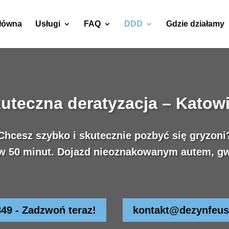
główna
Usługi
FAQ
DDD
Gdzie działamy
uteczna deratyzacja – Katow
Chcesz szybko i skutecznie pozbyć się gryzoni
w 50 minut. Dojazd nieoznakowanym autem, gw
849 - Zadzwoń teraz!
kontakt@dezynfeus