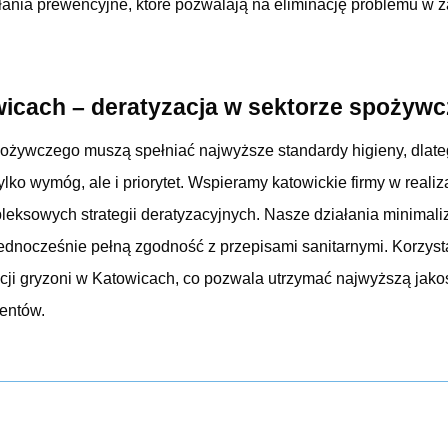
łania prewencyjne, które pozwalają na eliminację problemu w z
cach – deratyzacja w sektorze spożyw
ożywczego muszą spełniać najwyższe standardy higieny, dlat
tylko wymóg, ale i priorytet. Wspieramy katowickie firmy w rea
eksowych strategii deratyzacyjnych. Nasze działania minimali
jednocześnie pełną zgodność z przepisami sanitarnymi. Korzy
acji gryzoni w Katowicach, co pozwala utrzymać najwyższą jakoś
entów.