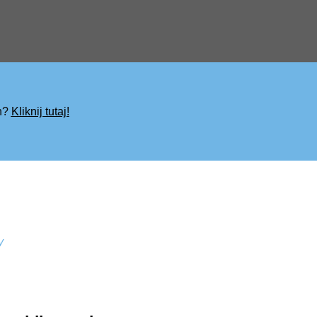
ch?
Kliknij tutaj!
y