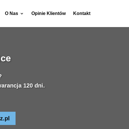
O Nas
Opinie Klientów
Kontakt
ice
?
arancja 120 dni.
z.pl