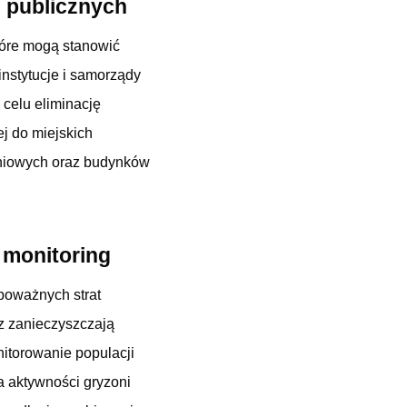
i publicznych
które mogą stanowić
instytucje i samorządy
celu eliminację
j do miejskich
kaniowych oraz budynków
 monitoring
poważnych strat
az zanieczyszczają
itorowanie populacji
 aktywności gryzoni