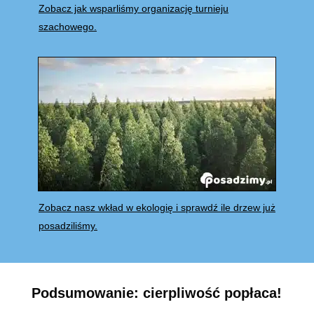
Zobacz jak wsparliśmy organizację turnieju
szachowego.
Zobacz nasz wkład w ekologię i sprawdź ile drzew już
posadziliśmy.
Podsumowanie: cierpliwość popłaca!