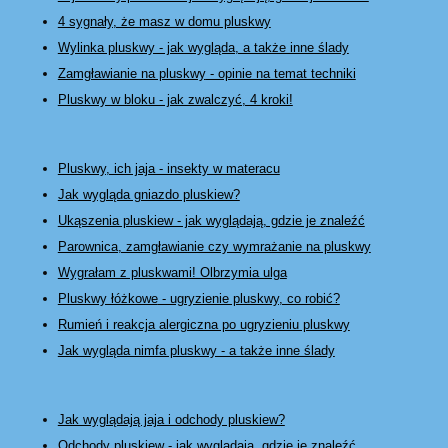
4 sygnały, że masz w domu pluskwy
Wylinka pluskwy - jak wygląda, a także inne ślady
Zamgławianie na pluskwy
- opinie na temat techniki
Pluskwy w bloku - jak zwalczyć, 4 kroki!
Pluskwy, ich jaja - insekty w materacu
Jak wygląda gniazdo pluskiew?
Ukąszenia pluskiew - jak wyglądają, gdzie je znaleźć
Parownica, zamgławianie czy wymrażanie na pluskwy
Wygrałam z pluskwami! Olbrzymia ulga
Pluskwy łóżkowe
- ugryzienie pluskwy, co robić?
Rumień i reakcja alergiczna po ugryzieniu pluskwy
Jak wygląda nimfa pluskwy - a także inne ślady
Jak wyglądają jaja i odchody pluskiew?
Odchody pluskiew - jak wyglądają, gdzie je znaleźć