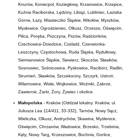
Knurów, Koniecpol, Koziegłowy, Krzanowice, Krzepice,
Kuźnia Raciborska, Lędziny, Libiąż, Lubliniec, Łaziska
Górne, Łazy, Miasteczko Śląskie, Mikołów, Myszków,
Mysłowice, Ogrodzieniec, Olkusz, Orzesze, Oświęcim,
Pilica, Poręba, Pszczyna, Pszów, Radzionków,
Czechowice-Dziedzice, Czeladź, Czerwionka-
Leszczyny, Częstochowa, Ruda Śląska, Rydułtowy,
Siemianowice Śląskie, Siewierz, Skoczów, Sławków,
Sosnowiec, Sośnicowice, Pyskowice, Racibórz, Radlin,
Strumień, Sławków, Szczekociny, Szczyrk, Ustroń,
Wilamowice, Wisła, Wojkowice, Woźniki, Zabrze,
Zawiercie, Żarki, Żory, Żywiec i okolice.
Małopolska
- Kraków (Oddział lokalny: Kraków, ul.
Juliusza Lea 114/411, 33-332), Tarnów, Nowy Sącz,
Wieliczka, Olkusz, Andrychów, Skawina, Myślenice,
Oświęcim, Chrzanów, Wadowice, Brzesko, Trzebinia,
Kęty, Nowy Targ, Krzeszowice, Bochnia, Gorlice,