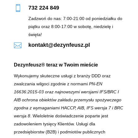

732 224 849
Zadzwoń do nas: 7:00-21:00 od poniedziałku do
piątku oraz 8:00-17:00 w sobotę, niedzielę i
święta!

kontakt@dezynfeusz.pl
Dezynfeusz® teraz w Twoim mieście
Wykonujemy skuteczne usługi z branży DDD oraz
zwalczania wilgoci zgodnie z normami
PN-EN
16636:2015-03 oraz najnowszymi wersjami IFS/BRC I
AIB
ochrona obiektów zakładu przemysłu spożywczego
zgodna z wymaganiami HACCP, AIB, IFS wersja 7 i BRC
wersja 8
. Wieloletnie doświadczenie poparte jest
zadowoleniem tysięcy Klientów. Usługi dla
przedsiębiorstw (B2B) i podmiotów publicznych