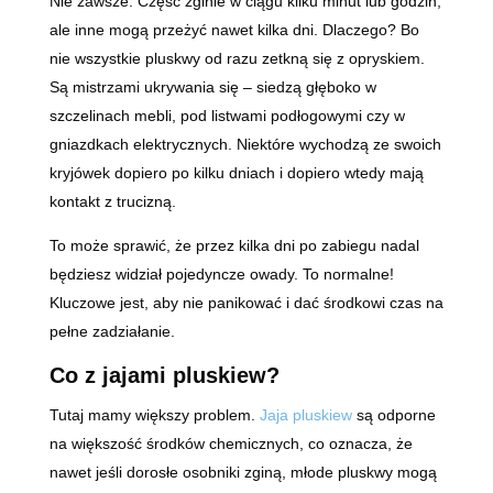
Nie zawsze. Część zginie w ciągu kilku minut lub godzin,
ale inne mogą przeżyć nawet kilka dni. Dlaczego? Bo
nie wszystkie pluskwy od razu zetkną się z opryskiem.
Są mistrzami ukrywania się – siedzą głęboko w
szczelinach mebli, pod listwami podłogowymi czy w
gniazdkach elektrycznych. Niektóre wychodzą ze swoich
kryjówek dopiero po kilku dniach i dopiero wtedy mają
kontakt z trucizną.
To może sprawić, że przez kilka dni po zabiegu nadal
będziesz widział pojedyncze owady. To normalne!
Kluczowe jest, aby nie panikować i dać środkowi czas na
pełne zadziałanie.
Co z jajami pluskiew?
Tutaj mamy większy problem.
Jaja pluskiew
są odporne
na większość środków chemicznych, co oznacza, że
nawet jeśli dorosłe osobniki zginą, młode pluskwy mogą