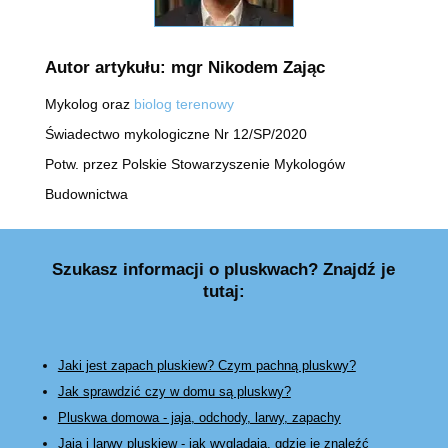
Autor artykułu: mgr Nikodem Zając
Mykolog oraz
biolog terenowy
Świadectwo mykologiczne Nr 12/SP/2020
Potw. przez Polskie Stowarzyszenie Mykologów
Budownictwa
Szukasz informacji o pluskwach? Znajdź je
tutaj:
Jaki jest zapach pluskiew? Czym pachną pluskwy?
Jak sprawdzić czy w domu są pluskwy?
Pluskwa domowa - jaja, odchody, larwy, zapachy
Jaja i larwy pluskiew - jak wyglądają, gdzie je znaleźć