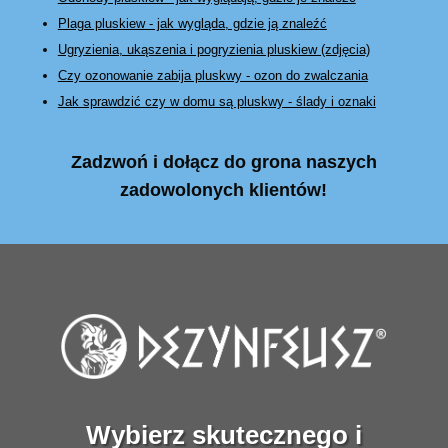
Plaga pluskiew - jak wygląda, gdzie ją znaleźć
Ugryzienia, ukąszenia i pogryzienia pluskiew (zdjęcia)
Czy ozonowanie zabija pluskwy - ozon do zwalczania
Jak sprawdzić czy w domu są pluskwy - ślady i oznaki
Zadzwoń i dołącz do grona naszych
zadowolonych klientów!
Wybierz skutecznego i