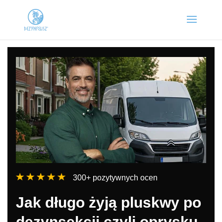
300+ pozytywnych ocen
Jak długo żyją pluskwy po
dezynsekcji czyli oprysku