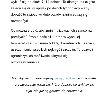
wykluć się po około 7–14 dniach. To dlatego tak często
zaleca się drugi oprysk po dwóch tygodniach – aby
dopaść te świeżo wyklute owady, zanim zdążą się
rozmnożyć.
Co można zrobić, aby zminimalizować ich szanse na
przeżycie? Pranie pościeli i ubrań w wysokiej
temperaturze (minimum 60°C), dokładne odkurzanie i
uszczelnianie wszelkich pęknięć i szczelin. To pozwoli
ograniczyć ich możliwości ukrycia się i
rozprzestrzeniania.
Na zdjęciach prezentujemy
larwy pluskiew
– to te małe,
przezroczyste robaczki, które dopiero co wykluły się
z jaj, ale już są gotowe do żerowania!