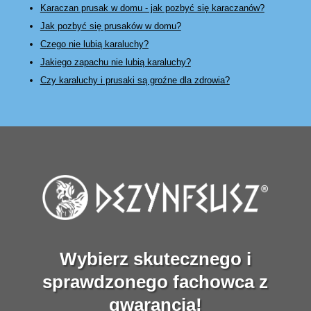
Karaczan prusak w domu - jak pozbyć się karaczanów?
Jak pozbyć się prusaków w domu?
Czego nie lubią karaluchy?
Jakiego zapachu nie lubią karaluchy?
Czy karaluchy i prusaki są groźne dla zdrowia?
Wybierz skutecznego i
sprawdzonego fachowca z
gwarancją!