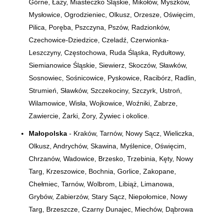
Górne, Łazy, Miasteczko Śląskie, Mikołów, Myszków,
Mysłowice, Ogrodzieniec, Olkusz, Orzesze, Oświęcim,
Pilica, Poręba, Pszczyna, Pszów, Radzionków,
Czechowice-Dziedzice, Czeladź, Czerwionka-
Leszczyny, Częstochowa, Ruda Śląska, Rydułtowy,
Siemianowice Śląskie, Siewierz, Skoczów, Sławków,
Sosnowiec, Sośnicowice, Pyskowice, Racibórz, Radlin,
Strumień, Sławków, Szczekociny, Szczyrk, Ustroń,
Wilamowice, Wisła, Wojkowice, Woźniki, Zabrze,
Zawiercie, Żarki, Żory, Żywiec i okolice.
Małopolska
- Kraków, Tarnów, Nowy Sącz, Wieliczka,
Olkusz, Andrychów, Skawina, Myślenice, Oświęcim,
Chrzanów, Wadowice, Brzesko, Trzebinia, Kęty, Nowy
Targ, Krzeszowice, Bochnia, Gorlice, Zakopane,
Chełmiec, Tarnów, Wolbrom, Libiąż, Limanowa,
Grybów, Zabierzów, Stary Sącz, Niepołomice, Nowy
Targ, Brzeszcze, Czarny Dunajec, Miechów, Dąbrowa