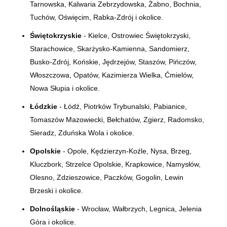
Tarnowska, Kalwaria Zebrzydowska, Żabno, Bochnia,
Tuchów, Oświęcim, Rabka-Zdrój i okolice.
Świętokrzyskie
- Kielce, Ostrowiec Świętokrzyski,
Starachowice, Skarżysko-Kamienna, Sandomierz,
Busko-Zdrój, Końskie, Jędrzejów, Staszów, Pińczów,
Włoszczowa, Opatów, Kazimierza Wielka, Ćmielów,
Nowa Słupia i okolice.
Łódzkie
- Łódź, Piotrków Trybunalski, Pabianice,
Tomaszów Mazowiecki, Bełchatów, Zgierz, Radomsko,
Sieradz, Zduńska Wola i okolice.
Opolskie
- Opole, Kędzierzyn-Koźle, Nysa, Brzeg,
Kluczbork, Strzelce Opolskie, Krapkowice, Namysłów,
Olesno, Zdzieszowice, Paczków, Gogolin, Lewin
Brzeski i okolice.
Dolnośląskie
- Wrocław, Wałbrzych, Legnica, Jelenia
Góra i okolice.