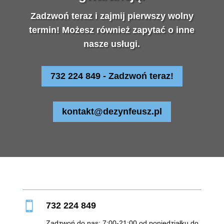
Zadzwoń teraz i zajmij pierwszy wolny
termin! Możesz również zapytać o inne
nasze usługi.
732 224 849 - Zadzwoń teraz!
kontakt@dezynfeusz.pl

732 224 849
Zadzwoń do nas: 7:00-21:00 od poniedziałku do