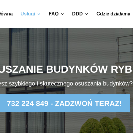
główna
Usługi
FAQ
DDD
Gdzie działamy
USZANIE BUDYNKÓW RYB
esz szybkiego i skutecznego osuszania budynków
732 224 849 - ZADZWOŃ TERAZ!