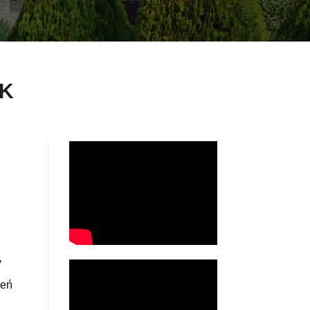
IK
y
zeń