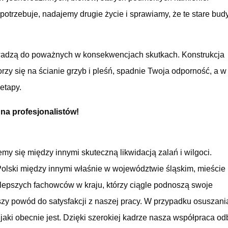
trzebuje, nadajemy drugie życie i sprawiamy, że te stare bud
owadzą do poważnych w konsekwencjach skutkach. Konstrukcja
rzy się na ścianie grzyb i pleśń, spadnie Twoja odporność, a w
 etapy.
 na profesjonalistów!
y się między innymi skuteczną likwidacją zalań i wilgoci.
Polski między innymi właśnie w województwie śląskim, mieście
epszych fachowców w kraju, którzy ciągle podnoszą swoje
szy powód do satysfakcji z naszej pracy. W przypadku osuszani
aki obecnie jest. Dzięki szerokiej kadrze nasza współpraca o