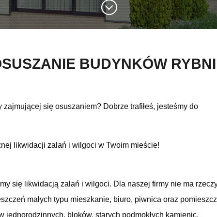
;
SUSZANIE BUDYNKÓW RYBN
y zajmującej się osuszaniem? Dobrze trafiłeś, jesteśmy do
ej likwidacji zalań i wilgoci w Twoim mieście!
 się likwidacją zalań i wilgoci. Dla naszej firmy nie ma rzecz
szczeń małych typu mieszkanie, biuro, piwnica oraz pomieszc
w jednorodzinnych, bloków, starych podmokłych kamienic.