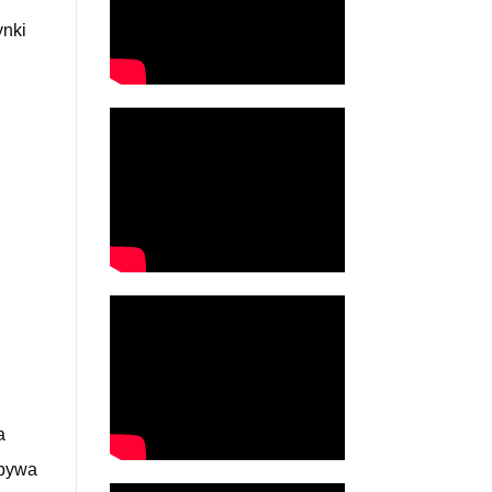
ynki
a
dbywa