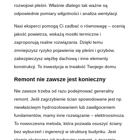
rozwojowi pleśni. Właśnie dlatego tak ważne są
odpowiednie pomiary wilgotności i analiza wentylacji.
Nasi eksperci pomogą Ci zadbać o równowagę – ocenią
jakość powietrza, wskażą mostki termiczne i
zaproponują realne rozwiązania. Dzięki temu
zmniejszysz ryzyko pojawienia się pleśni i grzybów,
zabezpieczysz więźbę dachową i inne elementy
konstrukcji. To inwestycja w trwałość Twojego domu.
Remont nie zawsze jest konieczny
Nie zawsze trzeba od razu podejmować generalny
remont. Jeśli zagrzybienie ścian spowodowane jest np.
niewłaściwym hydroizolowaniem lub zawilgoceniem
fundamentów, mamy inne rozwiązanie – elektroosmoza.
To nowoczesna metoda, która pozwala osuszyć ściany
bez wyburzeń i ingerencji w strukturę budynku. Jest
równie skuteczna jak tradycyjny remont, a znacznie