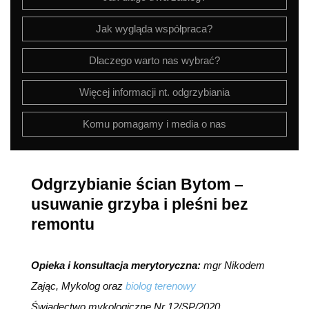
Jak wygląda współpraca?
Dlaczego warto nas wybrać?
Więcej informacji nt. odgrzybiania
Komu pomagamy i media o nas
Odgrzybianie ścian Bytom
–
usuwanie grzyba i pleśni bez
remontu
Opieka i konsultacja merytoryczna:
mgr Nikodem
Zając, Mykolog oraz
biolog terenowy
Świadectwo mykologiczne Nr 12/SP/2020