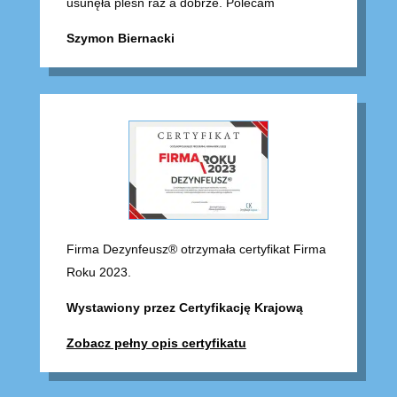
usunęła pleśń raz a dobrze. Polecam
Szymon Biernacki
Firma Dezynfeusz® otrzymała certyfikat Firma
Roku 2023.
Wystawiony przez Certyfikację Krajową
Zobacz pełny opis certyfikatu