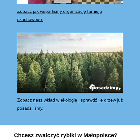
Zobacz jak wsparliśmy organizację turnieju
szachowego.
Zobacz nasz wkład w ekologię i sprawdź ile drzew już
posadziliśmy.
Chcesz zwalczyć rybiki w Małopolsce?