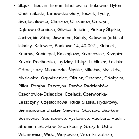
Śląsk
- Będzin, Bieruń, Blachownia, Bukowno, Bytom,
Chełm Śląski, Tarnowskie Góry, Toszek, Tychy,
Świętochłowice, Chorzów, Chrzanów, Cieszyn,
Dąbrowa Górnicza, Gliwice, Imielin,, Piekary Śląskie,
Jastrzębie-Zdrój, Jaworzno, Kalety, Katowice (oddział
lokalny: Katowice, Bankowa 14,
40-007)
, Kłobuck,
Knurów, Koniecpol, Koziegłowy, Krzanowice, Krzepice,
Kuźnia Raciborska, Lędziny, Libiąż, Lubliniec, Łaziska
Górne, Łazy, Miasteczko Śląskie, Mikołów, Myszków,
Mysłowice, Ogrodzieniec, Olkusz, Orzesze, Oświęcim,
Pilica, Poręba, Pszczyna, Pszów, Radzionków,
Czechowice-Dziedzice, Czeladź, Czerwionka-
Leszczyny, Częstochowa, Ruda Śląska, Rydułtowy,
Siemianowice Śląskie, Siewierz, Skoczów, Sławków,
Sosnowiec, Sośnicowice, Pyskowice, Racibórz, Radlin,
Strumień, Sławków, Szczekociny, Szczyrk, Ustroń,
Wilamowice, Wisła, Wojkowice, Woźniki, Zabrze,