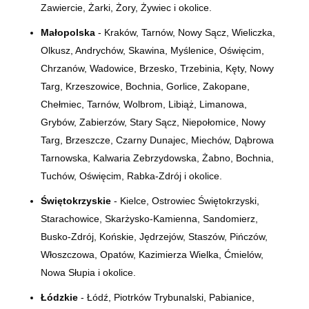
Zawiercie, Żarki, Żory, Żywiec i okolice.
Małopolska
- Kraków, Tarnów, Nowy Sącz, Wieliczka,
Olkusz, Andrychów, Skawina, Myślenice, Oświęcim,
Chrzanów, Wadowice, Brzesko, Trzebinia, Kęty, Nowy
Targ, Krzeszowice, Bochnia, Gorlice, Zakopane,
Chełmiec, Tarnów, Wolbrom, Libiąż, Limanowa,
Grybów, Zabierzów, Stary Sącz, Niepołomice, Nowy
Targ, Brzeszcze, Czarny Dunajec, Miechów, Dąbrowa
Tarnowska, Kalwaria Zebrzydowska, Żabno, Bochnia,
Tuchów, Oświęcim, Rabka-Zdrój i okolice.
Świętokrzyskie
- Kielce, Ostrowiec Świętokrzyski,
Starachowice, Skarżysko-Kamienna, Sandomierz,
Busko-Zdrój, Końskie, Jędrzejów, Staszów, Pińczów,
Włoszczowa, Opatów, Kazimierza Wielka, Ćmielów,
Nowa Słupia i okolice.
Łódzkie
- Łódź, Piotrków Trybunalski, Pabianice,