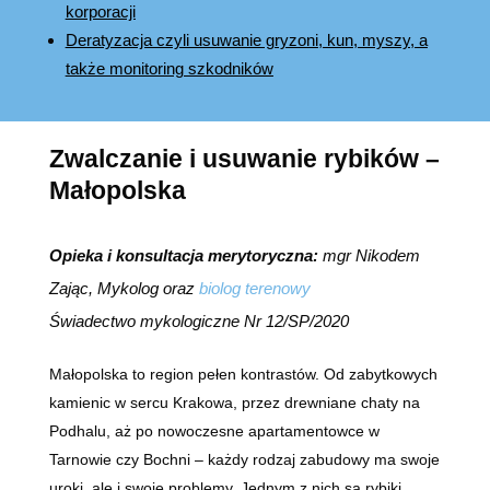
korporacji
Deratyzacja czyli usuwanie gryzoni, kun, myszy, a
także monitoring szkodników
Zwalczanie i usuwanie rybików –
Małopolska
Opieka i konsultacja merytoryczna:
mgr Nikodem
Zając, Mykolog oraz
biolog terenowy
Świadectwo mykologiczne Nr 12/SP/2020
Małopolska to region pełen kontrastów. Od zabytkowych
kamienic w sercu Krakowa, przez drewniane chaty na
Podhalu, aż po nowoczesne apartamentowce w
Tarnowie czy Bochni – każdy rodzaj zabudowy ma swoje
uroki, ale i swoje problemy. Jednym z nich są rybiki