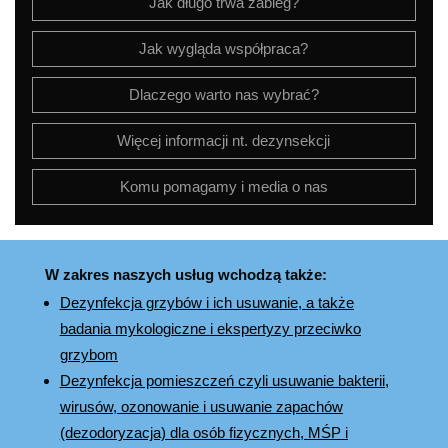
Jak długo trwa zabieg?
Jak wygląda współpraca?
Dlaczego warto nas wybrać?
Więcej informacji nt. dezynsekcji
Komu pomagamy i media o nas
W zakres naszych usług wchodzą także:
Dezynfekcja grzybów i ich usuwanie, a także
badania mykologiczne i ekspertyzy przeciwko
grzybom
Dezynfekcja pomieszczeń czyli usuwanie bakterii,
wirusów, ozonowanie i usuwanie zapachów
(dezodoryzacja) dla osób fizycznych, MŚP i