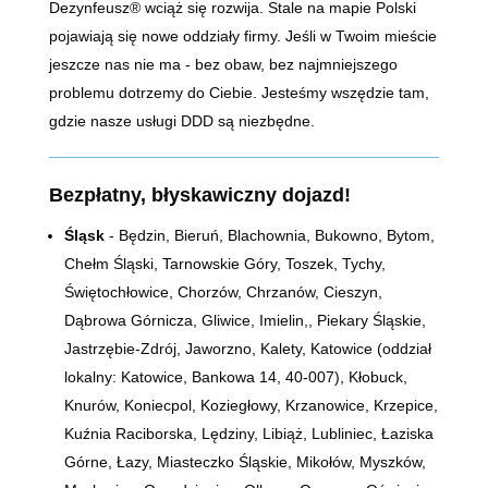
Dezynfeusz® wciąż się rozwija. Stale na mapie Polski
pojawiają się nowe oddziały firmy. Jeśli w Twoim mieście
jeszcze nas nie ma - bez obaw, bez najmniejszego
problemu dotrzemy do Ciebie. Jesteśmy wszędzie tam,
gdzie nasze usługi DDD są niezbędne.
Bezpłatny, błyskawiczny dojazd!
Śląsk
- Będzin, Bieruń, Blachownia, Bukowno, Bytom,
Chełm Śląski, Tarnowskie Góry, Toszek, Tychy,
Świętochłowice, Chorzów, Chrzanów, Cieszyn,
Dąbrowa Górnicza, Gliwice, Imielin,, Piekary Śląskie,
Jastrzębie-Zdrój, Jaworzno, Kalety, Katowice (oddział
lokalny: Katowice, Bankowa 14,
40-007)
, Kłobuck,
Knurów, Koniecpol, Koziegłowy, Krzanowice, Krzepice,
Kuźnia Raciborska, Lędziny, Libiąż, Lubliniec, Łaziska
Górne, Łazy, Miasteczko Śląskie, Mikołów, Myszków,