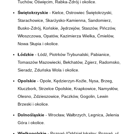
Tuchów, Oświęcim, Rabka-Zdrój i okolice.
Świętokrzyskie
- Kielce, Ostrowiec Świętokrzyski,
Starachowice, Skarżysko-Kamienna, Sandomierz,
Busko-Zdrój, Końskie, Jędrzejów, Staszów, Pińczów,
Włoszczowa, Opatów, Kazimierza Wielka, Ćmielów,
Nowa Słupia i okolice.
Łódzkie
- Łódź, Piotrków Trybunalski, Pabianice,
Tomaszów Mazowiecki, Bełchatów, Zgierz, Radomsko,
Sieradz, Zduńska Wola i okolice.
Opolskie
- Opole, Kędzierzyn-Koźle, Nysa, Brzeg,
Kluczbork, Strzelce Opolskie, Krapkowice, Namysłów,
Olesno, Zdzieszowice, Paczków, Gogolin, Lewin
Brzeski i okolice.
Dolnośląskie
- Wrocław, Wałbrzych, Legnica, Jelenia
Góra i okolice.
Wielkopolskie
- Poznań (Oddział lokalny:
Poznań, ul.