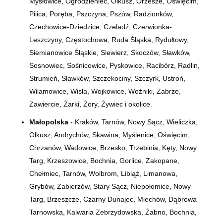
Mysłowice, Ogrodzieniec, Olkusz, Orzesze, Oświęcim,
Pilica, Poręba, Pszczyna, Pszów, Radzionków,
Czechowice-Dziedzice, Czeladź, Czerwionka-
Leszczyny, Częstochowa, Ruda Śląska, Rydułtowy,
Siemianowice Śląskie, Siewierz, Skoczów, Sławków,
Sosnowiec, Sośnicowice, Pyskowice, Racibórz, Radlin,
Strumień, Sławków, Szczekociny, Szczyrk, Ustroń,
Wilamowice, Wisła, Wojkowice, Woźniki, Zabrze,
Zawiercie, Żarki, Żory, Żywiec i okolice.
Małopolska
- Kraków, Tarnów, Nowy Sącz, Wieliczka,
Olkusz, Andrychów, Skawina, Myślenice, Oświęcim,
Chrzanów, Wadowice, Brzesko, Trzebinia, Kęty, Nowy
Targ, Krzeszowice, Bochnia, Gorlice, Zakopane,
Chełmiec, Tarnów, Wolbrom, Libiąż, Limanowa,
Grybów, Zabierzów, Stary Sącz, Niepołomice, Nowy
Targ, Brzeszcze, Czarny Dunajec, Miechów, Dąbrowa
Tarnowska, Kalwaria Zebrzydowska, Żabno, Bochnia,