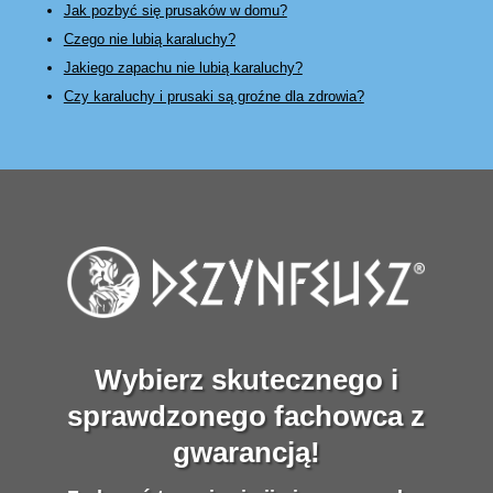
Jak pozbyć się prusaków w domu?
Czego nie lubią karaluchy?
Jakiego zapachu nie lubią karaluchy?
Czy karaluchy i prusaki są groźne dla zdrowia?
Wybierz skutecznego i
sprawdzonego fachowca z
gwarancją!