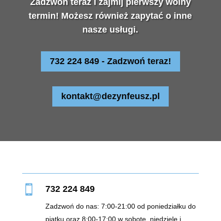
Zadzwoń teraz i zajmij pierwszy wolny
termin! Możesz również zapytać o inne
nasze usługi.
732 224 849 - Zadzwoń teraz!
kontakt@dezynfeusz.pl

732 224 849
Zadzwoń do nas: 7:00-21:00 od poniedziałku do
piątku oraz 8:00-17:00 w sobotę, niedzielę i