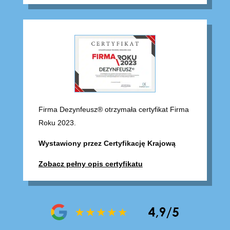
Firma Dezynfeusz® otrzymała certyfikat Firma
Roku 2023.
Wystawiony przez Certyfikację Krajową
Zobacz pełny opis certyfikatu