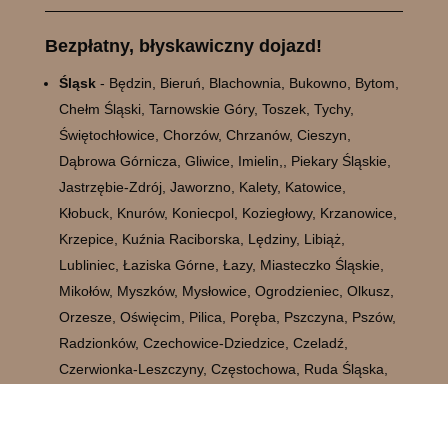
Bezpłatny, błyskawiczny dojazd!
Śląsk
- Będzin, Bieruń, Blachownia, Bukowno, Bytom,
Chełm Śląski, Tarnowskie Góry, Toszek, Tychy,
Świętochłowice, Chorzów, Chrzanów, Cieszyn,
Dąbrowa Górnicza, Gliwice, Imielin,, Piekary Śląskie,
Jastrzębie-Zdrój, Jaworzno, Kalety, Katowice,
Kłobuck, Knurów, Koniecpol, Koziegłowy, Krzanowice,
Krzepice, Kuźnia Raciborska, Lędziny, Libiąż,
Lubliniec, Łaziska Górne, Łazy, Miasteczko Śląskie,
Mikołów, Myszków, Mysłowice, Ogrodzieniec, Olkusz,
Orzesze, Oświęcim, Pilica, Poręba, Pszczyna, Pszów,
Radzionków, Czechowice-Dziedzice, Czeladź,
Czerwionka-Leszczyny, Częstochowa, Ruda Śląska,
Rydułtowy, Siemianowice Śląskie, Siewierz, Skoczów,
Sławków, Sosnowiec, Sośnicowice, Pyskowice,
Racibórz, Radlin, Strumień, Sławków, Szczekociny,