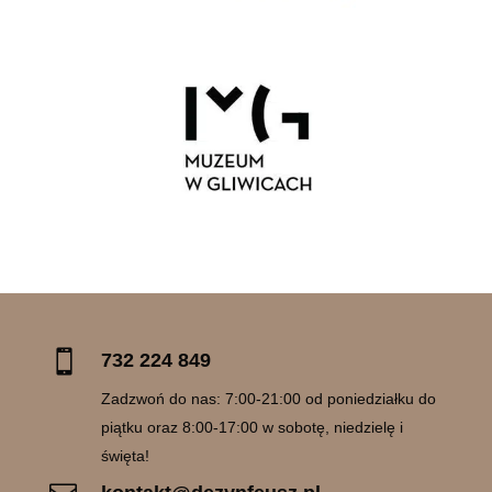

732 224 849
Zadzwoń do nas: 7:00-21:00 od poniedziałku do
piątku oraz 8:00-17:00 w sobotę, niedzielę i
święta!