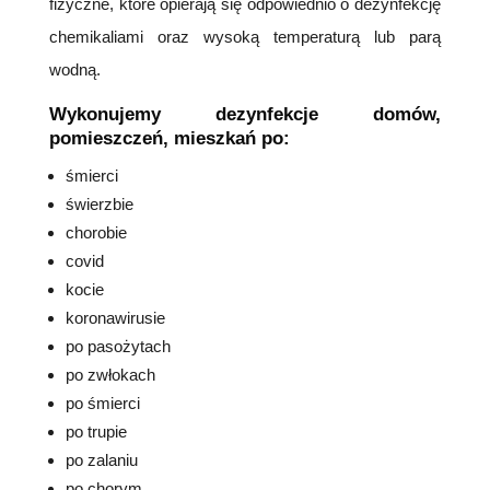
fizyczne, które opierają się odpowiednio o dezynfekcję
chemikaliami oraz wysoką temperaturą lub parą
wodną.
Wykonujemy dezynfekcje domów,
pomieszczeń, mieszkań po:
śmierci
świerzbie
chorobie
covid
kocie
koronawirusie
po pasożytach
po zwłokach
po śmierci
po trupie
po zalaniu
po chorym