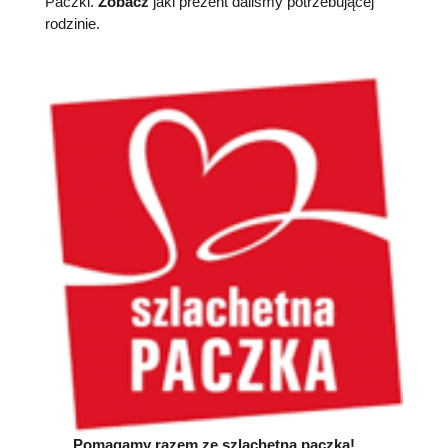
Paczki.
Zobacz
jaki prezent daliśmy potrzebującej
rodzinie.
Pomagamy razem ze szlachetną paczką!