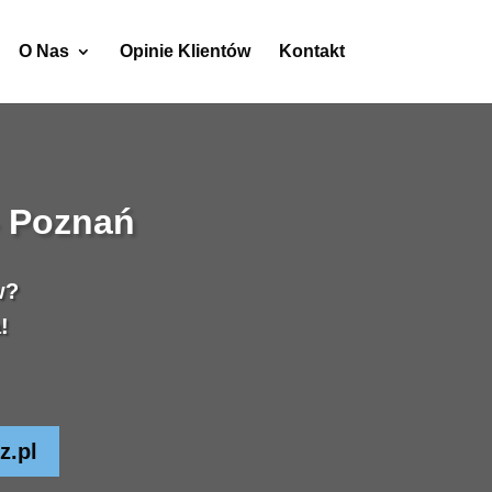
O Nas
Opinie Klientów
Kontakt
– Poznań
w?
!
z.pl