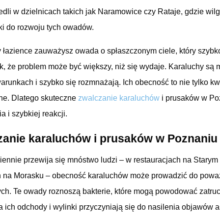
li w dzielnicach takich jak Naramowice czy Rataje, gdzie wilg
ki do rozwoju tych owadów.
zy łazience zauważysz owada o spłaszczonym ciele, który szybk
ak, że problem może być większy, niż się wydaje. Karaluchy są 
warunkach i szybko się rozmnażają. Ich obecność to nie tylko kw
rne. Dlatego skuteczne
zwalczanie karaluchów
i prusaków w P
 i szybkiej reakcji.
anie karaluchów i prusaków w Poznaniu 
iennie przewija się mnóstwo ludzi – w restauracjach na Starym
h na Morasku – obecność karaluchów może prowadzić do pow
ch. Te owady roznoszą bakterie, które mogą powodować zatruc
 a ich odchody i wylinki przyczyniają się do nasilenia objawów