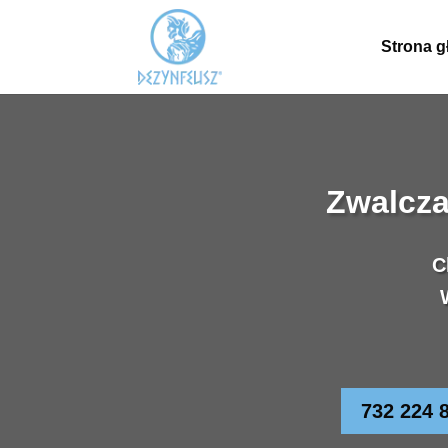
Strona 
Zwalcza
C
732 224 