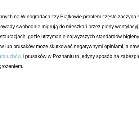
nych na Winogradach czy Piątkowie problem często zaczyna s
 owady swobodnie migrują do mieszkań przez piony wentylacyjne
estauracjach, gdzie utrzymanie najwyższych standardów higieny
ów lub prusaków może skutkować negatywnymi opiniami, a nawe
araluchów
i prusaków w Poznaniu to jedyny sposób na zabezpi
agrożeniem.