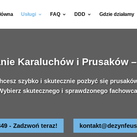
główna
Usługi
FAQ
DDD
Gdzie działamy
nie Karaluchów i Prusaków 
hcesz szybko i skutecznie pozbyć się prusakó
Wybierz skutecznego i sprawdzonego fachowca
849 - Zadzwoń teraz!
kontakt@dezynfeus