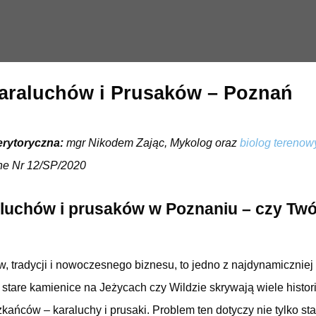
araluchów i Prusaków – Poznań
erytoryczna:
mgr Nikodem Zając, Mykolog oraz
biolog terenow
ne Nr 12/SP/2020
aluchów i prusaków w Poznaniu
–
czy Twó
, tradycji i nowoczesnego biznesu, to jedno z najdynamiczniej 
 stare kamienice na Jeżycach czy Wildzie skrywają wiele histor
ańców – karaluchy i prusaki. Problem ten dotyczy nie tylko st