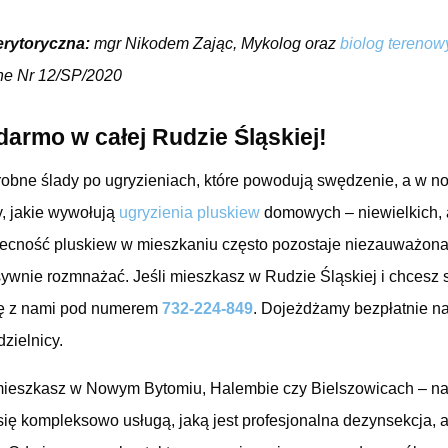
erytoryczna:
mgr Nikodem Zając, Mykolog oraz
biolog terenow
ne Nr 12/SP/2020
armo w całej Rudzie Śląskiej!
obne ślady po ugryzieniach, które powodują swędzenie, a w no
, jakie wywołują
ugryzienia pluskiew
domowych – niewielkich, 
ecność pluskiew w mieszkaniu często pozostaje niezauważona
sywnie rozmnażać. Jeśli mieszkasz w Rudzie Śląskiej i chcesz 
się z nami pod numerem
732-224-849
. Dojeżdżamy bezpłatnie na
dzielnicy.
mieszkasz w Nowym Bytomiu, Halembie czy Bielszowicach – na
się kompleksowo usługą, jaką jest profesjonalna dezynsekcja, 