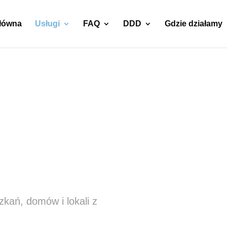
główna
Usługi
FAQ
DDD
Gdzie działamy
w Ruda
ań, domów i lokali z