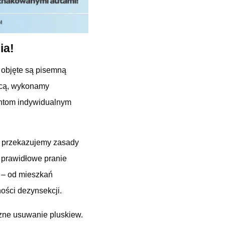
ia!
 objęte są pisemną
cą, wykonamy
entom indywidualnym
, przekazujemy zasady
 prawidłowe pranie
p – od mieszkań
ości dezynsekcji.
eczne usuwanie pluskiew.