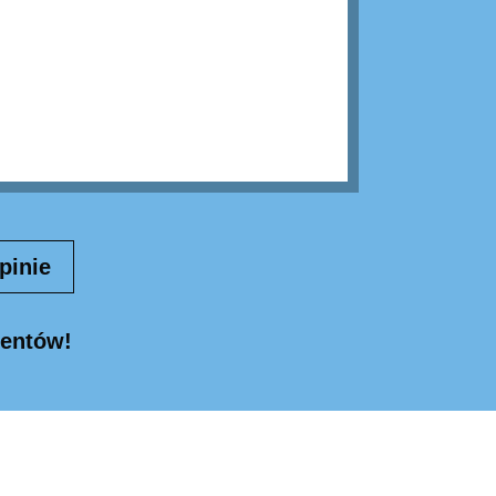
pinie
ientów!