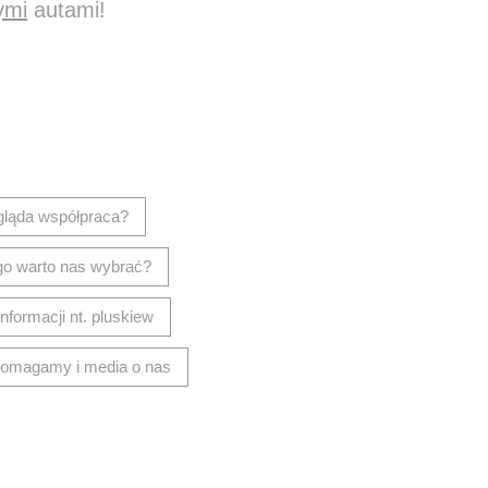
ymi
autami!
isz wiadomość
gląda współpraca?
go warto nas wybrać?
informacji nt. pluskiew
omagamy i media o nas