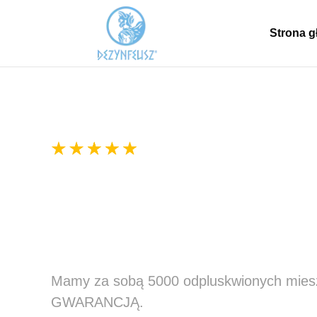
Strona 
300+ pozytywnych ocen
Zwalczanie Pluskie
Śląska
Mamy za sobą 5000 odpluskwionych mieszk
GWARANCJĄ.