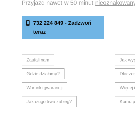
Przyjazd nawet w 50 minut
nieoznakowan
732 224 849 - Zadzwoń
Nap
teraz
Zaufali nam
Jak wy
Gdzie działamy?
Dlacze
Warunki gwarancji
Więcej 
Jak długo trwa zabieg?
Komu p