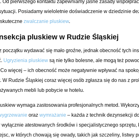
e. Od pierwszego kontaktu zapewniamy jasne zasady współpracy
ytuacji. Posiadamy wieloletnie doświadczenie w dziedzinie dez
i skuteczne
zwalczanie pluskiew
.
sekcja pluskiew w Rudzie Śląskiej
 początku wydawać się mało groźne, jednak obecność tych in
ć.
Ugryzienia pluskiew
są nie tylko bolesne, ale mogą też powo
. Co więcej – ich obecność może negatywnie wpływać na spokoj
W Rudzie Śląskiej coraz więcej osób zgłasza się do nas z pro
używanych mebli lub pobycie w hotelu.
luskiew wymaga zastosowania profesjonalnych metod. Wykorz
wygrzewanie
oraz
wymrażanie
– każda z technik dezynsekcji do
wyłącznie atestowanych środków i specjalistycznego sprzętu, k
jsc, w których chowają się owady, takich jak szczeliny, listwy