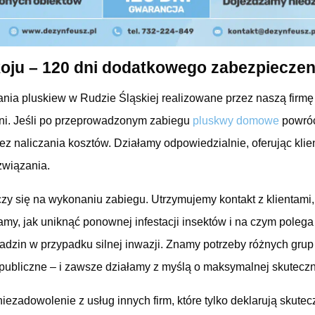
oju – 120 dni dodatkowego zabezpieczen
ania pluskiew w Rudzie Śląskiej realizowane przez naszą firmę
ni. Jeśli po przeprowadzonym zabiegu
pluskwy domowe
powró
z naliczania kosztów. Działamy odpowiedzialnie, oferując kli
związania.
zy się na wykonaniu zabiegu. Utrzymujemy kontakt z klientami
my, jak uniknąć ponownej infestacji insektów i na czym polega
ładzin w przypadku silnej inwazji. Znamy potrzeby różnych gru
publiczne – i zawsze działamy z myślą o maksymalnej skuteczn
niezadowolenie z usług innych firm, które tylko deklarują skut