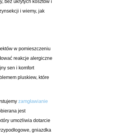
, bez ukrytych kosztów i
ynsekcji i wiemy, jak
sektów w pomieszczeniu
dować reakcje alergiczne
ny sen i komfort
blemem pluskiew, które
ystujemy
zamgławianie
bierana jest
tóry umożliwia dotarcie
 przypodłogowe, gniazdka