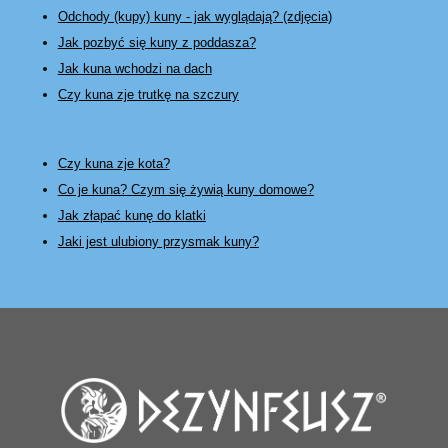
Odchody (kupy) kuny - jak wyglądają? (zdjęcia)
Jak pozbyć się kuny z poddasza?
Jak kuna wchodzi na dach
Czy kuna zje trutkę na szczury
Czy kuna zje kota?
Co je kuna? Czym się żywią kuny domowe?
Jak złapać kunę do klatki
Jaki jest ulubiony przysmak kuny?