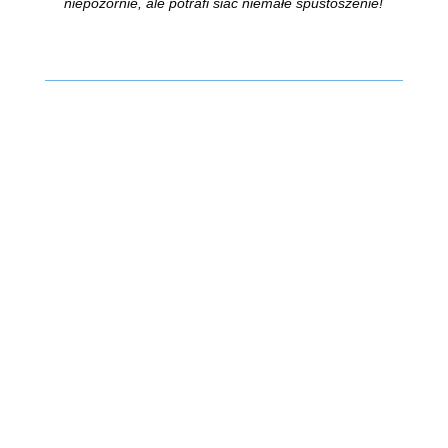
niepozornie, ale potrafi siać niemałe spustoszenie!