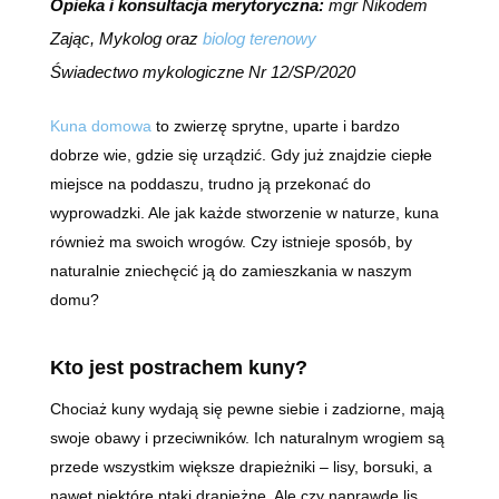
Opieka i konsultacja merytoryczna:
mgr Nikodem
Zając, Mykolog oraz
biolog terenowy
Świadectwo mykologiczne Nr 12/SP/2020
Kuna domowa
to zwierzę sprytne, uparte i bardzo
dobrze wie, gdzie się urządzić. Gdy już znajdzie ciepłe
miejsce na poddaszu, trudno ją przekonać do
wyprowadzki. Ale jak każde stworzenie w naturze, kuna
również ma swoich wrogów. Czy istnieje sposób, by
naturalnie zniechęcić ją do zamieszkania w naszym
domu?
Kto jest postrachem kuny?
Chociaż kuny wydają się pewne siebie i zadziorne, mają
swoje obawy i przeciwników. Ich naturalnym wrogiem są
przede wszystkim większe drapieżniki – lisy, borsuki, a
nawet niektóre ptaki drapieżne. Ale czy naprawdę lis