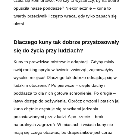
czuła się komfortowo. Ale czy to wystarczy, by na dobre
opuściła nasze poddasze? Niekoniecznie – kuna to
twardy przeciwnik i często wraca, gdy tylko zapach się
ulotni.
Dlaczego kuny tak dobrze przystosowały
się do życia przy ludziach?
Kuny to prawdziwe mistrzynie adaptacji. Gdyby miały
swój ranking sprytu w świecie zwierząt, zajmowałyby
wysokie miejsce! Dlaczego tak dobrze odnajdują się w
ludzkim otoczeniu? Po pierwsze – ciepłe dachy i
poddasza to dla nich gotowe schronienie. Po drugie –
łatwy dostęp do pożywienia. Oprócz gryzoni i ptasich jaj,
kuna chętnie częstuje się resztkami jedzenia
pozostawionymi przez ludzi. A po trzecie – brak
naturalnych zagrożeń. W miastach i wsiach kuny nie
mają się czego obawiać, bo drapieżników jest coraz