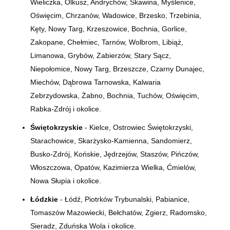
Wieliczka, Olkusz, Andrychów, Skawina, Myślenice,
Oświęcim, Chrzanów, Wadowice, Brzesko, Trzebinia,
Kęty, Nowy Targ, Krzeszowice, Bochnia, Gorlice,
Zakopane, Chełmiec, Tarnów, Wolbrom, Libiąż,
Limanowa, Grybów, Zabierzów, Stary Sącz,
Niepołomice, Nowy Targ, Brzeszcze, Czarny Dunajec,
Miechów, Dąbrowa Tarnowska, Kalwaria
Zebrzydowska, Żabno, Bochnia, Tuchów, Oświęcim,
Rabka-Zdrój i okolice.
Świętokrzyskie
- Kielce, Ostrowiec Świętokrzyski,
Starachowice, Skarżysko-Kamienna, Sandomierz,
Busko-Zdrój, Końskie, Jędrzejów, Staszów, Pińczów,
Włoszczowa, Opatów, Kazimierza Wielka, Ćmielów,
Nowa Słupia i okolice.
Łódzkie
- Łódź, Piotrków Trybunalski, Pabianice,
Tomaszów Mazowiecki, Bełchatów, Zgierz, Radomsko,
Sieradz, Zduńska Wola i okolice.