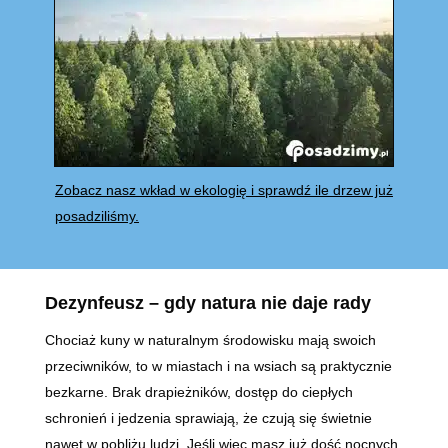
Zobacz nasz wkład w ekologię i sprawdź ile drzew już
posadziliśmy.
Dezynfeusz – g
dy natura nie daje rady
Chociaż kuny w naturalnym środowisku mają swoich
przeciwników, to w miastach i na wsiach są praktycznie
bezkarne. Brak drapieżników, dostęp do ciepłych
schronień i jedzenia sprawiają, że czują się świetnie
nawet w pobliżu ludzi. Jeśli więc masz już dość nocnych