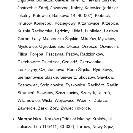
Jastrzębie-Zdrój, Jaworzno, Kalety, Katowice (oddział
lokalny: Katowice, Bankowa 14,
40-007)
, Kłobuck,
Knurów, Koniecpol, Koziegłowy, Krzanowice, Krzepice,
Kuźnia Raciborska, Lędziny, Libiąż, Lubliniec, Łaziska
Górne, Łazy, Miasteczko Śląskie, Mikołów, Myszków,
Mysłowice, Ogrodzieniec, Olkusz, Orzesze, Oświęcim,
Pilica, Poręba, Pszczyna, Pszów, Radzionków,
Czechowice-Dziedzice, Czeladź, Czerwionka-
Leszczyny, Częstochowa, Ruda Śląska, Rydułtowy,
Siemianowice Śląskie, Siewierz, Skoczów, Sławków,
Sosnowiec, Sośnicowice, Pyskowice, Racibórz, Radlin,
Strumień, Sławków, Szczekociny, Szczyrk, Ustroń,
Wilamowice, Wisła, Wojkowice, Woźniki, Zabrze,
Zawiercie, Żarki, Żory, Żywiec i okolice.
Małopolska
- Kraków (Oddział lokalny: Kraków, ul.
Juliusza Lea 114/411, 33-332), Tarnów, Nowy Sącz,