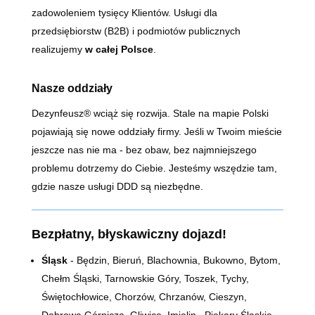
zadowoleniem tysięcy Klientów. Usługi dla
przedsiębiorstw (B2B) i podmiotów publicznych
realizujemy
w całej Polsce
.
Nasze oddziały
Dezynfeusz® wciąż się rozwija. Stale na mapie Polski
pojawiają się nowe oddziały firmy. Jeśli w Twoim mieście
jeszcze nas nie ma - bez obaw, bez najmniejszego
problemu dotrzemy do Ciebie. Jesteśmy wszędzie tam,
gdzie nasze usługi DDD są niezbędne.
Bezpłatny, błyskawiczny dojazd!
Śląsk
- Będzin, Bieruń, Blachownia, Bukowno, Bytom,
Chełm Śląski, Tarnowskie Góry, Toszek, Tychy,
Świętochłowice, Chorzów, Chrzanów, Cieszyn,
Dąbrowa Górnicza, Gliwice, Imielin,, Piekary Śląskie,