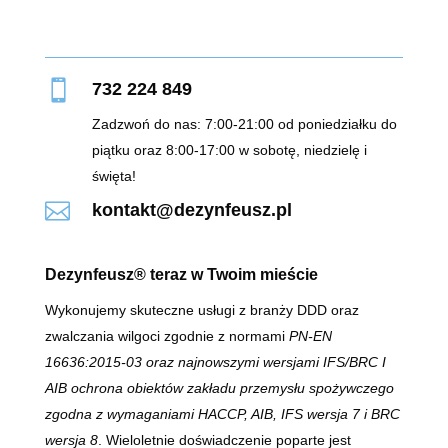

732 224 849
Zadzwoń do nas: 7:00-21:00 od poniedziałku do
piątku oraz 8:00-17:00 w sobotę, niedzielę i
święta!

kontakt@dezynfeusz.pl
Dezynfeusz® teraz w Twoim mieście
Wykonujemy skuteczne usługi z branży DDD oraz
zwalczania wilgoci zgodnie z normami
PN-EN
16636:2015-03 oraz najnowszymi wersjami IFS/BRC I
AIB
ochrona obiektów zakładu przemysłu spożywczego
zgodna z wymaganiami HACCP, AIB, IFS wersja 7 i BRC
wersja 8
. Wieloletnie doświadczenie poparte jest