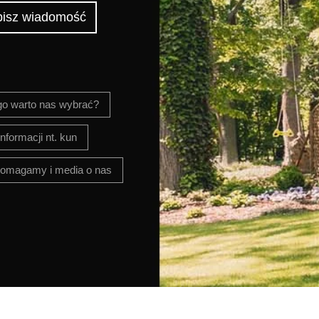
isz wiadomość
go warto nas wybrać?
nformacji nt. kun
omagamy i media o nas