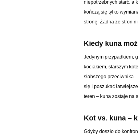
niepotrzebnych starć, a 
kończą się tylko wymian
stronę. Żadna ze stron n
Kiedy kuna może
Jedynym przypadkiem, gd
kociakiem, starszym kote
słabszego przeciwnika –
się i poszukać łatwiejsz
teren – kuna zostaje na s
K
ot vs. kuna – 
Gdyby doszło do konfront