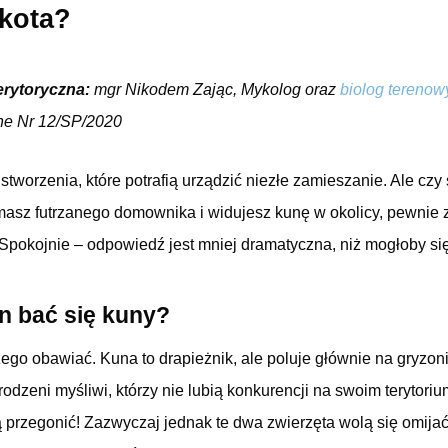
 kota?
erytoryczna:
mgr Nikodem Zając, Mykolog oraz
biolog terenow
ne Nr 12/SP/2020
stworzenia, które potrafią urządzić niezłe zamieszanie. Ale czy 
masz futrzanego domownika i widujesz kunę w okolicy, pewnie 
 Spokojnie – odpowiedź jest mniej dramatyczna, niż mogłoby s
n bać się kuny?
zego obawiać. Kuna to drapieżnik, ale poluje głównie na gryzoni
urodzeni myśliwi, którzy nie lubią konkurencji na swoim terytori
przegonić! Zazwyczaj jednak te dwa zwierzęta wolą się omijać