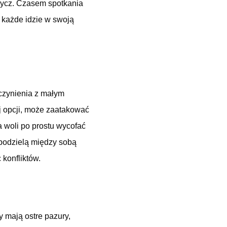
obycz. Czasem spotkania
 każde idzie w swoją
czynienia z małym
ej opcji, może zaatakować
a woli po prostu wycofać
u podzielą między sobą
 konfliktów.
y mają ostre pazury,