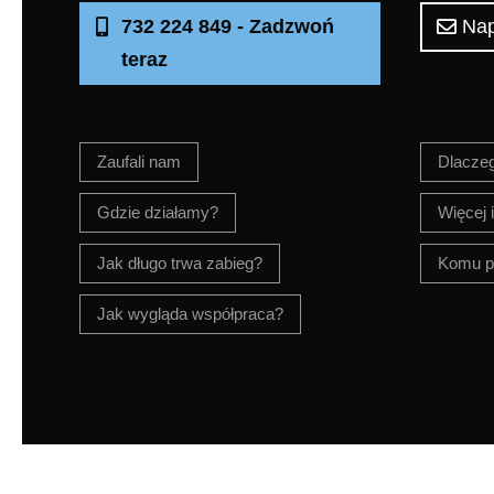
732 224 849 - Zadzwoń
Nap
teraz
Zaufali nam
Dlacze
Gdzie działamy?
Więcej i
Jak długo trwa zabieg?
Komu p
Jak wygląda współpraca?