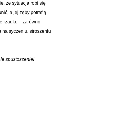
e, że sytuacja robi się
ić, a jej zęby potrafią
kle rzadko – zarówno
ę na syczeniu, stroszeniu
łe spustoszenie!