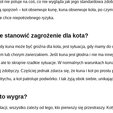
kot nie poluje na coś, co nie wygląda jak jego standardowa zd
ą spojrzeń – kot obserwuje kunę, kuna obserwuje kota, po czym
ie chce niepotrzebnego ryzyka.
 stanowić zagrożenie dla kota?
y kuna może być groźna dla kota, jest sytuacja, gdy mamy do 
m lub chorym zwierzakiem. Jeśli kuna jest głodna i nie ma inn
 ale to skrajnie rzadkie sytuacje. W normalnych warunkach kun
ej zdobyczy. Częściej jednak zdarza się, że kuna i kot po prost
trychu, a kot patroluje podwórko. I tak żyją obok siebie, unikając
kto wygra?
acji, wszystko zależy od tego, kto pierwszy się przestraszy. Kot