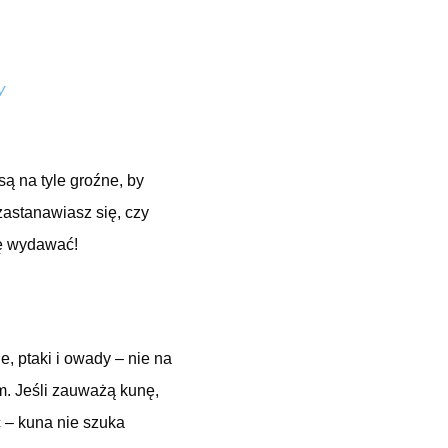
y
są na tyle groźne, by
zastanawiasz się, czy
ię wydawać!
e, ptaki i owady – nie na
um. Jeśli zauważą kunę,
 – kuna nie szuka