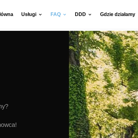
główna
Usługi
FAQ
DDD
Gdzie działamy
ny?
howca!