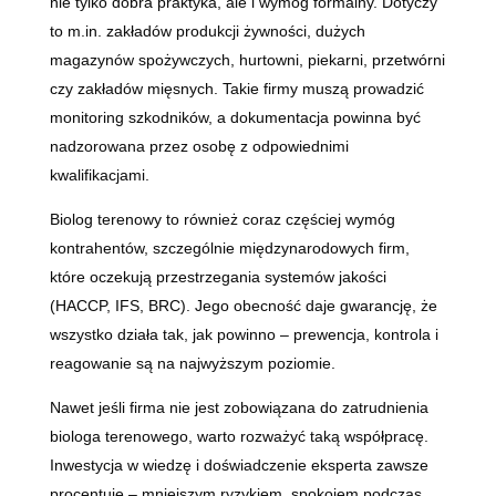
nie tylko dobra praktyka, ale i wymóg formalny. Dotyczy
to m.in. zakładów produkcji żywności, dużych
magazynów spożywczych, hurtowni, piekarni, przetwórni
czy zakładów mięsnych. Takie firmy muszą prowadzić
monitoring szkodników, a dokumentacja powinna być
nadzorowana przez osobę z odpowiednimi
kwalifikacjami.
Biolog terenowy to również coraz częściej wymóg
kontrahentów, szczególnie międzynarodowych firm,
które oczekują przestrzegania systemów jakości
(HACCP, IFS, BRC). Jego obecność daje gwarancję, że
wszystko działa tak, jak powinno – prewencja, kontrola i
reagowanie są na najwyższym poziomie.
Nawet jeśli firma nie jest zobowiązana do zatrudnienia
biologa terenowego, warto rozważyć taką współpracę.
Inwestycja w wiedzę i doświadczenie eksperta zawsze
procentuje – mniejszym ryzykiem, spokojem podczas