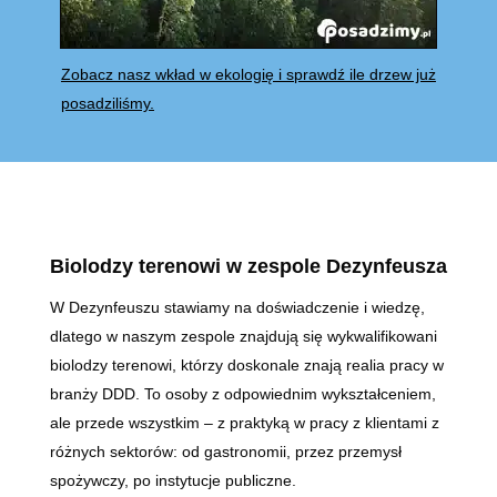
Zobacz nasz wkład w ekologię i sprawdź ile drzew już
posadziliśmy.
Biolodzy terenowi w zespole Dezynfeusza
W Dezynfeuszu stawiamy na doświadczenie i wiedzę,
dlatego w naszym zespole znajdują się wykwalifikowani
biolodzy terenowi, którzy doskonale znają realia pracy w
branży DDD. To osoby z odpowiednim wykształceniem,
ale przede wszystkim – z praktyką w pracy z klientami z
różnych sektorów: od gastronomii, przez przemysł
spożywczy, po instytucje publiczne.