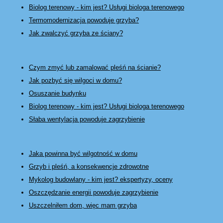
Biolog terenowy - kim jest? Usługi biologa terenowego
Termomodernizacja powoduje grzyba?
Jak zwalczyć grzyba ze ściany?
Czym zmyć lub zamalować pleśń na ścianie?
Jak pozbyć się wilgoci w domu?
Osuszanie budynku
Biolog terenowy - kim jest? Usługi biologa terenowego
Słaba wentylacja powoduje zagrzybienie
Jaka powinna być wilgotność w domu
Grzyb i pleśń, a konsekwencje zdrowotne
Mykolog budowlany - kim jest? ekspertyzy, oceny
Oszczędzanie energii powoduje zagrzybienie
Uszczelniłem dom, więc mam grzyba