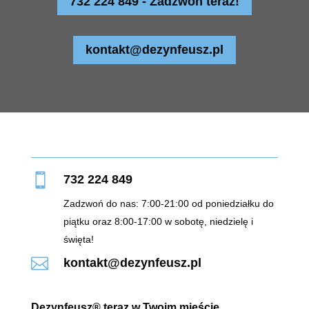
732 224 849 - Zadzwoń teraz!
kontakt@dezynfeusz.pl

732 224 849
Zadzwoń do nas: 7:00-21:00 od poniedziałku do
piątku oraz 8:00-17:00 w sobotę, niedzielę i
święta!

kontakt@dezynfeusz.pl
Dezynfeusz® teraz w Twoim mieście