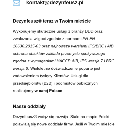

kontakt@dezynfeusz.pl
Dezynfeusz® teraz w Twoim mieście
Wykonujemy skuteczne usługi z branży DDD oraz
zwalczania wilgoci zgodnie z normami
PN-EN
16636:2015-03 oraz najnowsze wersjami IFS/BRC I AIB
ochrona obiektów zakładu przemysłu spożywczego
zgodna z wymaganiami HACCP, AIB, IFS wersja 7 i BRC
wersja 8
. Wieloletnie doświadczenie poparte jest
zadowoleniem tysięcy Klientów. Usługi dla
przedsiębiorstw (B2B) i podmiotów publicznych
realizujemy
w całej Polsce
.
Nasze oddziały
Dezynfeusz® wciąż się rozwija. Stale na mapie Polski
pojawiają się nowe oddziały firmy. Jeśli w Twoim mieście