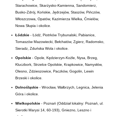
Starachowice, Skarżysko-Kamienna, Sandomierz,
Busko-Zdrój, Końskie, Jędrzejów, Staszów, Pińczów,
Włoszczowa, Opatów, Kazimierza Wielka, Ćmielów,
Nowa Słupia i okolice.
Łódzkie
- Łódź, Piotrków Trybunalski, Pabianice,
Tomaszów Mazowiecki, Bełchatów, Zgierz, Radomsko,
Sieradz, Zduńska Wola i okolice.
Opolskie
- Opole, Kędzierzyn-Koźle, Nysa, Brzeg,
Kluczbork, Strzelce Opolskie, Krapkowice, Namysłów,
Olesno, Zdzieszowice, Paczków, Gogolin, Lewin
Brzeski i okolice.
Dolnośląskie
- Wrocław, Wałbrzych, Legnica, Jelenia
Góra i okolice.
Wielkopolskie
- Poznań (Oddział lokalny:
Poznań, ul.
Sierotki Marysi 14, 60-193)
, Gniezno, Leszno i