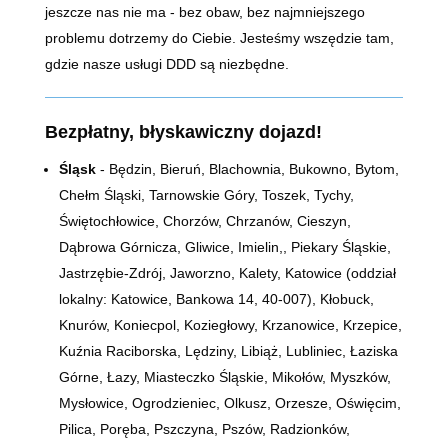
jeszcze nas nie ma - bez obaw, bez najmniejszego
problemu dotrzemy do Ciebie. Jesteśmy wszędzie tam,
gdzie nasze usługi DDD są niezbędne.
Bezpłatny, błyskawiczny dojazd!
Śląsk
- Będzin, Bieruń, Blachownia, Bukowno, Bytom,
Chełm Śląski, Tarnowskie Góry, Toszek, Tychy,
Świętochłowice, Chorzów, Chrzanów, Cieszyn,
Dąbrowa Górnicza, Gliwice, Imielin,, Piekary Śląskie,
Jastrzębie-Zdrój, Jaworzno, Kalety, Katowice (oddział
lokalny: Katowice, Bankowa 14,
40-007)
, Kłobuck,
Knurów, Koniecpol, Koziegłowy, Krzanowice, Krzepice,
Kuźnia Raciborska, Lędziny, Libiąż, Lubliniec, Łaziska
Górne, Łazy, Miasteczko Śląskie, Mikołów, Myszków,
Mysłowice, Ogrodzieniec, Olkusz, Orzesze, Oświęcim,
Pilica, Poręba, Pszczyna, Pszów, Radzionków,