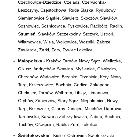
Czechowice-Dziedzice, Czeladź, Czerwionka-
Leszczyny, Częstochowa, Ruda Śląska, Rydułtowy,
Siemianowice Śląskie, Siewierz, Skoczów, Sławków,
Sosnowiec, Sośnicowice, Pyskowice, Racibórz, Radlin,
Strumień, Sławków, Szczekociny, Szczyrk, Ustroń,
Wilamowice, Wisła, Wojkowice, Woźniki, Zabrze,
Zawiercie, Żarki, Żory, Żywiec i okolice.
Małopolska
- Kraków, Tarnów, Nowy Sącz, Wieliczka,
Olkusz, Andrychów, Skawina, Myślenice, Oświęcim,
Chrzanów, Wadowice, Brzesko, Trzebinia, Kęty, Nowy
Targ, Krzeszowice, Bochnia, Gorlice, Zakopane,
Chełmiec, Tarnów, Wolbrom, Libiąż, Limanowa,
Grybów, Zabierzów, Stary Sącz, Niepołomice, Nowy
Targ, Brzeszcze, Czarny Dunajec, Miechów, Dąbrowa
Tarnowska, Kalwaria Zebrzydowska, Żabno, Bochnia,
Tuchów, Oświęcim, Rabka-Zdrój i okolice.
Świętokrzyskie
- Kielce, Ostrowiec Świętokrzyski,