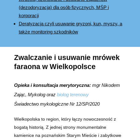
(dezodoryzacja) dla osób fizycznych, MŚP i
korporacji
Deratyzacja czyli usuwanie gryzoni, kun, myszy, a
także monitoring szkodników
Zwalczanie i usuwanie mrówek
faraona w Wielkopolsce
Opieka i konsultacja merytoryczna:
mgr Nikodem
Zając, Mykolog oraz
biolog terenowy
Świadectwo mykologiczne Nr 12/SP/2020
Wielkopolska to region, który łączy nowoczesność z
bogatą historią. Z jednej strony monumentalne
kamienice na poznańskim Starym Mieście i zabytkowe