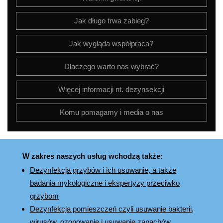
Jak długo trwa zabieg?
Jak wygląda współpraca?
Dlaczego warto nas wybrać?
Więcej informacji nt. dezynsekcji
Komu pomagamy i media o nas
W zakres naszych usług wchodzą także:
Dezynfekcja grzybów i ich usuwanie, a także
badania mykologiczne i ekspertyzy przeciwko
grzybom
Dezynfekcja pomieszczeń czyli usuwanie bakterii,
wirusów, ozonowanie i usuwanie zapachów