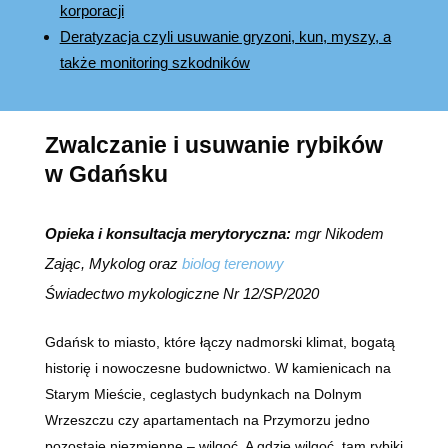
korporacji
Deratyzacja czyli usuwanie gryzoni, kun, myszy, a
także monitoring szkodników
Zwalczanie i usuwanie rybików
w Gdańsku
Opieka i konsultacja merytoryczna:
mgr Nikodem
Zając, Mykolog oraz
biolog terenowy
Świadectwo mykologiczne Nr 12/SP/2020
Gdańsk to miasto, które łączy nadmorski klimat, bogatą
historię i nowoczesne budownictwo. W kamienicach na
Starym Mieście, ceglastych budynkach na Dolnym
Wrzeszczu czy apartamentach na Przymorzu jedno
pozostaje niezmienne – wilgoć. A gdzie wilgoć, tam rybiki