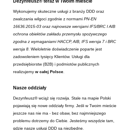
Dezynfeusz® teraz w Twoim mieście
Wykonujemy skuteczne usługi z branży DDD oraz
zwalczania wilgoci zgodnie z normami
PN-EN
16636:2015-03 oraz najnowsze wersjami IFS/BRC I AIB
ochrona obiektów zakładu przemysłu spożywczego
zgodna z wymaganiami HACCP, AIB, IFS wersja 7 i BRC
wersja 8
. Wieloletnie doświadczenie poparte jest
zadowoleniem tysięcy Klientów. Usługi dla
przedsiębiorstw (B2B) i podmiotów publicznych
realizujemy
w całej Polsce
.
Nasze oddziały
Dezynfeusz® wciąż się rozwija. Stale na mapie Polski
pojawiają się nowe oddziały firmy. Jeśli w Twoim mieście
jeszcze nas nie ma - bez obaw, bez najmniejszego
problemu dotrzemy do Ciebie. Jesteśmy wszędzie tam,
gdzie nasze usługi DDD są niezbędne.