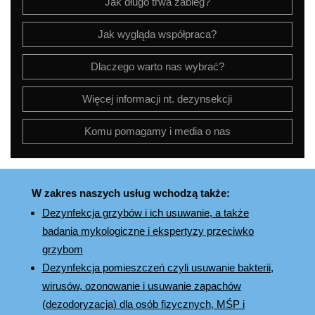
Jak długo trwa zabieg?
Jak wygląda współpraca?
Dlaczego warto nas wybrać?
Więcej informacji nt. dezynsekcji
Komu pomagamy i media o nas
W zakres naszych usług wchodzą także:
Dezynfekcja grzybów i ich usuwanie, a także
badania mykologiczne i ekspertyzy przeciwko
grzybom
Dezynfekcja pomieszczeń czyli usuwanie bakterii,
wirusów, ozonowanie i usuwanie zapachów
(dezodoryzacja) dla osób fizycznych, MŚP i