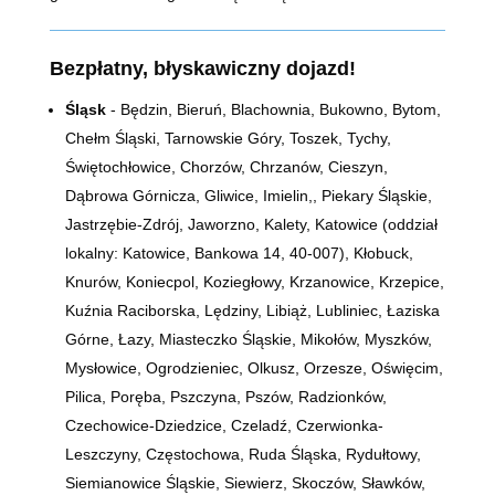
Bezpłatny, błyskawiczny dojazd!
Śląsk
- Będzin, Bieruń, Blachownia, Bukowno, Bytom,
Chełm Śląski, Tarnowskie Góry, Toszek, Tychy,
Świętochłowice, Chorzów, Chrzanów, Cieszyn,
Dąbrowa Górnicza, Gliwice, Imielin,, Piekary Śląskie,
Jastrzębie-Zdrój, Jaworzno, Kalety, Katowice (oddział
lokalny: Katowice, Bankowa 14,
40-007)
, Kłobuck,
Knurów, Koniecpol, Koziegłowy, Krzanowice, Krzepice,
Kuźnia Raciborska, Lędziny, Libiąż, Lubliniec, Łaziska
Górne, Łazy, Miasteczko Śląskie, Mikołów, Myszków,
Mysłowice, Ogrodzieniec, Olkusz, Orzesze, Oświęcim,
Pilica, Poręba, Pszczyna, Pszów, Radzionków,
Czechowice-Dziedzice, Czeladź, Czerwionka-
Leszczyny, Częstochowa, Ruda Śląska, Rydułtowy,
Siemianowice Śląskie, Siewierz, Skoczów, Sławków,