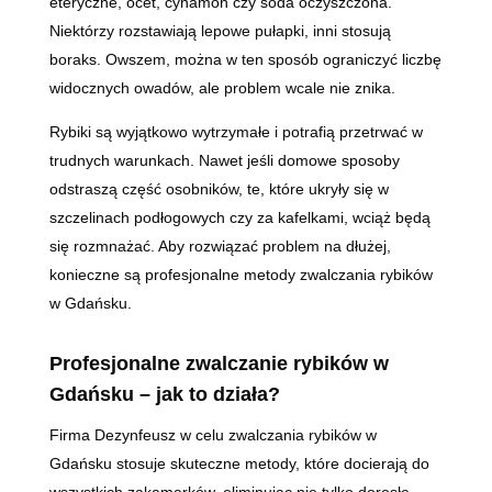
eteryczne, ocet, cynamon czy soda oczyszczona.
Niektórzy rozstawiają lepowe pułapki, inni stosują
boraks. Owszem, można w ten sposób ograniczyć liczbę
widocznych owadów, ale problem wcale nie znika.
Rybiki są wyjątkowo wytrzymałe i potrafią przetrwać w
trudnych warunkach. Nawet jeśli domowe sposoby
odstraszą część osobników, te, które ukryły się w
szczelinach podłogowych czy za kafelkami, wciąż będą
się rozmnażać. Aby rozwiązać problem na dłużej,
konieczne są profesjonalne metody zwalczania rybików
w Gdańsku.
Profesjonalne zwalczanie rybików w
Gdańsku – jak to działa?
Firma Dezynfeusz w celu zwalczania rybików w
Gdańsku stosuje skuteczne metody, które docierają do
wszystkich zakamarków, eliminując nie tylko dorosłe