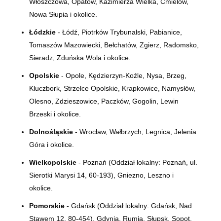
Włoszczowa, Opatów, Kazimierza Wielka, Ćmielów,
Nowa Słupia i okolice.
Łódzkie
- Łódź, Piotrków Trybunalski, Pabianice,
Tomaszów Mazowiecki, Bełchatów, Zgierz, Radomsko,
Sieradz, Zduńska Wola i okolice.
Opolskie
- Opole, Kędzierzyn-Koźle, Nysa, Brzeg,
Kluczbork, Strzelce Opolskie, Krapkowice, Namysłów,
Olesno, Zdzieszowice, Paczków, Gogolin, Lewin
Brzeski i okolice.
Dolnośląskie
- Wrocław, Wałbrzych, Legnica, Jelenia
Góra i okolice.
Wielkopolskie
- Poznań (Oddział lokalny:
Poznań, ul.
Sierotki Marysi 14, 60-193)
, Gniezno, Leszno i
okolice.
Pomorskie
- Gdańsk (Oddział lokalny: Gdańsk, Nad
Stawem 12, 80-454), Gdynia, Rumia, Słupsk, Sopot,