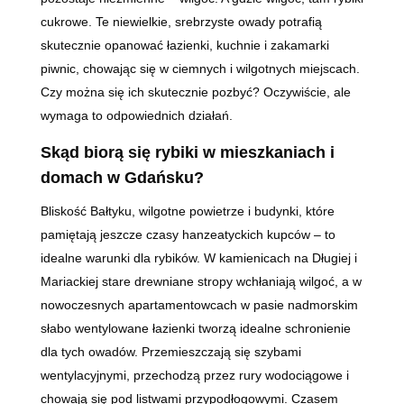
cukrowe. Te niewielkie, srebrzyste owady potrafią
skutecznie opanować łazienki, kuchnie i zakamarki
piwnic, chowając się w ciemnych i wilgotnych miejscach.
Czy można się ich skutecznie pozbyć? Oczywiście, ale
wymaga to odpowiednich działań.
Skąd biorą się rybiki w mieszkaniach i
domach w Gdańsku?
Bliskość Bałtyku, wilgotne powietrze i budynki, które
pamiętają jeszcze czasy hanzeatyckich kupców – to
idealne warunki dla rybików. W kamienicach na Długiej i
Mariackiej stare drewniane stropy wchłaniają wilgoć, a w
nowoczesnych apartamentowcach w pasie nadmorskim
słabo wentylowane łazienki tworzą idealne schronienie
dla tych owadów. Przemieszczają się szybami
wentylacyjnymi, przechodzą przez rury wodociągowe i
chowają się pod listwami przypodłogowymi. Czasem