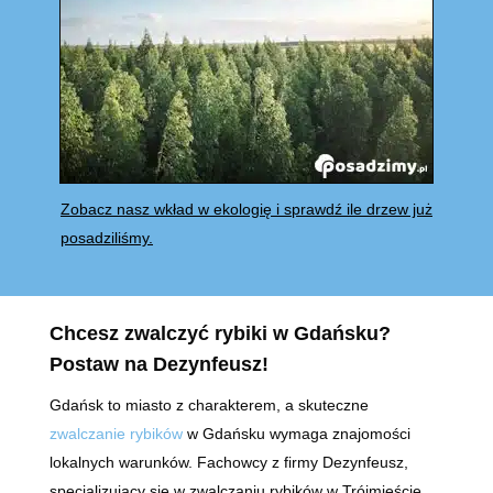
Zobacz nasz wkład w ekologię i sprawdź ile drzew już
posadziliśmy.
Chcesz zwalczyć rybiki w Gdańsku?
Postaw na Dezynfeusz!
Gdańsk to miasto z charakterem, a skuteczne
zwalczanie rybików
w Gdańsku wymaga znajomości
lokalnych warunków. Fachowcy z firmy Dezynfeusz,
specjalizujący się w zwalczaniu rybików w Trójmieście