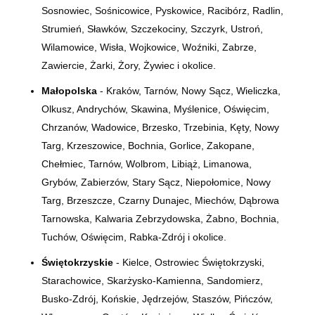
Sosnowiec, Sośnicowice, Pyskowice, Racibórz, Radlin,
Strumień, Sławków, Szczekociny, Szczyrk, Ustroń,
Wilamowice, Wisła, Wojkowice, Woźniki, Zabrze,
Zawiercie, Żarki, Żory, Żywiec i okolice.
Małopolska
- Kraków, Tarnów, Nowy Sącz, Wieliczka,
Olkusz, Andrychów, Skawina, Myślenice, Oświęcim,
Chrzanów, Wadowice, Brzesko, Trzebinia, Kęty, Nowy
Targ, Krzeszowice, Bochnia, Gorlice, Zakopane,
Chełmiec, Tarnów, Wolbrom, Libiąż, Limanowa,
Grybów, Zabierzów, Stary Sącz, Niepołomice, Nowy
Targ, Brzeszcze, Czarny Dunajec, Miechów, Dąbrowa
Tarnowska, Kalwaria Zebrzydowska, Żabno, Bochnia,
Tuchów, Oświęcim, Rabka-Zdrój i okolice.
Świętokrzyskie
- Kielce, Ostrowiec Świętokrzyski,
Starachowice, Skarżysko-Kamienna, Sandomierz,
Busko-Zdrój, Końskie, Jędrzejów, Staszów, Pińczów,