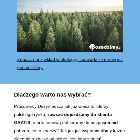
Zobacz nasz wkład w ekologię i sprawdź ile drzew już
posadziliśmy.
Dlaczego warto nas wybrać?
Pracownicy Dezynfeusza jak już wiesz to liderzy
polskiego rynku,
zawsze dojeżdżamy do klienta
GRATIS
, ofertę cenową dobieramy do bezpośrednich
potrzeb, co to znaczy? Tak jak już wspominaliśmy każde
zlecenie rożni się od siebie, jest inny stopień