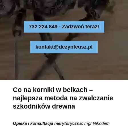
732 224 849 - Zadzwoń teraz!
kontakt@dezynfeusz.pl
Co na korniki w belkach –
najlepsza metoda na zwalczanie
szkodników drewna
Opieka i konsultacja merytoryczna:
mgr Nikodem