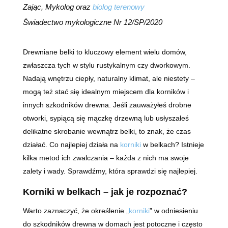
Zając, Mykolog oraz
biolog terenowy
Świadectwo mykologiczne Nr 12/SP/2020
Drewniane belki to kluczowy element wielu domów,
zwłaszcza tych w stylu rustykalnym czy dworkowym.
Nadają wnętrzu ciepły, naturalny klimat, ale niestety –
mogą też stać się idealnym miejscem dla korników i
innych szkodników drewna. Jeśli zauważyłeś drobne
otworki, sypiącą się mączkę drzewną lub usłyszałeś
delikatne skrobanie wewnątrz belki, to znak, że czas
działać. Co najlepiej działa na
korniki
w belkach? Istnieje
kilka metod ich zwalczania – każda z nich ma swoje
zalety i wady. Sprawdźmy, która sprawdzi się najlepiej.
Korniki w belkach – jak je rozpoznać?
Warto zaznaczyć, że określenie „
korniki
” w odniesieniu
do szkodników drewna w domach jest potoczne i często