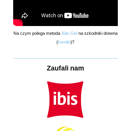
Na czym polega metoda
Xilix Gel
na szkodniki drewna
(
korniki
)?
Zaufali nam