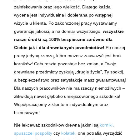
zainfekowania oraz jego wielkość. Dlatego każda
wycena jest indywidualna i dobierana po wstępnej
wizycie u klienta. Po zakończonej pracy wystawiamy
gwarancję jakości, a na domiar wszystkiego,
wszystkie
nasze środki są 100% bezpieczne zarówno dla
Ciebie jak i dla drewnianych przedmiotów!
Po naszej
pracy jedyną rzeczą, która możesz zauważyć jest brak
korników! Cała reszta pozostaje bez zmian, a Twoje
drewniane przedmioty zyskują „drugie życie”, Ty spokój,
a bezpieczeństwo oraz satysfakcje masz gwarantowaną!
Dla naszych pracowników nie ma rzeczy niemożliwych –
zlikwidują nawet głęboko umiejscowionego szkodnika!
Współpracujemy z klientem indywidualnym oraz
biznesowym!
Nie lekceważ szkodników drewna jakimi są
korniki
,
spuszczel pospolity
czy
kołatek
, one potrafią wyrządzić