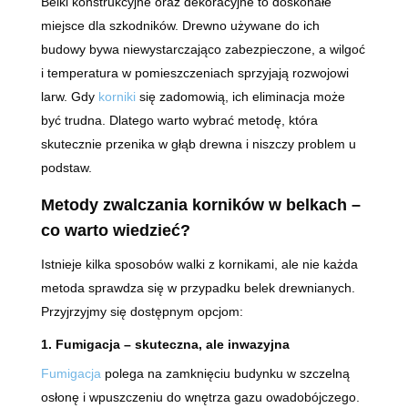
Belki konstrukcyjne oraz dekoracyjne to doskonałe
miejsce dla szkodników. Drewno używane do ich
budowy bywa niewystarczająco zabezpieczone, a wilgoć
i temperatura w pomieszczeniach sprzyjają rozwojowi
larw. Gdy
korniki
się zadomowią, ich eliminacja może
być trudna. Dlatego warto wybrać metodę, która
skutecznie przenika w głąb drewna i niszczy problem u
podstaw.
Metody zwalczania korników w belkach –
co warto wiedzieć?
Istnieje kilka sposobów walki z kornikami, ale nie każda
metoda sprawdza się w przypadku belek drewnianych.
Przyjrzyjmy się dostępnym opcjom:
1. Fumigacja – skuteczna, ale inwazyjna
Fumigacja
polega na zamknięciu budynku w szczelną
osłonę i wpuszczeniu do wnętrza gazu owadobójczego.