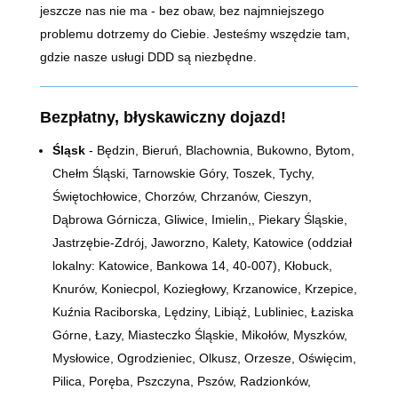
jeszcze nas nie ma - bez obaw, bez najmniejszego
problemu dotrzemy do Ciebie. Jesteśmy wszędzie tam,
gdzie nasze usługi DDD są niezbędne.
Bezpłatny, błyskawiczny dojazd!
Śląsk
- Będzin, Bieruń, Blachownia, Bukowno, Bytom,
Chełm Śląski, Tarnowskie Góry, Toszek, Tychy,
Świętochłowice, Chorzów, Chrzanów, Cieszyn,
Dąbrowa Górnicza, Gliwice, Imielin,, Piekary Śląskie,
Jastrzębie-Zdrój, Jaworzno, Kalety, Katowice (oddział
lokalny: Katowice, Bankowa 14,
40-007)
, Kłobuck,
Knurów, Koniecpol, Koziegłowy, Krzanowice, Krzepice,
Kuźnia Raciborska, Lędziny, Libiąż, Lubliniec, Łaziska
Górne, Łazy, Miasteczko Śląskie, Mikołów, Myszków,
Mysłowice, Ogrodzieniec, Olkusz, Orzesze, Oświęcim,
Pilica, Poręba, Pszczyna, Pszów, Radzionków,