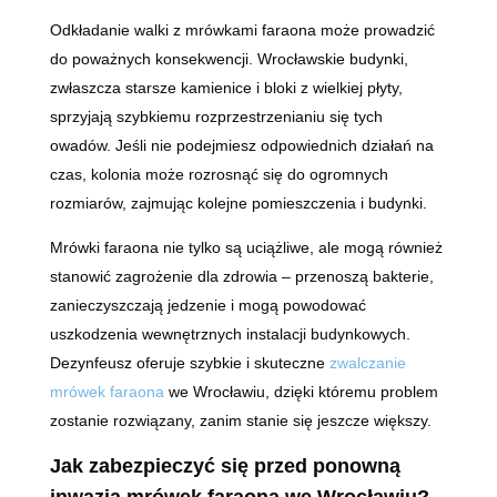
Odkładanie walki z mrówkami faraona może prowadzić
do poważnych konsekwencji. Wrocławskie budynki,
zwłaszcza starsze kamienice i bloki z wielkiej płyty,
sprzyjają szybkiemu rozprzestrzenianiu się tych
owadów. Jeśli nie podejmiesz odpowiednich działań na
czas, kolonia może rozrosnąć się do ogromnych
rozmiarów, zajmując kolejne pomieszczenia i budynki.
Mrówki faraona nie tylko są uciążliwe, ale mogą również
stanowić zagrożenie dla zdrowia – przenoszą bakterie,
zanieczyszczają jedzenie i mogą powodować
uszkodzenia wewnętrznych instalacji budynkowych.
Dezynfeusz oferuje szybkie i skuteczne
zwalczanie
mrówek faraona
we Wrocławiu, dzięki któremu problem
zostanie rozwiązany, zanim stanie się jeszcze większy.
Jak zabezpieczyć się przed ponowną
inwazją mrówek faraona we Wrocławiu?