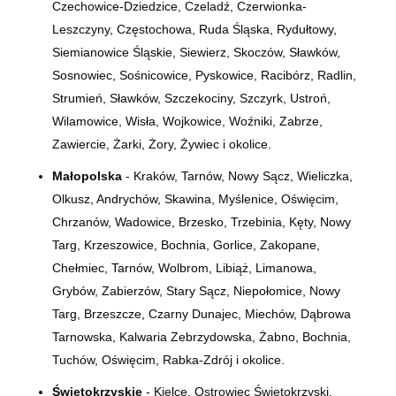
Czechowice-Dziedzice, Czeladź, Czerwionka-
Leszczyny, Częstochowa, Ruda Śląska, Rydułtowy,
Siemianowice Śląskie, Siewierz, Skoczów, Sławków,
Sosnowiec, Sośnicowice, Pyskowice, Racibórz, Radlin,
Strumień, Sławków, Szczekociny, Szczyrk, Ustroń,
Wilamowice, Wisła, Wojkowice, Woźniki, Zabrze,
Zawiercie, Żarki, Żory, Żywiec i okolice.
Małopolska
- Kraków, Tarnów, Nowy Sącz, Wieliczka,
Olkusz, Andrychów, Skawina, Myślenice, Oświęcim,
Chrzanów, Wadowice, Brzesko, Trzebinia, Kęty, Nowy
Targ, Krzeszowice, Bochnia, Gorlice, Zakopane,
Chełmiec, Tarnów, Wolbrom, Libiąż, Limanowa,
Grybów, Zabierzów, Stary Sącz, Niepołomice, Nowy
Targ, Brzeszcze, Czarny Dunajec, Miechów, Dąbrowa
Tarnowska, Kalwaria Zebrzydowska, Żabno, Bochnia,
Tuchów, Oświęcim, Rabka-Zdrój i okolice.
Świętokrzyskie
- Kielce, Ostrowiec Świętokrzyski,