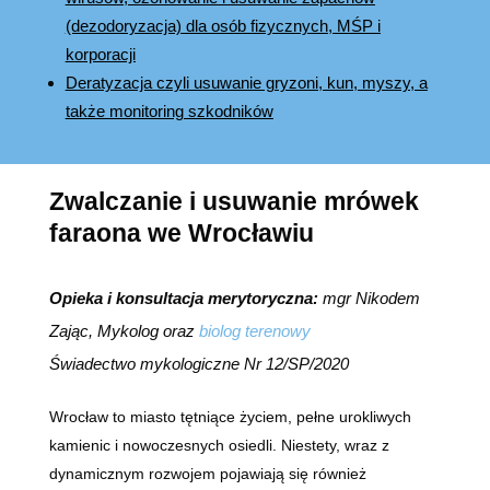
(dezodoryzacja) dla osób fizycznych, MŚP i
korporacji
Deratyzacja czyli usuwanie gryzoni, kun, myszy, a
także monitoring szkodników
Zwalczanie i usuwanie mrówek
faraona we Wrocławiu
Opieka i konsultacja merytoryczna:
mgr Nikodem
Zając, Mykolog oraz
biolog terenowy
Świadectwo mykologiczne Nr 12/SP/2020
Wrocław to miasto tętniące życiem, pełne urokliwych
kamienic i nowoczesnych osiedli. Niestety, wraz z
dynamicznym rozwojem pojawiają się również