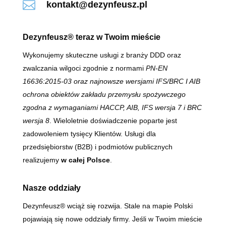

kontakt@dezynfeusz.pl
Dezynfeusz® teraz w Twoim mieście
Wykonujemy skuteczne usługi z branży DDD oraz
zwalczania wilgoci zgodnie z normami
PN-EN
16636:2015-03 oraz najnowsze wersjami IFS/BRC I AIB
ochrona obiektów zakładu przemysłu spożywczego
zgodna z wymaganiami HACCP, AIB, IFS wersja 7 i BRC
wersja 8
. Wieloletnie doświadczenie poparte jest
zadowoleniem tysięcy Klientów. Usługi dla
przedsiębiorstw (B2B) i podmiotów publicznych
realizujemy
w całej Polsce
.
Nasze oddziały
Dezynfeusz® wciąż się rozwija. Stale na mapie Polski
pojawiają się nowe oddziały firmy. Jeśli w Twoim mieście