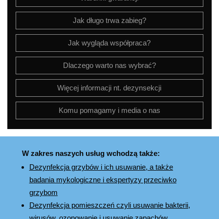
Jak długo trwa zabieg?
Jak wygląda współpraca?
Dlaczego warto nas wybrać?
Więcej informacji nt. dezynsekcji
Komu pomagamy i media o nas
W zakres naszych usług wchodzą także:
Dezynfekcja grzybów i ich usuwanie, a także
badania mykologiczne i ekspertyzy przeciwko
grzybom
Dezynfekcja pomieszczeń czyli usuwanie bakterii,
wirusów, ozonowanie i usuwanie zapachów