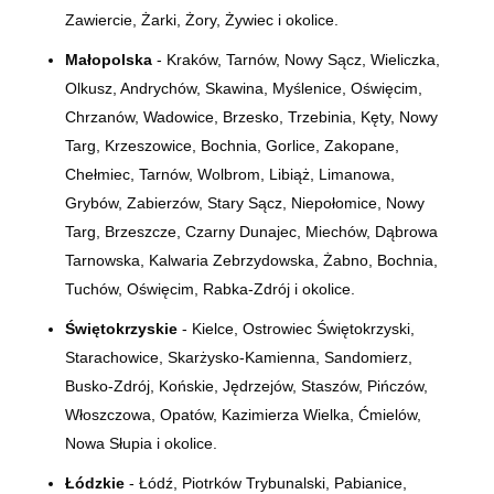
Zawiercie, Żarki, Żory, Żywiec i okolice.
Małopolska
- Kraków, Tarnów, Nowy Sącz, Wieliczka,
Olkusz, Andrychów, Skawina, Myślenice, Oświęcim,
Chrzanów, Wadowice, Brzesko, Trzebinia, Kęty, Nowy
Targ, Krzeszowice, Bochnia, Gorlice, Zakopane,
Chełmiec, Tarnów, Wolbrom, Libiąż, Limanowa,
Grybów, Zabierzów, Stary Sącz, Niepołomice, Nowy
Targ, Brzeszcze, Czarny Dunajec, Miechów, Dąbrowa
Tarnowska, Kalwaria Zebrzydowska, Żabno, Bochnia,
Tuchów, Oświęcim, Rabka-Zdrój i okolice.
Świętokrzyskie
- Kielce, Ostrowiec Świętokrzyski,
Starachowice, Skarżysko-Kamienna, Sandomierz,
Busko-Zdrój, Końskie, Jędrzejów, Staszów, Pińczów,
Włoszczowa, Opatów, Kazimierza Wielka, Ćmielów,
Nowa Słupia i okolice.
Łódzkie
- Łódź, Piotrków Trybunalski, Pabianice,