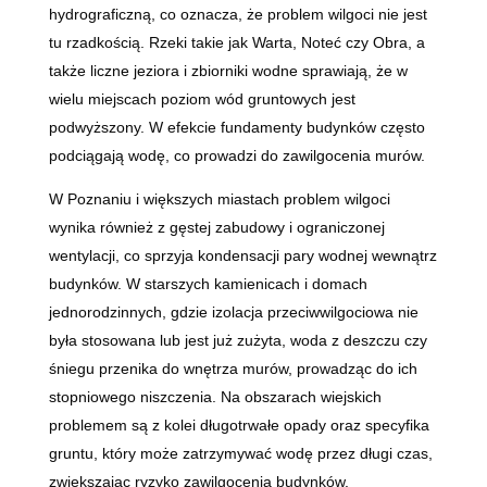
hydrograficzną, co oznacza, że problem wilgoci nie jest
tu rzadkością. Rzeki takie jak Warta, Noteć czy Obra, a
także liczne jeziora i zbiorniki wodne sprawiają, że w
wielu miejscach poziom wód gruntowych jest
podwyższony. W efekcie fundamenty budynków często
podciągają wodę, co prowadzi do zawilgocenia murów.
W Poznaniu i większych miastach problem wilgoci
wynika również z gęstej zabudowy i ograniczonej
wentylacji, co sprzyja kondensacji pary wodnej wewnątrz
budynków. W starszych kamienicach i domach
jednorodzinnych, gdzie izolacja przeciwwilgociowa nie
była stosowana lub jest już zużyta, woda z deszczu czy
śniegu przenika do wnętrza murów, prowadząc do ich
stopniowego niszczenia. Na obszarach wiejskich
problemem są z kolei długotrwałe opady oraz specyfika
gruntu, który może zatrzymywać wodę przez długi czas,
zwiększając ryzyko zawilgocenia budynków.