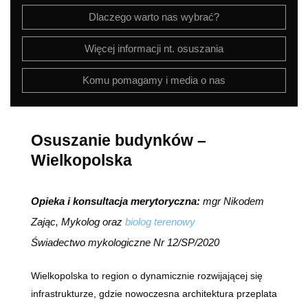
Dlaczego warto nas wybrać?
Więcej informacji nt. osuszania
Komu pomagamy i media o nas
Osuszanie budynków –
Wielkopolska
Opieka i konsultacja merytoryczna:
mgr Nikodem
Zając, Mykolog oraz
biolog terenowy
Świadectwo mykologiczne Nr 12/SP/2020
Wielkopolska to region o dynamicznie rozwijającej się
infrastrukturze, gdzie nowoczesna architektura przeplata