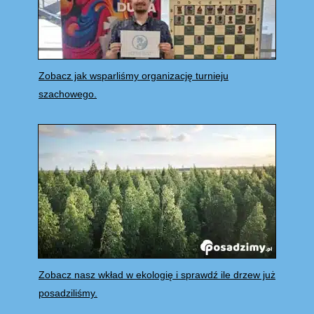
Zobacz jak wsparliśmy organizację turnieju
szachowego.
Zobacz nasz wkład w ekologię i sprawdź ile drzew już
posadziliśmy.