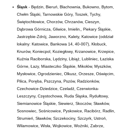
Śląsk
- Będzin, Bieruń, Blachownia, Bukowno, Bytom,
Chełm Śląski, Tarnowskie Góry, Toszek, Tychy,
Świętochłowice, Chorzów, Chrzanów, Cieszyn,
Dąbrowa Górnicza, Gliwice, Imielin,, Piekary Śląskie,
Jastrzębie-Zdrój, Jaworzno, Kalety, Katowice (oddział
lokalny: Katowice, Bankowa 14,
40-007)
, Kłobuck,
Knurów, Koniecpol, Koziegłowy, Krzanowice, Krzepice,
Kuźnia Raciborska, Lędziny, Libiąż, Lubliniec, Łaziska
Górne, Łazy, Miasteczko Śląskie, Mikołów, Myszków,
Mysłowice, Ogrodzieniec, Olkusz, Orzesze, Oświęcim,
Pilica, Poręba, Pszczyna, Pszów, Radzionków,
Czechowice-Dziedzice, Czeladź, Czerwionka-
Leszczyny, Częstochowa, Ruda Śląska, Rydułtowy,
Siemianowice Śląskie, Siewierz, Skoczów, Sławków,
Sosnowiec, Sośnicowice, Pyskowice, Racibórz, Radlin,
Strumień, Sławków, Szczekociny, Szczyrk, Ustroń,
Wilamowice, Wisła, Wojkowice, Woźniki, Zabrze,