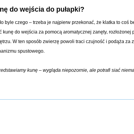
nę do wejścia do pułapki?
o byle czego – trzeba je najpierw przekonać, że klatka to coś 
ić kunę do wejścia za pomocą aromatycznej zanęty, rozłożonej 
ętrzu. W ten sposób zwierzę powoli traci czujność i podąża za
hanizmu spustowego.
zedstawiamy kunę – wygląda niepozornie, ale potrafi siać niema