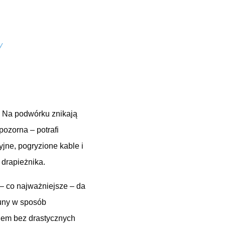
y
? Na podwórku znikają
epozorna – potrafi
jne, pogryzione kable i
 drapieżnika.
 – co najważniejsze – da
kuny w sposób
oblem bez drastycznych