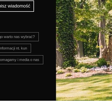
isz wiadomość
go warto nas wybrać?
nformacji nt. kun
omagamy i media o nas