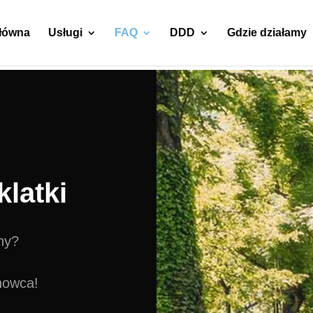
główna
Usługi
FAQ
DDD
Gdzie działamy
klatki
ny?
howca!