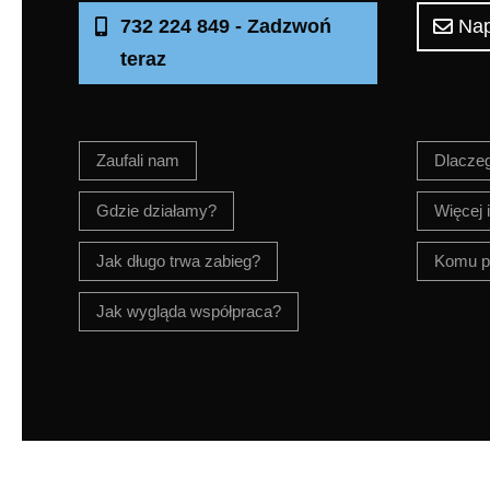
732 224 849 - Zadzwoń
Nap
teraz
Zaufali nam
Dlacze
Gdzie działamy?
Więcej i
Jak długo trwa zabieg?
Komu p
Jak wygląda współpraca?