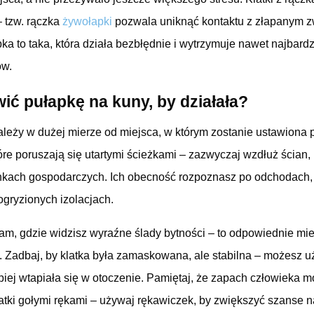
– tzw. rączka
żywołapki
pozwala uniknąć kontaktu z złapanym z
ka to taka, która działa bezbłędnie i wytrzymuje nawet najbar
ów.
wić pułapkę na kuny, by działała?
ależy w dużej mierze od miejsca, w którym zostanie ustawiona 
które poruszają się utartymi ścieżkami – zazwyczaj wzdłuż ścian,
kach gospodarczych. Ich obecność rozpoznasz po odchodach,
ogryzionych izolacjach.
am, gdzie widzisz wyraźne ślady bytności – to odpowiednie mie
 Zadbaj, by klatka była zamaskowana, ale stabilna – możesz uż
lepiej wtapiała się w otoczenie. Pamiętaj, że zapach człowieka 
latki gołymi rękami – używaj rękawiczek, by zwiększyć szanse n