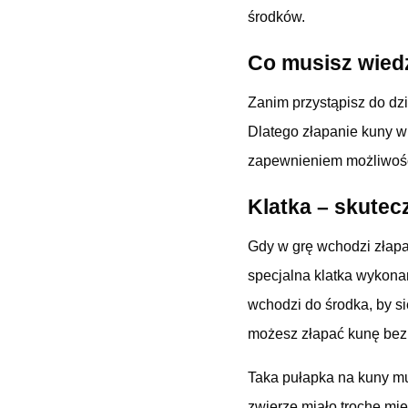
środków.
Co musisz wiedz
Zanim przystąpisz do dzi
Dlatego złapanie kuny w 
zapewnieniem możliwości
Klatka – skute
Gdy w grę wchodzi złapa
specjalna klatka wykonan
wchodzi do środka, by s
możesz złapać kunę bez b
Taka pułapka na kuny mu
zwierzę miało trochę mie