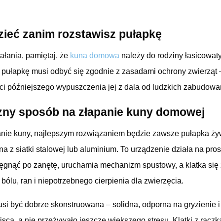
ieć zanim rozstawisz pułapkę
ałania, pamiętaj, że
kuna domowa
należy do rodziny łasicowaty
pułapkę musi odbyć się zgodnie z zasadami ochrony zwierząt – 
 późniejszego wypuszczenia jej z dala od ludzkich zabudowa
czny sposób na złapanie kuny domowej
nie kuny, najlepszym rozwiązaniem będzie zawsze pułapka ży
a z siatki stalowej lub aluminium. To urządzenie działa na pros
ięgnąć po zanętę, uruchamia mechanizm spustowy, a klatka si
ólu, ran i niepotrzebnego cierpienia dla zwierzęcia.
si być dobrze skonstruowana – solidna, odporna na gryzienie 
jsca, a nie przeżywało jeszcze większego stresu. Klatki z rącz