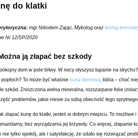
nę do klatki
erytoryczna:
mgr Nikodem Zając, Mykolog oraz
biolog terenow
ne Nr 12/SP/2020
ożna ją złapać bez szkody
spokojny dom w pole bitwy. W nocy słyszysz tupanie na strychu
je popłoch? To może być właśnie
kuna domowa
, która – choć ni
 szkód. Zniszczona wełna mineralna, rozszarpane folie izolacy
 część problemów, jakie niesie za sobą obecność tego sprytnego
jak złapać kunę do klatki, jesteś w dobrym miejscu. To możliwe i
umanitarny, bez wyrządzania jej krzywdy. Co więcej, złapanie 
 nie tylko spokój, ale i satysfakcję, że udało się rozwiązać pr