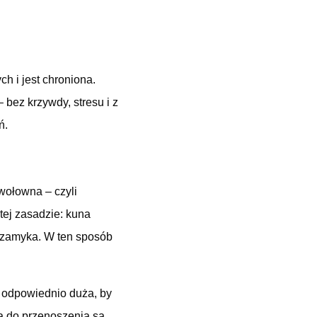
ch i jest chroniona.
bez krzywdy, stresu i z
ń.
wołowna – czyli
tej zasadzie: kuna
ę zamyka. W ten sposób
i odpowiednio duża, by
ką do przenoszenia są