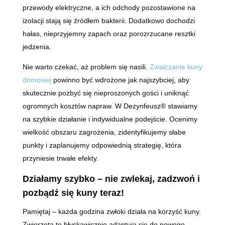
przewody elektryczne, a ich odchody pozostawione na
izolacji stają się źródłem bakterii. Dodatkowo dochodzi
hałas, nieprzyjemny zapach oraz porozrzucane resztki
jedzenia.
Nie warto czekać, aż problem się nasili.
Zwalczanie kuny
domowej
powinno być wdrożone jak najszybciej, aby
skutecznie pozbyć się nieproszonych gości i uniknąć
ogromnych kosztów napraw. W Dezynfeusz® stawiamy
na szybkie działanie i indywidualne podejście. Ocenimy
wielkość obszaru zagrożenia, zidentyfikujemy słabe
punkty i zaplanujemy odpowiednią strategię, która
przyniesie trwałe efekty.
Działamy szybko – nie zwlekaj, zadzwoń i
pozbądź się kuny teraz!
Pamiętaj – każda godzina zwłoki działa na korzyść kuny.
Zwierzęta te błyskawicznie adaptują się do nowego