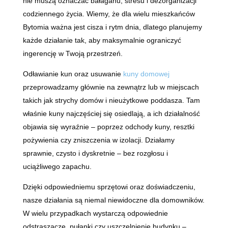
nie muszą oznaczać bałaganu, stresu i dezorganizacji
codziennego życia. Wiemy, że dla wielu mieszkańców
Bytomia ważna jest cisza i rytm dnia, dlatego planujemy
każde działanie tak, aby maksymalnie ograniczyć
ingerencję w Twoją przestrzeń.
Odławianie kun oraz usuwanie
kuny domowej
przeprowadzamy głównie na zewnątrz lub w miejscach
takich jak strychy domów i nieużytkowe poddasza. Tam
właśnie kuny najczęściej się osiedlają, a ich działalność
objawia się wyraźnie – poprzez odchody kuny, resztki
pożywienia czy zniszczenia w izolacji. Działamy
sprawnie, czysto i dyskretnie – bez rozgłosu i
uciążliwego zapachu.
Dzięki odpowiedniemu sprzętowi oraz doświadczeniu,
nasze działania są niemal niewidoczne dla domowników.
W wielu przypadkach wystarczą odpowiednie
odstraszacze, pułapki czy uszczelnienie budynku –