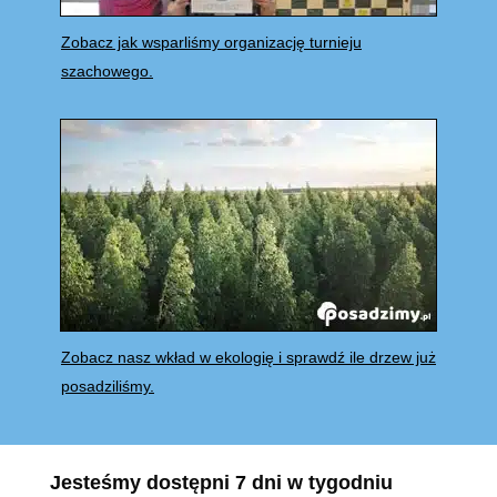
Zobacz jak wsparliśmy organizację turnieju
szachowego.
Zobacz nasz wkład w ekologię i sprawdź ile drzew już
posadziliśmy.
Jesteśmy dostępni 7 dni w tygodniu