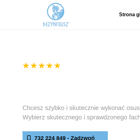
Strona 
300+ pozytywnych ocen
Osuszanie budynkó
Chcesz szybko i skutecznie wykonać osus
Wybierz skutecznego i sprawdzonego fac
732 224 849 - Zadzwoń
Nap