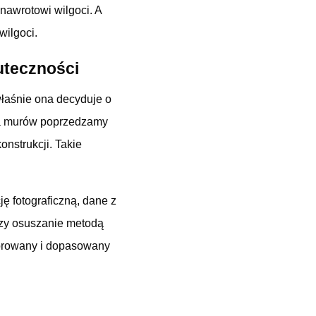
nawrotowi wilgoci. A
wilgoci.
uteczności
właśnie ona decyduje o
ia murów poprzedzamy
onstrukcji. Takie
ę fotograficzną, dane z
 czy osuszanie metodą
zorowany i dopasowany