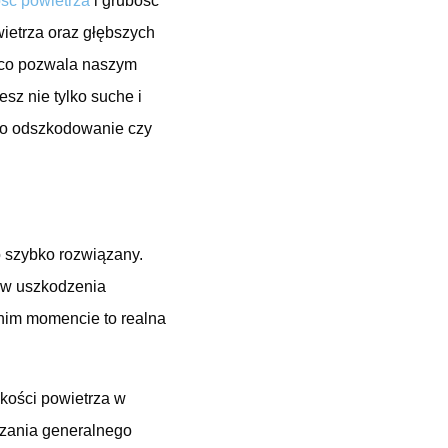
ość powietrza
i grubość
ietrza oraz głębszych
, co pozwala naszym
sz nie tylko suche i
ę o odszkodowanie czy
o szybko rozwiązany.
ę w uszkodzenia
nim momencie to realna
kości powietrza w
dzania generalnego