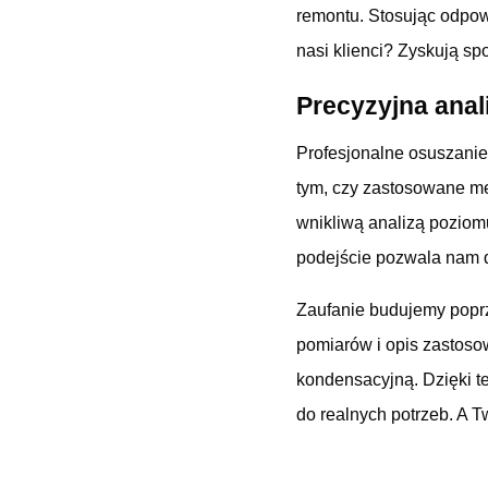
remontu. Stosując odpow
nasi klienci? Zyskują spo
Precyzyjna anal
Profesjonalne osuszanie
tym, czy zastosowane m
wnikliwą analizą poziomu
podejście pozwala nam dz
Zaufanie budujemy poprz
pomiarów i opis zastosow
kondensacyjną. Dzięki t
do realnych potrzeb. A T