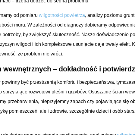
mało – trzeba dotrzeć do sedna problemu.
zynamy od pomiaru
wilgotności powietrza
, analizy poziomu grun
grubości muru. W zależności od diagnozy dobieramy odpowiedn
ie potrzeby, by zwiększyć skuteczność. Nasze doświadczenie po
yczyn wilgoci i ich kompleksowe usunięcie daje trwały efekt. K
pewność, że problem nie wróci.
 wewnętrznych – dokładność i potwierdz
powinny być przestrzenią komfortu i bezpieczeństwa, tymczas
o sprzyjające rozwojowi pleśni i grzybów. Osuszanie ścian wew
y przebarwienia, nieprzyjemny zapach czy pojawiające się obj
tykę pomieszczeń, ale i zdrowie, szczególnie dzieci i osób stars
.