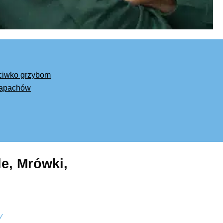
eciwko grzybom
 zapachów
le, Mrówki,
y