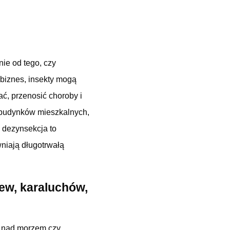
ie od tego, czy
biznes, insekty mogą
ać, przenosić choroby i
a budynków mieszkalnych,
 dezynsekcja to
niają długotrwałą
iew, karaluchów,
el nad morzem czy