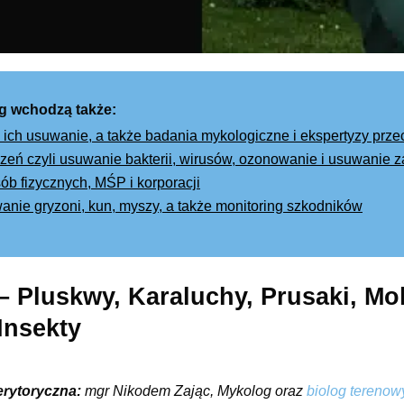
g wchodzą także:
 ich usuwanie, a także badania mykologiczne i ekspertyzy prz
eń czyli usuwanie bakterii, wirusów, ozonowanie i usuwanie
ób fizycznych, MŚP i korporacji
wanie gryzoni, kun, myszy, a także monitoring szkodników
– Pluskwy, Karaluchy, Prusaki, Mo
 Insekty
erytoryczna:
mgr Nikodem Zając, Mykolog oraz
biolog terenow