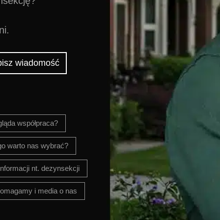
nsekcję?
ni.
isz wiadomość
gląda współpraca?
go warto nas wybrać?
informacji nt. dezynsekcji
omagamy i media o nas