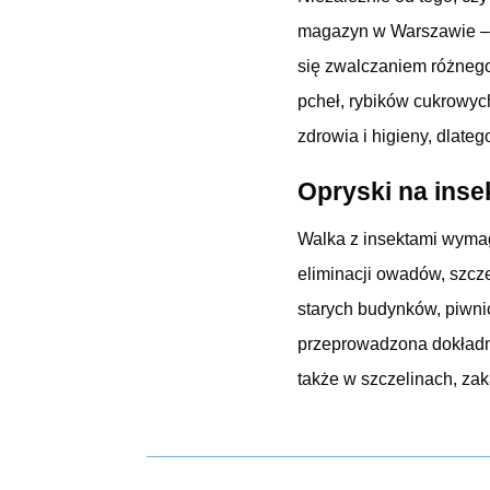
magazyn w Warszawie – 
się zwalczaniem różnego
pcheł, rybików cukrowych
zdrowia i higieny, dlateg
Opryski na inse
Walka z insektami wymag
eliminacji owadów, szcz
starych budynków, piwnic
przeprowadzona dokładnie
także w szczelinach, zak