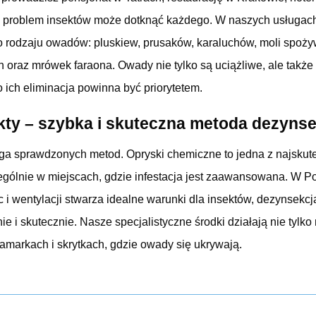
problem insektów może dotknąć każdego. W naszych usługach
 rodzaju owadów: pluskiew, prusaków, karaluchów, moli spoży
 oraz mrówek faraona. Owady nie tylko są uciążliwe, ale także
o ich eliminacja powinna być priorytetem.
kty – szybka i skuteczna metoda dezyns
a sprawdzonych metod. Opryski chemiczne to jedna z najskute
ególnie w miejscach, gdzie infestacja jest zaawansowana. W Po
 i wentylacji stwarza idealne warunki dla insektów, dezynsekcj
 i skutecznie. Nasze specjalistyczne środki działają nie tylko 
amarkach i skrytkach, gdzie owady się ukrywają.