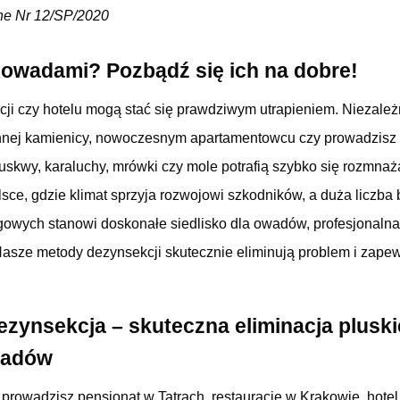
ne Nr 12/SP/2020
 owadami? Pozbądź się ich na dobre!
ji czy hotelu mogą stać się prawdziwym utrapieniem. Niezależn
nej kamienicy, nowoczesnym apartamentowcu czy prowadzisz 
uskwy, karaluchy, mrówki czy mole potrafią szybko się rozmnaż
sce, gdzie klimat sprzyja rozwojowi szkodników, a duża liczb
gowych stanowi doskonałe siedlisko dla owadów, profesjonalna
Nasze metody dezynsekcji skutecznie eliminują problem i zapew
ezynsekcja – skuteczna eliminacja plusk
owadów
y prowadzisz pensjonat w Tatrach, restaurację w Krakowie, hot