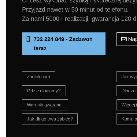
Chcesz wykonać szybką i skuteczną dezy
Przyjazd nawet w 50 minut od telefonu.
Za nami 5000+ realizacji, gwarancja 120 d
732 224 849 - Zadzwoń
Nap
teraz
Zaufali nam
Jak wy
Gdzie działamy?
Dlacze
Warunki gwarancji
Więcej 
Jak długo trwa zabieg?
Komu p