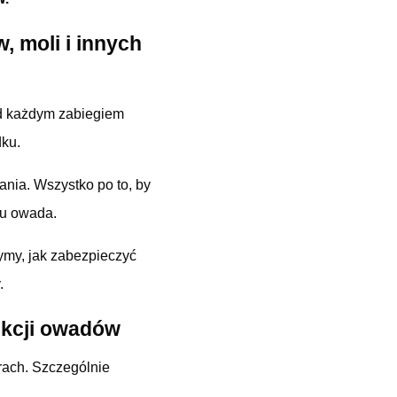
, moli i innych
ed każdym zabiegiem
dku.
wania. Wszystko po to, by
ju owada.
ymy, jak zabezpieczyć
.
ekcji owadów
rach. Szczególnie