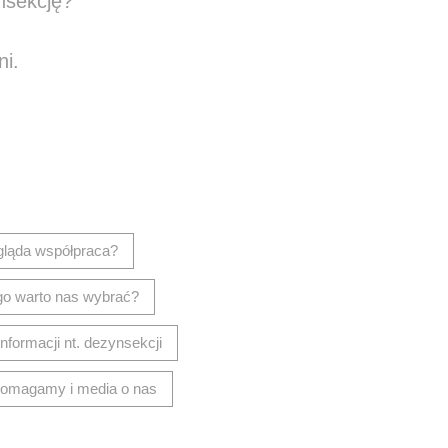
nsekcję?
ni.
isz wiadomość
gląda współpraca?
go warto nas wybrać?
informacji nt. dezynsekcji
omagamy i media o nas