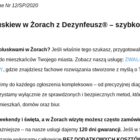
ne Nr 12/SP/2020
skiew w Żorach z Dezynfeusz® – szybko,
 pluskwami w Żorach?
Jeśli właśnie tego szukasz, przygotowal
do mieszkańców Twojego miasta. Zobacz naszą usługę:
ZWAL
Y
, gdzie znajdziesz fachowe rozwiązania stworzone z myślą o T
my do każdego zgłoszenia kompleksowo – od precyzyjnej diagn
zystamy wyłącznie ze sprawdzonych i bezpiecznych metod, któ
 mieszkań, domów oraz biur.
eekendy i święta, a w Żorach wizytę możesz często zamówi
żniejsze – na nasze usługi dajemy
120 dni gwarancji.
Jeśli w
czanie wykonamy całkowicie
BEZ DODATKOWYCH KOSZTÓW