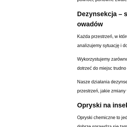
Dezynsekcja
–
owadów
Każda przestrzeń, w któ
analizujemy sytuację i 
Wykorzystujemy zarów
dotrzeć do miejsc trudn
Nasze działania dezynse
przestrzeń, jakie zmiany
Opryski na inse
Opryski chemiczne to je
dobrze sprawdza się tam,