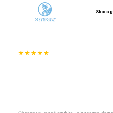
Strona 
300+ pozytywnych ocen
Dezynsekcja Żory –
Karaluchy, Prusaki,
Mrówki, Rybiki i Inn