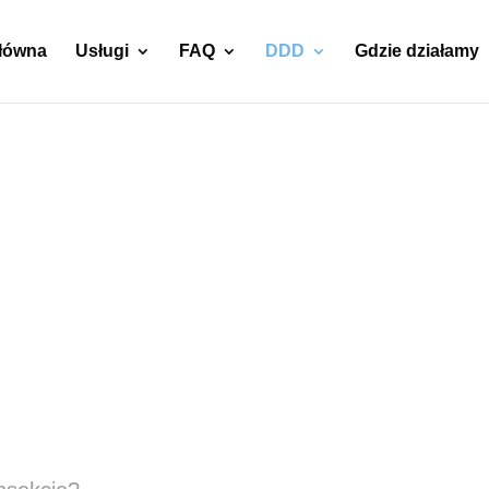
główna
Usługi
FAQ
DDD
Gdzie działamy
 Pluskwy,
 Mole,
e Insekty