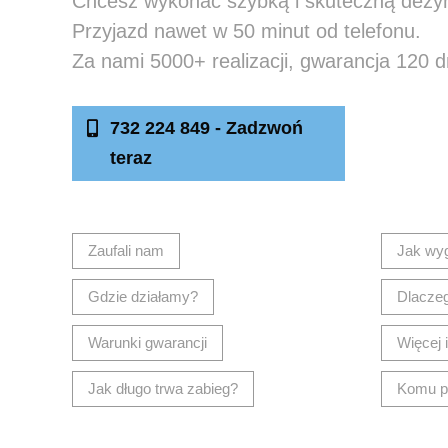
Chcesz wykonać szybką i skuteczną dezy
Przyjazd nawet w 50 minut od telefonu.
Za nami 5000+ realizacji, gwarancja 120 d
732 224 849 - Zadzwoń
Nap
teraz
Zaufali nam
Jak wy
Gdzie działamy?
Dlacze
Warunki gwarancji
Więcej 
Jak długo trwa zabieg?
Komu p