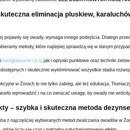
skuteczna eliminacja pluskiew, karaluchów
rej pojawiły się owady, wymaga innego podejścia. Dlatego prz
dobieramy metody, które najlepiej sprawdzą się w danym przypa
no
zamgławianie ULV
, jak i opryski punktowe oraz techniki żelo
o dostępnych i skutecznie wyeliminować wszystkie stadia rozwo
kcyjne w Żorach to nie tylko zabieg, ale też edukacja. Tłumacz
 warto wprowadzić i na co zwracać uwagę, by owady nie wróciły
kty – szybka i skuteczna metoda dezyns
dna z najczęściej wybieranych metod zwalczania owadów w Żo
 gdzie liczy się czas i potrzeba natychmiastowego efektu.