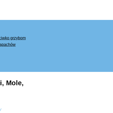
eciwko grzybom
 zapachów
, Mole,
y