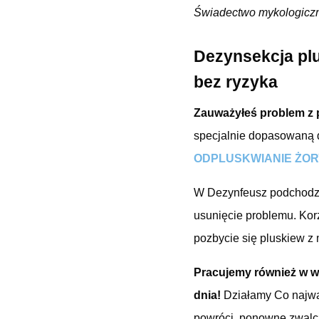
Świadectwo mykologicz
Dezynsekcja plu
bez ryzyka
Zauważyłeś problem z
specjalnie dopasowaną 
ODPLUSKWIANIE ŻOR
W Dezynfeusz podchodzi
usunięcie problemu. Kor
pozbycie się pluskiew z
Pracujemy również w w
dnia!
Działamy Co najwa
powróci, ponowne zwal