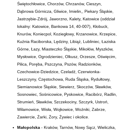
Świętochłowice, Chorzów, Chrzanów, Cieszyn,
Dąbrowa Górnicza, Gliwice, Imielin,, Piekary Śląskie,
Jastrzębie-Zdrój, Jaworzno, Kalety, Katowice (oddział
lokalny: Katowice, Bankowa 14,
40-007)
, Kłobuck,
Knurów, Koniecpol, Koziegłowy, Krzanowice, Krzepice,
Kuźnia Raciborska, Lędziny, Libiąż, Lubliniec, Łaziska
Górne, Łazy, Miasteczko Śląskie, Mikołów, Myszków,
Mysłowice, Ogrodzieniec, Olkusz, Orzesze, Oświęcim,
Pilica, Poręba, Pszczyna, Pszów, Radzionków,
Czechowice-Dziedzice, Czeladź, Czerwionka-
Leszczyny, Częstochowa, Ruda Śląska, Rydułtowy,
Siemianowice Śląskie, Siewierz, Skoczów, Sławków,
Sosnowiec, Sośnicowice, Pyskowice, Racibórz, Radlin,
Strumień, Sławków, Szczekociny, Szczyrk, Ustroń,
Wilamowice, Wisła, Wojkowice, Woźniki, Zabrze,
Zawiercie, Żarki, Żory, Żywiec i okolice.
Małopolska
- Kraków, Tarnów, Nowy Sącz, Wieliczka,