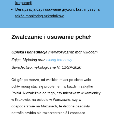
korporacji
Deratyzacja czyli usuwanie gryzoni, kun, myszy, a
także monitoring szkodników
Zwalczanie i usuwanie pcheł
Opieka i konsultacja merytoryczna:
mgr Nikodem
Zając, Mykolog oraz
biolog terenowy
Świadectwo mykologiczne Nr 12/SP/2020
Od gór po morze, od wielkich miast po ciche wsie –
pchły mogą stać się problemem w każdym zakątku
Polski. Niezależnie od tego, czy mieszkasz w kamienicy
w Krakowie, na osiedlu w Warszawie, czy w
gospodarstwie na Mazurach, te drobne pasożyty
potrafią szybko się rozprzestrzenić i znacząco