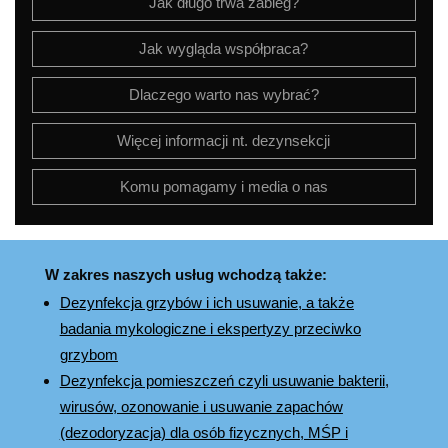
Jak długo trwa zabieg?
Jak wygląda współpraca?
Dlaczego warto nas wybrać?
Więcej informacji nt. dezynsekcji
Komu pomagamy i media o nas
W zakres naszych usług wchodzą także:
Dezynfekcja grzybów i ich usuwanie, a także
badania mykologiczne i ekspertyzy przeciwko
grzybom
Dezynfekcja pomieszczeń czyli usuwanie bakterii,
wirusów, ozonowanie i usuwanie zapachów
(dezodoryzacja) dla osób fizycznych, MŚP i