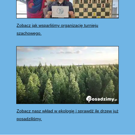
Zobacz jak wsparliśmy organizację turnieju
szachowego.
Zobacz nasz wkład w ekologię i sprawdź ile drzew już
posadziliśmy.