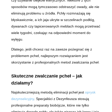
czy używanie olejków eterycznych. Niektóre z tych
sposobów mogą tymczasowo odstraszyć owady, ale nie
eliminują problemu u źródła. Pchły rozmnażają się
błyskawicznie, a ich jaja ukryte w szczelinach podłóg,
dywanach czy tapicerowanych meblach mogą przetrwać
wiele tygodni, czekając na odpowiedni moment do
wylęgu.
Dlatego, jeśli chcesz raz na zawsze pożegnać się z
problemem pcheł, najlepszym rozwiązaniem jest
skorzystanie z profesjonalnych metod zwalczania pcheł.
Skuteczne zwalczanie pcheł – jak
działamy?
Najskuteczniejszą metodą eliminacji pcheł jest
oprysk
dezynsekcyjny
. Specjaliści z Dezynfeusza stosują
profesjonalne preparaty biobójcze, które nie tylko
eliminują dorosłe pchły, ale także niszczą ich larwy i jaja,