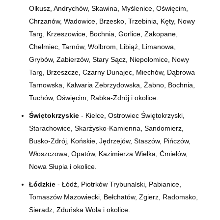
Olkusz, Andrychów, Skawina, Myślenice, Oświęcim,
Chrzanów, Wadowice, Brzesko, Trzebinia, Kęty, Nowy
Targ, Krzeszowice, Bochnia, Gorlice, Zakopane,
Chełmiec, Tarnów, Wolbrom, Libiąż, Limanowa,
Grybów, Zabierzów, Stary Sącz, Niepołomice, Nowy
Targ, Brzeszcze, Czarny Dunajec, Miechów, Dąbrowa
Tarnowska, Kalwaria Zebrzydowska, Żabno, Bochnia,
Tuchów, Oświęcim, Rabka-Zdrój i okolice.
Świętokrzyskie
- Kielce, Ostrowiec Świętokrzyski,
Starachowice, Skarżysko-Kamienna, Sandomierz,
Busko-Zdrój, Końskie, Jędrzejów, Staszów, Pińczów,
Włoszczowa, Opatów, Kazimierza Wielka, Ćmielów,
Nowa Słupia i okolice.
Łódzkie
- Łódź, Piotrków Trybunalski, Pabianice,
Tomaszów Mazowiecki, Bełchatów, Zgierz, Radomsko,
Sieradz, Zduńska Wola i okolice.