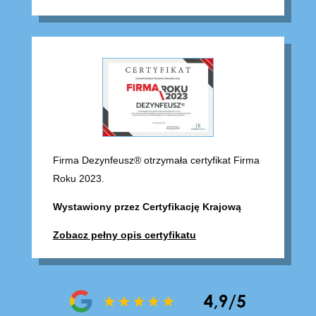
Firma Dezynfeusz® otrzymała certyfikat Firma
Roku 2023.
Wystawiony przez Certyfikację Krajową
Zobacz pełny opis certyfikatu