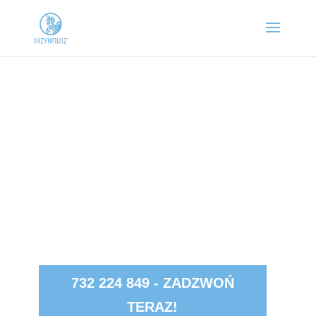
OSUSZANIE BUDYNKÓW GLIWICE
Potrzebujesz szybkiego i skutecznego
osuszania budynków? Zadzwoń:
732 224 849 - ZADZWOŃ
TERAZ!