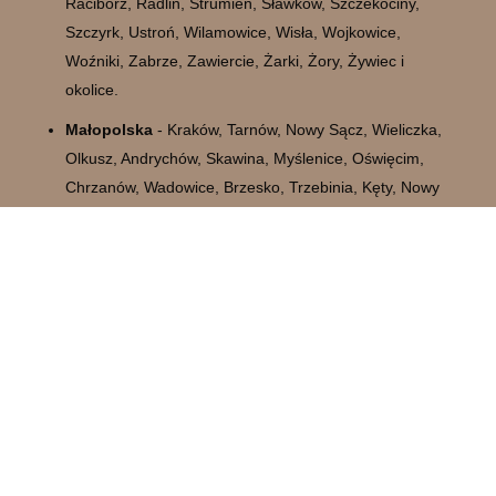
Racibórz, Radlin, Strumień, Sławków, Szczekociny,
Szczyrk, Ustroń, Wilamowice, Wisła, Wojkowice,
Woźniki, Zabrze, Zawiercie, Żarki, Żory, Żywiec i
okolice.
Małopolska
- Kraków, Tarnów, Nowy Sącz, Wieliczka,
Olkusz, Andrychów, Skawina, Myślenice, Oświęcim,
Chrzanów, Wadowice, Brzesko, Trzebinia, Kęty, Nowy
Targ, Krzeszowice, Bochnia, Gorlice, Zakopane,
Chełmiec, Tarnów, Wolbrom, Libiąż, Limanowa,
Grybów, Zabierzów, Stary Sącz, Niepołomice, Nowy
Targ, Brzeszcze, Czarny Dunajec, Miechów, Dąbrowa
Tarnowska, Kalwaria Zebrzydowska, Żabno, Bochnia,
Tuchów, Oświęcim, Rabka-Zdrój i okolice.
Świętokrzyskie
- Kielce, Ostrowiec Świętokrzyski,
Starachowice, Skarżysko-Kamienna, Sandomierz,
Busko-Zdrój, Końskie, Jędrzejów, Staszów, Pińczów,
Włoszczowa, Opatów, Kazimierza Wielka, Ćmielów,