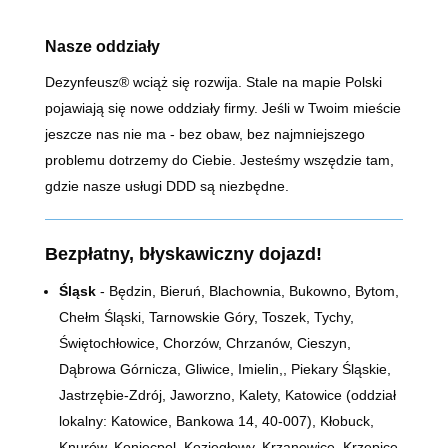
Nasze oddziały
Dezynfeusz® wciąż się rozwija. Stale na mapie Polski
pojawiają się nowe oddziały firmy. Jeśli w Twoim mieście
jeszcze nas nie ma - bez obaw, bez najmniejszego
problemu dotrzemy do Ciebie. Jesteśmy wszędzie tam,
gdzie nasze usługi DDD są niezbędne.
Bezpłatny, błyskawiczny dojazd!
Śląsk
- Będzin, Bieruń, Blachownia, Bukowno, Bytom,
Chełm Śląski, Tarnowskie Góry, Toszek, Tychy,
Świętochłowice, Chorzów, Chrzanów, Cieszyn,
Dąbrowa Górnicza, Gliwice, Imielin,, Piekary Śląskie,
Jastrzębie-Zdrój, Jaworzno, Kalety, Katowice (oddział
lokalny: Katowice, Bankowa 14,
40-007)
, Kłobuck,
Knurów, Koniecpol, Koziegłowy, Krzanowice, Krzepice,