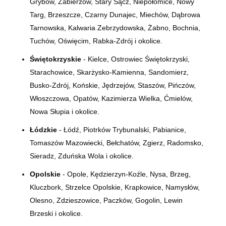
Grybów, Zabierzów, Stary Sącz, Niepołomice, Nowy
Targ, Brzeszcze, Czarny Dunajec, Miechów, Dąbrowa
Tarnowska, Kalwaria Zebrzydowska, Żabno, Bochnia,
Tuchów, Oświęcim, Rabka-Zdrój i okolice.
Świętokrzyskie
- Kielce, Ostrowiec Świętokrzyski,
Starachowice, Skarżysko-Kamienna, Sandomierz,
Busko-Zdrój, Końskie, Jędrzejów, Staszów, Pińczów,
Włoszczowa, Opatów, Kazimierza Wielka, Ćmielów,
Nowa Słupia i okolice.
Łódzkie
- Łódź, Piotrków Trybunalski, Pabianice,
Tomaszów Mazowiecki, Bełchatów, Zgierz, Radomsko,
Sieradz, Zduńska Wola i okolice.
Opolskie
- Opole, Kędzierzyn-Koźle, Nysa, Brzeg,
Kluczbork, Strzelce Opolskie, Krapkowice, Namysłów,
Olesno, Zdzieszowice, Paczków, Gogolin, Lewin
Brzeski i okolice.