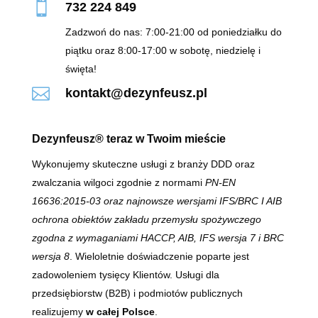

732 224 849
Zadzwoń do nas: 7:00-21:00 od poniedziałku do
piątku oraz 8:00-17:00 w sobotę, niedzielę i
święta!

kontakt@dezynfeusz.pl
Dezynfeusz® teraz w Twoim mieście
Wykonujemy skuteczne usługi z branży DDD oraz
zwalczania wilgoci zgodnie z normami
PN-EN
16636:2015-03 oraz najnowsze wersjami IFS/BRC I AIB
ochrona obiektów zakładu przemysłu spożywczego
zgodna z wymaganiami HACCP, AIB, IFS wersja 7 i BRC
wersja 8
. Wieloletnie doświadczenie poparte jest
zadowoleniem tysięcy Klientów. Usługi dla
przedsiębiorstw (B2B) i podmiotów publicznych
realizujemy
w całej Polsce
.