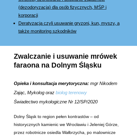
(dezodoryzacja) dla osób fizycznych, MŚP i
korporacji
Deratyzacja czyli usuwanie gryzoni, kun, myszy, a
także monitoring szkodników
Zwalczanie i usuwanie mrówek
faraona na Dolnym Śląsku
Opieka i konsultacja merytoryczna:
mgr Nikodem
Zając, Mykolog oraz
biolog terenowy
Świadectwo mykologiczne Nr 12/SP/2020
Dolny Śląsk to region pełen kontrastów – od
historycznych kamienic we Wrocławiu i Jeleniej Górze,
przez robotnicze osiedla Wałbrzycha, po malownicze