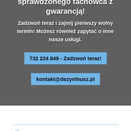
sprawdzonego fachowca z
gwarancją!
Zadzwoń teraz i zajmij pierwszy wolny
termin! Możesz również zapytać o inne
nasze usługi.
732 224 849 - Zadzwoń teraz!
kontakt@dezynfeusz.pl