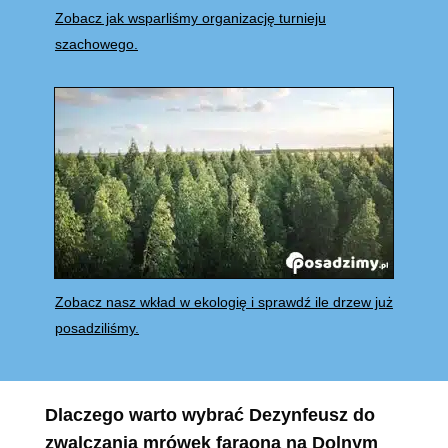
Zobacz jak wsparliśmy organizację turnieju
szachowego.
Zobacz nasz wkład w ekologię i sprawdź ile drzew już
posadziliśmy.
Dlaczego warto wybrać Dezynfeusz do
zwalczania mrówek faraona na Dolnym