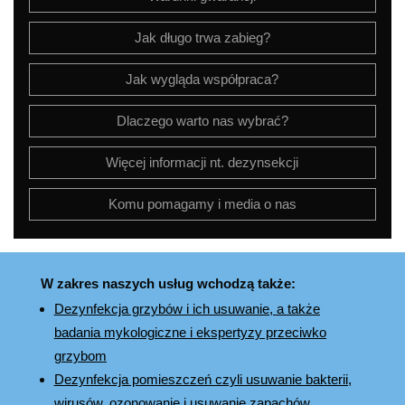
Jak długo trwa zabieg?
Jak wygląda współpraca?
Dlaczego warto nas wybrać?
Więcej informacji nt. dezynsekcji
Komu pomagamy i media o nas
W zakres naszych usług wchodzą także:
Dezynfekcja grzybów i ich usuwanie, a także
badania mykologiczne i ekspertyzy przeciwko
grzybom
Dezynfekcja pomieszczeń czyli usuwanie bakterii,
wirusów, ozonowanie i usuwanie zapachów