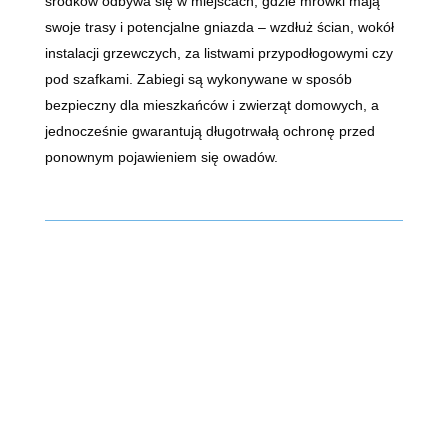
środków odbywa się w miejscach, gdzie mrówki mają
swoje trasy i potencjalne gniazda – wzdłuż ścian, wokół
instalacji grzewczych, za listwami przypodłogowymi czy
pod szafkami. Zabiegi są wykonywane w sposób
bezpieczny dla mieszkańców i zwierząt domowych, a
jednocześnie gwarantują długotrwałą ochronę przed
ponownym pojawieniem się owadów.