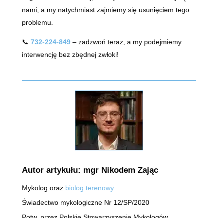
nami, a my natychmiast zajmiemy się usunięciem tego
problemu.
📞
732-224-849
– zadzwoń teraz, a my podejmiemy
interwencję bez zbędnej zwłoki!
Autor artykułu: mgr Nikodem Zając
Mykolog oraz
biolog terenowy
Świadectwo mykologiczne Nr 12/SP/2020
Potw. przez Polskie Stowarzyszenie Mykologów