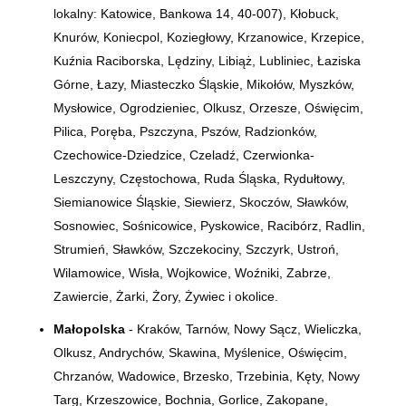
lokalny: Katowice, Bankowa 14,
40-007)
, Kłobuck,
Knurów, Koniecpol, Koziegłowy, Krzanowice, Krzepice,
Kuźnia Raciborska, Lędziny, Libiąż, Lubliniec, Łaziska
Górne, Łazy, Miasteczko Śląskie, Mikołów, Myszków,
Mysłowice, Ogrodzieniec, Olkusz, Orzesze, Oświęcim,
Pilica, Poręba, Pszczyna, Pszów, Radzionków,
Czechowice-Dziedzice, Czeladź, Czerwionka-
Leszczyny, Częstochowa, Ruda Śląska, Rydułtowy,
Siemianowice Śląskie, Siewierz, Skoczów, Sławków,
Sosnowiec, Sośnicowice, Pyskowice, Racibórz, Radlin,
Strumień, Sławków, Szczekociny, Szczyrk, Ustroń,
Wilamowice, Wisła, Wojkowice, Woźniki, Zabrze,
Zawiercie, Żarki, Żory, Żywiec i okolice.
Małopolska
- Kraków, Tarnów, Nowy Sącz, Wieliczka,
Olkusz, Andrychów, Skawina, Myślenice, Oświęcim,
Chrzanów, Wadowice, Brzesko, Trzebinia, Kęty, Nowy
Targ, Krzeszowice, Bochnia, Gorlice, Zakopane,