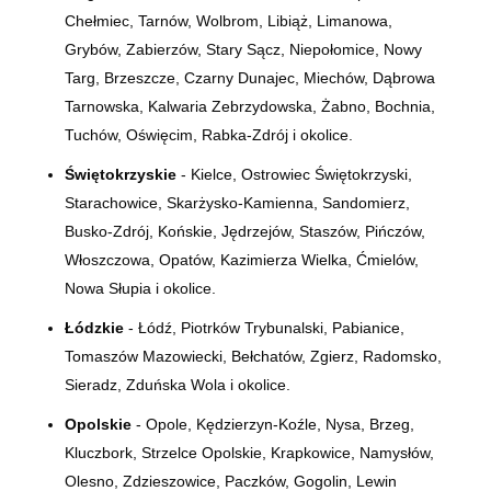
Chełmiec, Tarnów, Wolbrom, Libiąż, Limanowa,
Grybów, Zabierzów, Stary Sącz, Niepołomice, Nowy
Targ, Brzeszcze, Czarny Dunajec, Miechów, Dąbrowa
Tarnowska, Kalwaria Zebrzydowska, Żabno, Bochnia,
Tuchów, Oświęcim, Rabka-Zdrój i okolice.
Świętokrzyskie
- Kielce, Ostrowiec Świętokrzyski,
Starachowice, Skarżysko-Kamienna, Sandomierz,
Busko-Zdrój, Końskie, Jędrzejów, Staszów, Pińczów,
Włoszczowa, Opatów, Kazimierza Wielka, Ćmielów,
Nowa Słupia i okolice.
Łódzkie
- Łódź, Piotrków Trybunalski, Pabianice,
Tomaszów Mazowiecki, Bełchatów, Zgierz, Radomsko,
Sieradz, Zduńska Wola i okolice.
Opolskie
- Opole, Kędzierzyn-Koźle, Nysa, Brzeg,
Kluczbork, Strzelce Opolskie, Krapkowice, Namysłów,
Olesno, Zdzieszowice, Paczków, Gogolin, Lewin