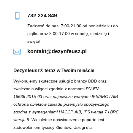

732 224 849
Zadzwoń do nas: 7:00-21:00 od poniedziałku do
piątku oraz 8:00-17:00 w sobotę, niedzielę i
święta!

kontakt@dezynfeusz.pl
Dezynfeusz® teraz w Twoim mieście
Wykonujemy skuteczne usługi z branży DDD oraz
zwalczania wilgoci zgodnie z normami
PN-EN
16636:2015-03 oraz najnowsze wersjami IFS/BRC I AIB
ochrona obiektów zakładu przemysłu spożywczego
zgodna z wymaganiami HACCP, AIB, IFS wersja 7 i BRC
wersja 8
. Wieloletnie doświadczenie poparte jest
zadowoleniem tysięcy Klientów. Usługi dla