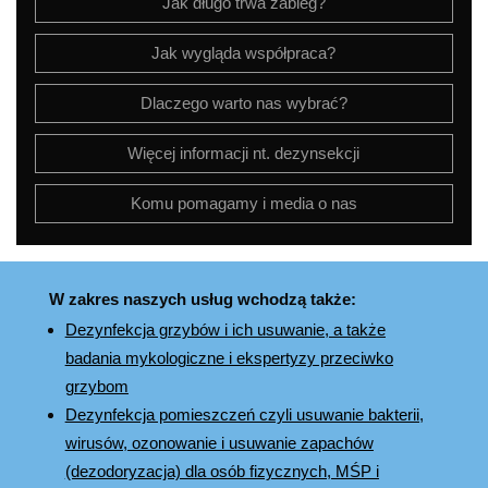
Jak długo trwa zabieg?
Jak wygląda współpraca?
Dlaczego warto nas wybrać?
Więcej informacji nt. dezynsekcji
Komu pomagamy i media o nas
W zakres naszych usług wchodzą także:
Dezynfekcja grzybów i ich usuwanie, a także
badania mykologiczne i ekspertyzy przeciwko
grzybom
Dezynfekcja pomieszczeń czyli usuwanie bakterii,
wirusów, ozonowanie i usuwanie zapachów
(dezodoryzacja) dla osób fizycznych, MŚP i