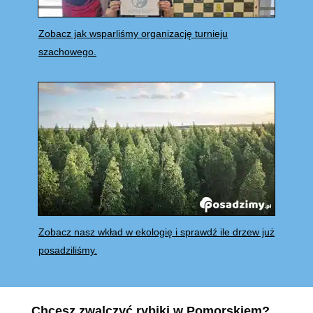
Zobacz jak wsparliśmy organizację turnieju
szachowego.
Zobacz nasz wkład w ekologię i sprawdź ile drzew już
posadziliśmy.
Chcesz zwalczyć rybiki w Pomorskiem?