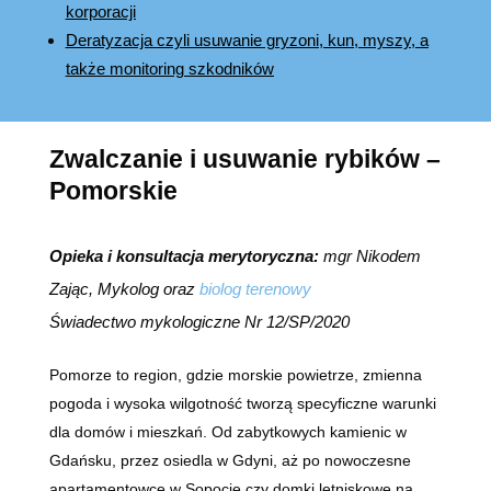
korporacji
Deratyzacja czyli usuwanie gryzoni, kun, myszy, a
także monitoring szkodników
Zwalczanie i usuwanie rybików –
Pomorskie
Opieka i konsultacja merytoryczna:
mgr Nikodem
Zając, Mykolog oraz
biolog terenowy
Świadectwo mykologiczne Nr 12/SP/2020
Pomorze to region, gdzie morskie powietrze, zmienna
pogoda i wysoka wilgotność tworzą specyficzne warunki
dla domów i mieszkań. Od zabytkowych kamienic w
Gdańsku, przez osiedla w Gdyni, aż po nowoczesne
apartamentowce w Sopocie czy domki letniskowe na