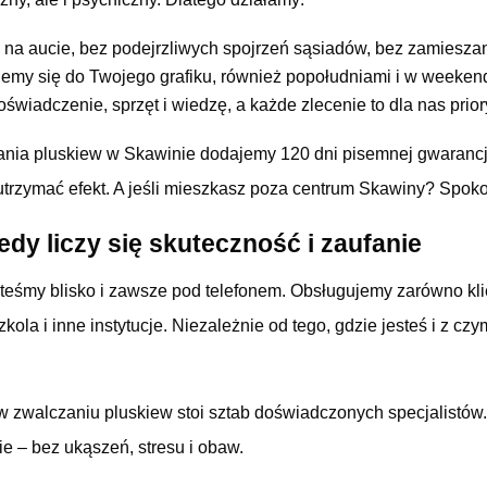
 na aucie, bez podejrzliwych spojrzeń sąsiadów, bez zamieszan
emy się do Twojego grafiku, również popołudniami i w weeken
wiadczenie, sprzęt i wiedzę, a każde zlecenie to dla nas priory
ania pluskiew w Skawinie dodajemy 120 dni pisemnej gwarancji,
 utrzymać efekt. A jeśli mieszkasz poza centrum Skawiny? Spok
edy liczy się skuteczność i zaufanie
steśmy blisko i zawsze pod telefonem. Obsługujemy zarówno kl
dszkola i inne instytucje. Niezależnie od tego, gdzie jesteś i z 
w zwalczaniu pluskiew stoi sztab doświadczonych specjalistów.
e – bez ukąszeń, stresu i obaw.