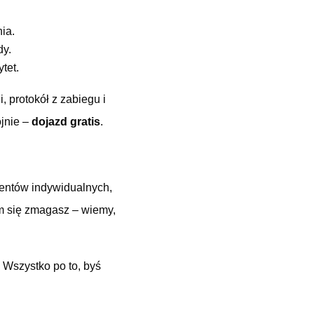
ia.
dy.
tet.
 protokół z zabiegu i
ojnie –
dojazd gratis
.
ientów indywidualnych,
czym się zmagasz – wiemy,
 Wszystko po to, byś