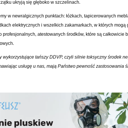
czątku ukryją się głęboko w szczelinach.
my w newralgicznych punktach: łóżkach, tapicerowanych mebla
kach elektrycznych i wszelkich zakamarkach, w których mogą g
 profesjonalnych, atestowanych środków, które są całkowicie b
mowych.
 wykorzystujące tańszy DDVP, czyli silnie toksyczny środek n
mawiając usługę u nas, mają Państwo pewność zastosowania ś