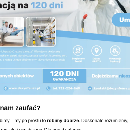
 nam zaufać?
obimy – my po prostu to
robimy dobrze
. Doskonale rozumiemy, 
czny, ale i psychiczny. Dlatego działamy: