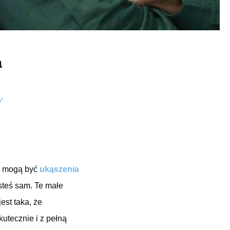
a
y
To mogą być
ukąszenia
steś sam. Te małe
est taka, że
utecznie i z pełną