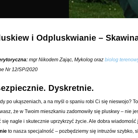
luskiew i Odpluskwianie – Skawin
erytoryczna:
mgr Nikodem Zając, Mykolog oraz
biolog terenow
ne Nr 12/SP/2020
ezpiecznie. Dyskretnie.
y po ukąszeniach, a na myśl o spaniu robi Ci się nieswojo? 
zewasz, że w Twoim mieszkaniu zadomowiły się pluskwy – nie je
ć się nagle i skutecznie uprzykrzyć życie. Ale dobra wiadomość j
nie
to nasza specjalność – pozbędziemy się intruzów szybko, sk