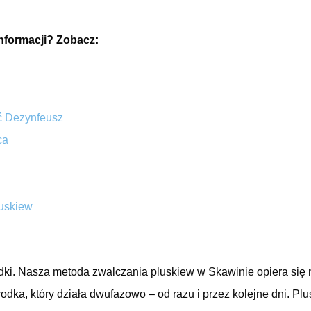
nformacji? Zobacz:
ć Dezynfeusz
ca
luskiew
dki. Nasza metoda zwalczania pluskiew w Skawinie opiera się
dka, który działa dwufazowo – od razu i przez kolejne dni. Pl