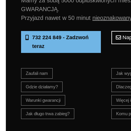
Mamy za sobą 5000 odpluskwionych mieszk
GWARANCJĄ.
Przyjazd nawet w 50 minut
nieoznakowan
732 224 849 - Zadzwoń
Nap
teraz
Zaufali nam
Jak wy
Gdzie działamy?
Dlacze
Warunki gwarancji
Więcej 
Jak długo trwa zabieg?
Komu p