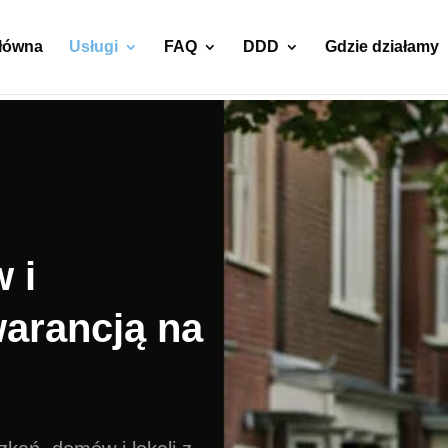
główna
Usługi
FAQ
DDD
Gdzie działamy
 i
arancją na