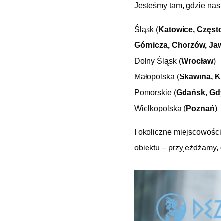
Jesteśmy tam, gdzie nas
Śląsk (
Katowice, Częst
Górnicza, Chorzów, Jaw
Dolny Śląsk (
Wrocław
)
Małopolska (
Skawina,
K
Pomorskie (
Gdańsk
,
Gd
Wielkopolska (
Poznań
)
I okoliczne miejscowości
obiektu – przyjeżdżamy, 