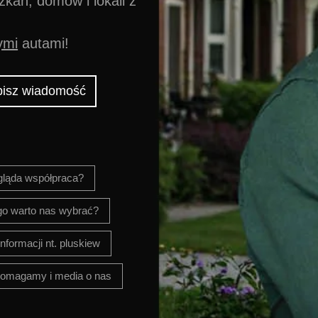
ań, domów i lokali z
ymi
autami!
isz wiadomość
gląda współpraca?
go warto nas wybrać?
informacji nt. pluskiew
omagamy i media o nas