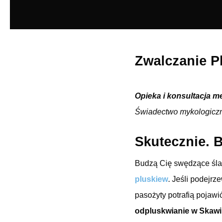
Zwalczanie P
Opieka i konsultacja m
Świadectwo mykologicz
Skutecznie. B
Budzą Cię swędzące ślad
pluskiew
. Jeśli podejr
pasożyty potrafią pojawi
odpluskwianie w Skawi