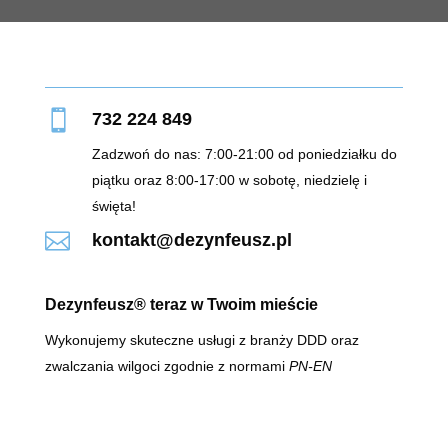

732 224 849
Zadzwoń do nas: 7:00-21:00 od poniedziałku do
piątku oraz 8:00-17:00 w sobotę, niedzielę i
święta!

kontakt@dezynfeusz.pl
Dezynfeusz® teraz w Twoim mieście
Wykonujemy skuteczne usługi z branży DDD oraz
zwalczania wilgoci zgodnie z normami
PN-EN
16636:2015-03 oraz najnowsze wersjami IFS/BRC I AIB
ochrona obiektów zakładu przemysłu spożywczego
zgodna z wymaganiami HACCP, AIB, IFS wersja 7 i BRC