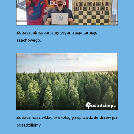
Zobacz jak wsparliśmy organizację turnieju
szachowego.
Zobacz nasz wkład w ekologię i sprawdź ile drzew już
posadziliśmy.