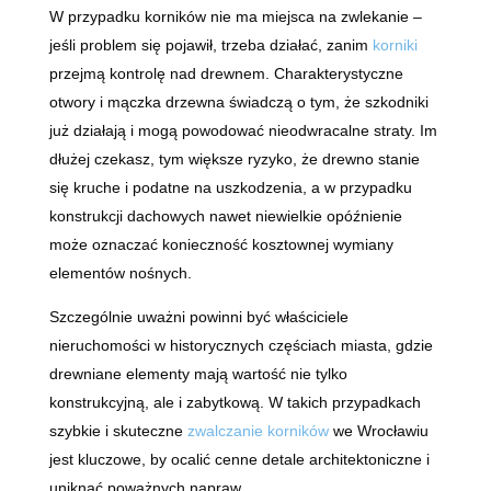
W przypadku korników nie ma miejsca na zwlekanie –
jeśli problem się pojawił, trzeba działać, zanim
korniki
przejmą kontrolę nad drewnem. Charakterystyczne
otwory i mączka drzewna świadczą o tym, że szkodniki
już działają i mogą powodować nieodwracalne straty. Im
dłużej czekasz, tym większe ryzyko, że drewno stanie
się kruche i podatne na uszkodzenia, a w przypadku
konstrukcji dachowych nawet niewielkie opóźnienie
może oznaczać konieczność kosztownej wymiany
elementów nośnych.
Szczególnie uważni powinni być właściciele
nieruchomości w historycznych częściach miasta, gdzie
drewniane elementy mają wartość nie tylko
konstrukcyjną, ale i zabytkową. W takich przypadkach
szybkie i skuteczne
zwalczanie korników
we Wrocławiu
jest kluczowe, by ocalić cenne detale architektoniczne i
uniknąć poważnych napraw.