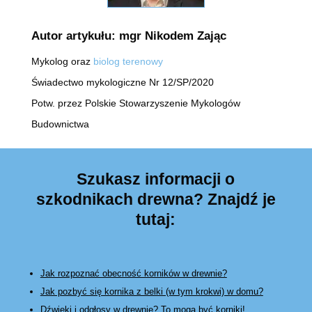
Autor artykułu: mgr Nikodem Zając
Mykolog oraz
biolog terenowy
Świadectwo mykologiczne Nr 12/SP/2020
Potw. przez Polskie Stowarzyszenie Mykologów
Budownictwa
Szukasz informacji o
szkodnikach drewna? Znajdź je
tutaj:
Jak rozpoznać obecność korników w drewnie?
Jak pozbyć się kornika z belki (w tym krokwi) w domu?
Dźwięki i odgłosy w drewnie? To mogą być korniki!