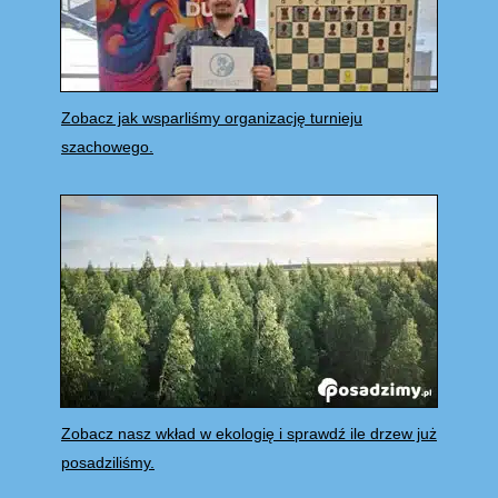
Zobacz jak wsparliśmy organizację turnieju
szachowego.
Zobacz nasz wkład w ekologię i sprawdź ile drzew już
posadziliśmy.