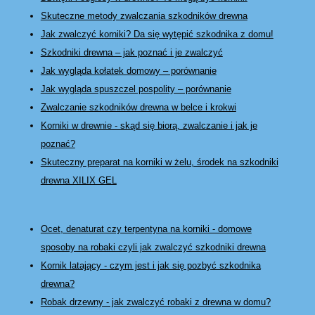
Skuteczne metody zwalczania szkodników drewna
Jak zwalczyć korniki? Da się wytępić szkodnika z domu!
Szkodniki drewna – jak poznać i je zwalczyć
Jak wygląda kołatek domowy – porównanie
Jak wygląda spuszczel pospolity – porównanie
Zwalczanie szkodników drewna w belce i krokwi
Korniki w drewnie - skąd się biorą, zwalczanie i jak je
poznać?
Skuteczny preparat na korniki w żelu, środek na szkodniki
drewna XILIX GEL
Ocet, denaturat czy terpentyna na korniki - domowe
sposoby na robaki czyli jak zwalczyć szkodniki drewna
Kornik latający - czym jest i jak się pozbyć szkodnika
drewna?
Robak drzewny - jak zwalczyć robaki z drewna w domu?