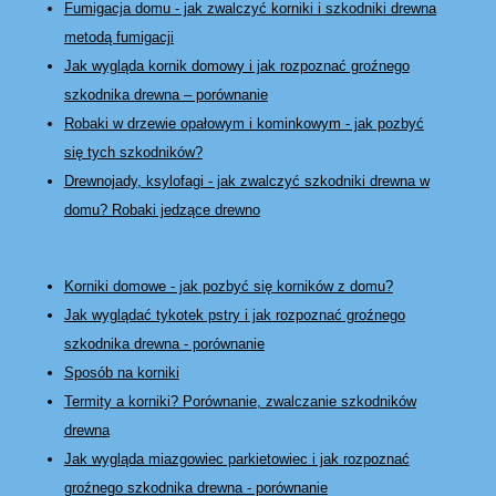
Fumigacja domu - jak zwalczyć korniki i szkodniki drewna
metodą fumigacji
Jak wygląda kornik domowy i jak rozpoznać groźnego
szkodnika drewna – porównanie
Robaki w drzewie opałowym i kominkowym - jak pozbyć
się tych szkodników?
Drewnojady, ksylofagi - jak zwalczyć szkodniki drewna w
domu? Robaki jedzące drewno
Korniki domowe - jak pozbyć się korników z domu?
Jak wyglądać tykotek pstry i jak rozpoznać groźnego
szkodnika drewna - porównanie
Sposób na korniki
Termity a korniki? Porównanie, zwalczanie szkodników
drewna
Jak wygląda miazgowiec parkietowiec i jak rozpoznać
groźnego szkodnika drewna - porównanie