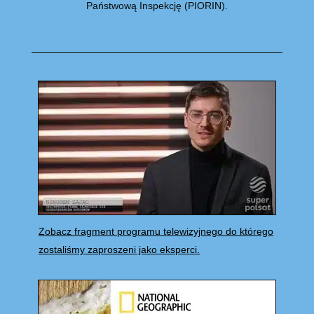
Państwową Inspekcję (PIORIN).
Zobacz fragment programu telewizyjnego do którego
zostaliśmy zaproszeni jako eksperci.