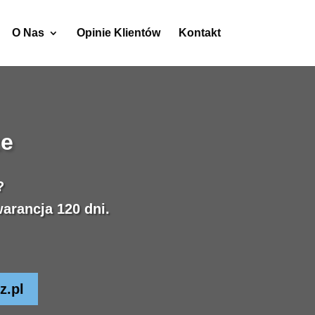
O Nas
Opinie Klientów
Kontakt
ze
?
arancja 120 dni.
z.pl