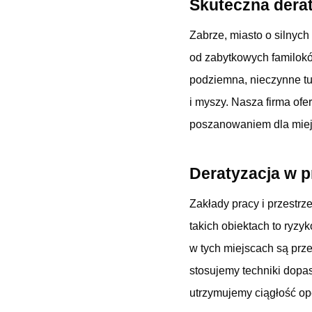
Skuteczna derat
Zabrze, miasto o silnych
od zabytkowych familokó
podziemna, nieczynne tun
i myszy. Nasza firma ofe
poszanowaniem dla miejsk
Deratyzacja w 
Zakłady pracy i przestr
takich obiektach to ryzy
w tych miejscach są pr
stosujemy techniki dopa
utrzymujemy ciągłość ope