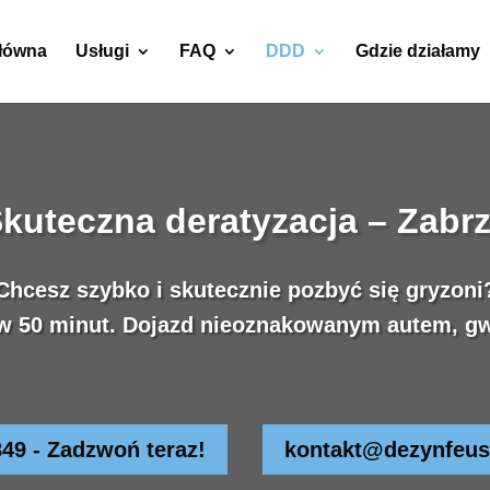
główna
Usługi
FAQ
DDD
Gdzie działamy
kuteczna deratyzacja – Zabr
Chcesz szybko i skutecznie pozbyć się gryzoni
w 50 minut. Dojazd nieoznakowanym autem, gw
849 - Zadzwoń teraz!
kontakt@dezynfeus