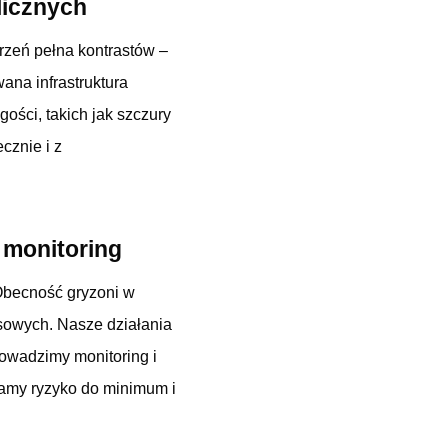
licznych
trzeń pełna kontrastów –
ana infrastruktura
ości, takich jak szczury
cznie i z
 monitoring
Obecność gryzoni w
nsowych. Nasze działania
owadzimy monitoring i
zamy ryzyko do minimum i