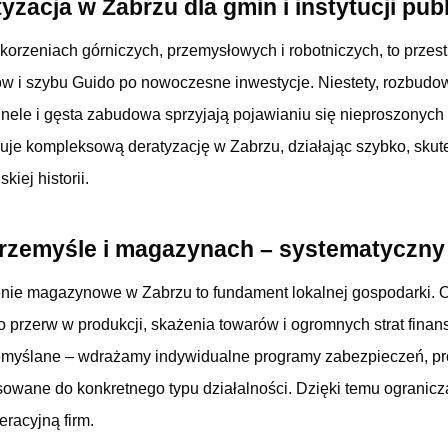
yzacja w Zabrzu dla gmin i instytucji pub
 korzeniach górniczych, przemysłowych i robotniczych, to przes
w i szybu Guido po nowoczesne inwestycje. Niestety, rozbudow
ele i gęsta zabudowa sprzyjają pojawianiu się nieproszonych g
ruje kompleksową deratyzację w Zabrzu, działając szybko, skute
iej historii.
przemyśle i magazynach – systematyczny
zenie magazynowe w Zabrzu to fundament lokalnej gospodarki. 
ko przerw w produkcji, skażenia towarów i ogromnych strat fina
zemyślane – wdrażamy indywidualne programy zabezpieczeń, pr
sowane do konkretnego typu działalności. Dzięki temu ogranic
racyjną firm.