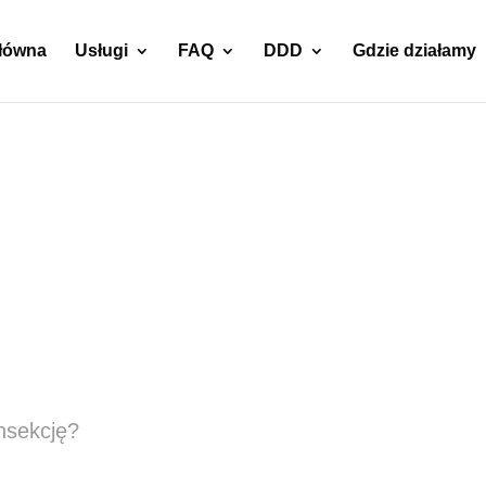
główna
Usługi
FAQ
DDD
Gdzie działamy
ie pcheł –
nsekcję?