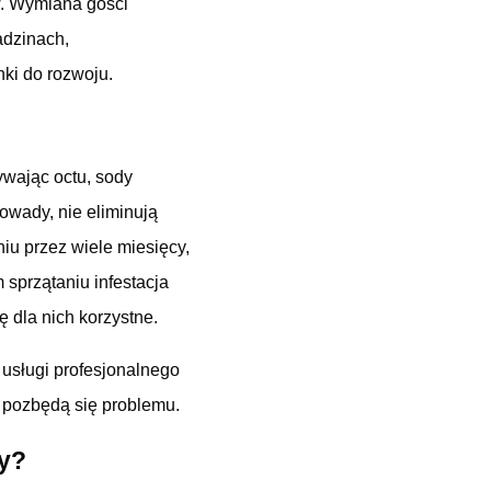
w. Wymiana gości
adzinach,
ki do rozwoju.
wając octu, sody
owady, nie eliminują
niu przez wiele miesięcy,
sprzątaniu infestacja
ę dla nich korzystne.
 usługi profesjonalnego
e pozbędą się problemu.
my?