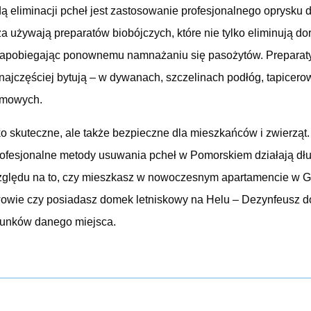
ą eliminacji pcheł jest zastosowanie profesjonalnego oprysku
a używają preparatów biobójczych, które nie tylko eliminują dor
a, zapobiegając ponownemu namnażaniu się pasożytów. Preparat
najczęściej bytują – w dywanach, szczelinach podłóg, tapicer
omowych.
ko skuteczne, ale także bezpieczne dla mieszkańców i zwierząt
fesjonalne metody usuwania pcheł w Pomorskiem działają dłu
względu na to, czy mieszkasz w nowoczesnym apartamencie w G
owie czy posiadasz domek letniskowy na Helu – Dezynfeusz 
runków danego miejsca.