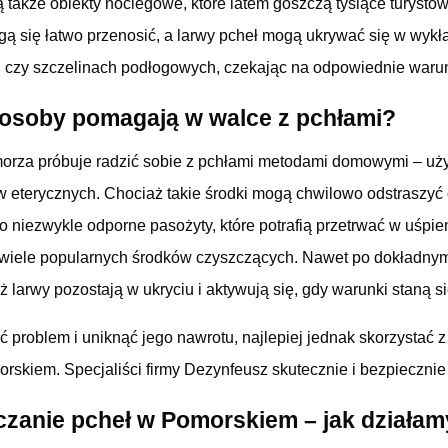
 także obiekty noclegowe, które latem goszczą tysiące turystó
gą się łatwo przenosić, a larwy pcheł mogą ukrywać się w wykł
 czy szczelinach podłogowych, czekając na odpowiednie warun
soby pomagają w walce z pchłami?
rza próbuje radzić sobie z pchłami metodami domowymi – uży
w eterycznych. Chociaż takie środki mogą chwilowo odstraszyć 
o niezwykle odporne pasożyty, które potrafią przetrwać w uśpie
a wiele popularnych środków czyszczących. Nawet po dokładnym 
larwy pozostają w ukryciu i aktywują się, gdy warunki staną si
 problem i uniknąć jego nawrotu, najlepiej jednak skorzystać z
rskiem. Specjaliści firmy Dezynfeusz skutecznie i bezpieczni
czanie pcheł w Pomorskiem – jak działa