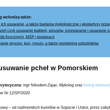
g wchodzą także:
 ich usuwanie, a także badania mykologiczne i ekspertyzy prz
eń czyli usuwanie bakterii, wirusów, ozonowanie i usuwanie
ób fizycznych, MŚP i korporacji
wanie gryzoni, kun, myszy, a także monitoring szkodników
 usuwanie pcheł w Pomorskiem
erytoryczna:
mgr Nikodem Zając, Mykolog oraz
biolog terenow
ne Nr 12/SP/2020
kowy – od nadmorskich kurortów w Sopocie i Ustce, przez zab