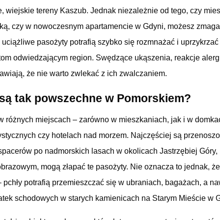
, wiejskie tereny Kaszub. Jednak niezależnie od tego, czy mi
ą, czy w nowoczesnym apartamencie w Gdyni, możesz zmagać
 uciążliwe pasożyty potrafią szybko się rozmnażać i uprzykrza
stom odwiedzającym region. Swędzące ukąszenia, reakcje aler
awiają, że nie warto zwlekać z ich zwalczaniem.
 są tak powszechne w Pomorskiem?
w różnych miejscach – zarówno w mieszkaniach, jak i w domka
stycznych czy hotelach nad morzem. Najczęściej są przenoszo
pacerów po nadmorskich lasach w okolicach Jastrzębiej Góry,
obrazowym, mogą złapać te pasożyty. Nie oznacza to jednak, ż
– pchły potrafią przemieszczać się w ubraniach, bagażach, a n
latek schodowych w starych kamienicach na Starym Mieście w 