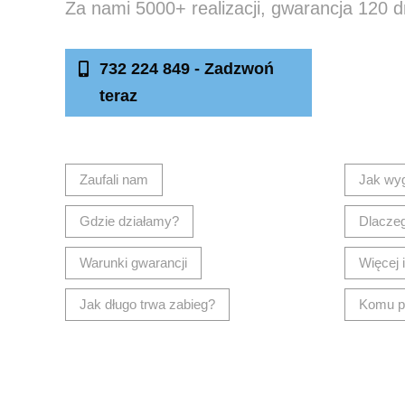
Za nami 5000+ realizacji, gwarancja 120 d
732 224 849 - Zadzwoń
Nap
teraz
Zaufali nam
Jak wy
Gdzie działamy?
Dlacze
Warunki gwarancji
Więcej 
Jak długo trwa zabieg?
Komu p