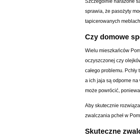
Szczególnie narażone są
sprawia, że pasożyty mo
tapicerowanych meblach
Czy domowe spo
Wielu mieszkańców Pomo
oczyszczonej czy olejkó
całego problemu. Pchły t
a ich jaja są odporne n
może powrócić, ponieważ 
Aby skutecznie rozwiązać
zwalczania pcheł w Pomo
Skuteczne zwal