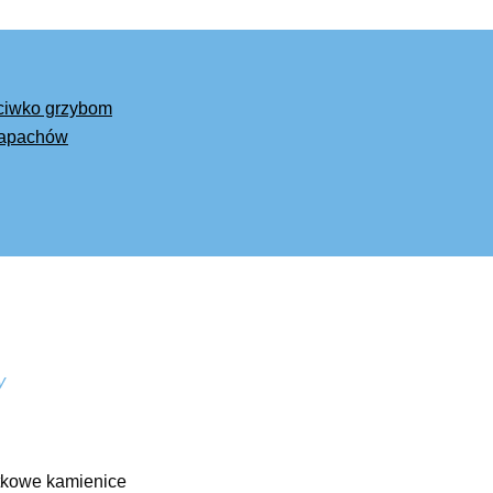
eciwko grzybom
 zapachów
y
ytkowe kamienice