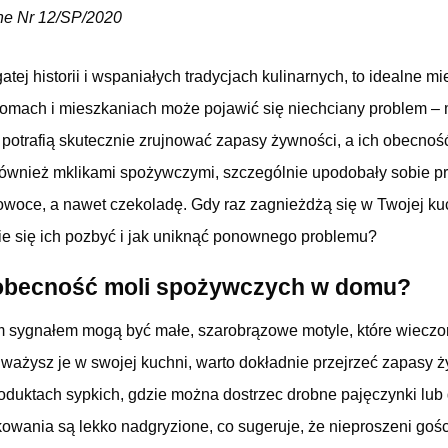
ne Nr 12/SP/2020
tej historii i wspaniałych tradycjach kulinarnych, to idealne m
omach i mieszkaniach może pojawić się niechciany problem –
potrafią skutecznie zrujnować zapasy żywności, a ich obecność
również mklikami spożywczymi, szczególnie upodobały sobie pr
owoce, a nawet czekoladę. Gdy raz zagnieżdżą się w Twojej kuc
nie się ich pozbyć i jak uniknąć ponownego problemu?
obecność moli spożywczych w domu?
 sygnałem mogą być małe, szarobrązowe motyle, które wieczor
auważysz je w swojej kuchni, warto dokładnie przejrzeć zapasy 
oduktach sypkich, gdzie można dostrzec drobne pajęczynki lub 
owania są lekko nadgryzione, co sugeruje, że nieproszeni gośc