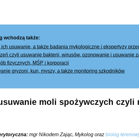
g wchodzą także:
 ich usuwanie, a także badania mykologiczne i ekspertyzy prz
eń czyli usuwanie bakterii, wirusów, ozonowanie i usuwanie
ób fizycznych, MŚP i korporacji
wanie gryzoni, kun, myszy, a także monitoring szkodników
 usuwanie moli spożywczych czyli
erytoryczna:
mgr Nikodem Zając, Mykolog oraz
biolog terenow