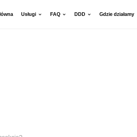
główna
Usługi
FAQ
DDD
Gdzie działamy
nie moli
mklików –