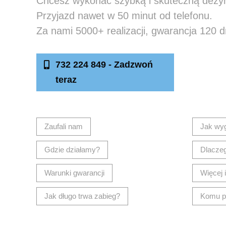
Chcesz wykonać szybką i skuteczną dezy
Przyjazd nawet w 50 minut od telefonu.
Za nami 5000+ realizacji, gwarancja 120 d
732 224 849 - Zadzwoń
Nap
teraz
Zaufali nam
Jak wy
Gdzie działamy?
Dlacze
Warunki gwarancji
Więcej 
Jak długo trwa zabieg?
Komu p