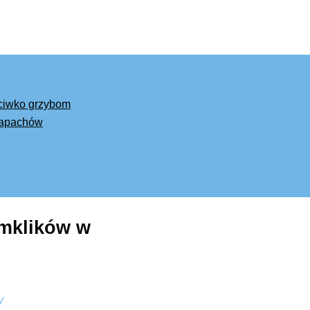
eciwko grzybom
 zapachów
 mklików w
y