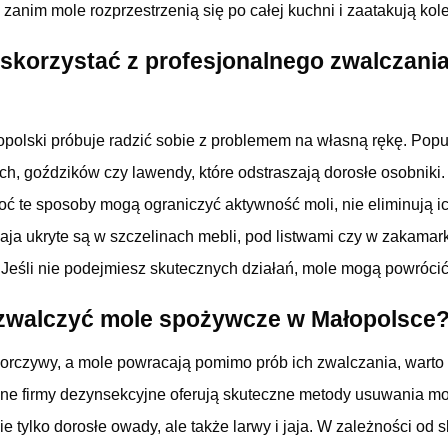
zanim mole rozprzestrzenią się po całej kuchni i zaatakują kole
skorzystać z profesjonalnego zwalczania
olski próbuje radzić sobie z problemem na własną rękę. Popu
ych, goździków czy lawendy, które odstraszają dorosłe osobniki. 
ć te sposoby mogą ograniczyć aktywność moli, nie eliminują ic
 jaja ukryte są w szczelinach mebli, pod listwami czy w zakamar
eśli nie podejmiesz skutecznych działań, mole mogą powrócić 
 zwalczyć mole spożywcze w Małopolsce
porczywy, a mole powracają pomimo prób ich zwalczania, warto
alne firmy dezynsekcyjne oferują skuteczne metody usuwania m
ie tylko dorosłe owady, ale także larwy i jaja. W zależności od