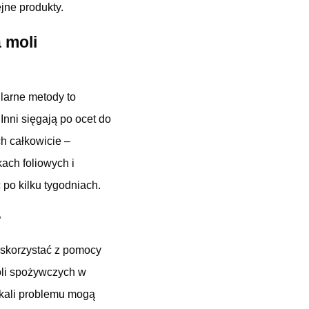
jne produkty.
 moli
larne metody to
Inni sięgają po ocet do
h całkowicie –
kach foliowych i
po kilku tygodniach.
?
 skorzystać z pomocy
oli spożywczych w
 skali problemu mogą