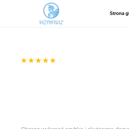
Strona 
300+ pozytywnych ocen
Zwalczanie i usuwa
spożywczych czyli 
Małopolska