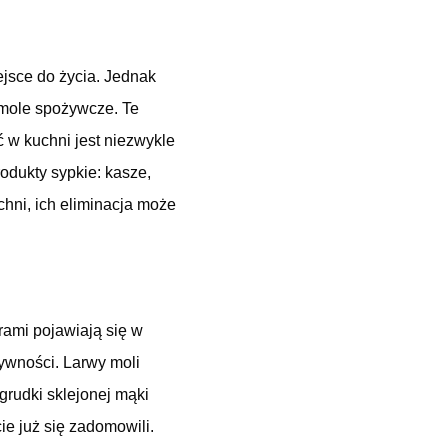
iejsce do życia. Jednak
 mole spożywcze. Te
 w kuchni jest niezwykle
odukty sypkie: kasze,
hni, ich eliminacja może
ami pojawiają się w
żywności. Larwy moli
grudki sklejonej mąki
ie już się zadomowili.