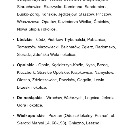
Starachowice, Skarżysko-Kamienna, Sandomierz,
Busko-Zdrój, Końskie, Jędrzejów, Staszów, Pińczów,
Włoszczowa, Opatów, Kazimierza Wielka, Ćmielów,
Nowa Słupia i okolice.
Łódzkie
- Łódź, Piotrków Trybunalski, Pabianice,
Tomaszów Mazowiecki, Bełchatów, Zgierz, Radomsko,
Sieradz, Zduńska Wola i okolice.
Opolskie
- Opole, Kędzierzyn-Koźle, Nysa, Brzeg,
Kluczbork, Strzelce Opolskie, Krapkowice, Namysłów,
Olesno, Zdzieszowice, Paczków, Gogolin, Lewin
Brzeski i okolice.
Dolnośląskie
- Wrocław, Wałbrzych, Legnica, Jelenia
Góra i okolice.
Wielkopolskie
- Poznań (Oddział lokalny:
Poznań, ul.
Sierotki Marysi 14, 60-193)
, Gniezno, Leszno i