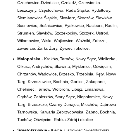
Czechowice-Dziedzice, Czeladź, Czerwionka-
Leszczyny, Częstochowa, Ruda Śląska, Rydułtowy,
Siemianowice Śląskie, Siewierz, Skoczów, Sławków,
Sosnowiec, Sośnicowice, Pyskowice, Racibórz, Radlin,
Strumień, Sławków, Szczekociny, Szczyrk, Ustroń,
Wilamowice, Wisła, Wojkowice, Woźniki, Zabrze,
Zawiercie, Żarki, Żory, Żywiec i okolice.
Małopolska
- Kraków, Tarnów, Nowy Sącz, Wieliczka,
Olkusz, Andrychów, Skawina, Myślenice, Oświęcim,
Chrzanów, Wadowice, Brzesko, Trzebinia, Kęty, Nowy
Targ, Krzeszowice, Bochnia, Gorlice, Zakopane,
Chełmiec, Tarnów, Wolbrom, Libiąż, Limanowa,
Grybów, Zabierzów, Stary Sącz, Niepołomice, Nowy
Targ, Brzeszcze, Czarny Dunajec, Miechów, Dąbrowa
Tarnowska, Kalwaria Zebrzydowska, Żabno, Bochnia,
Tuchów, Oświęcim, Rabka-Zdrój i okolice.
Świętokrzyskie
- Kielce, Ostrowiec Świętokrzyski,