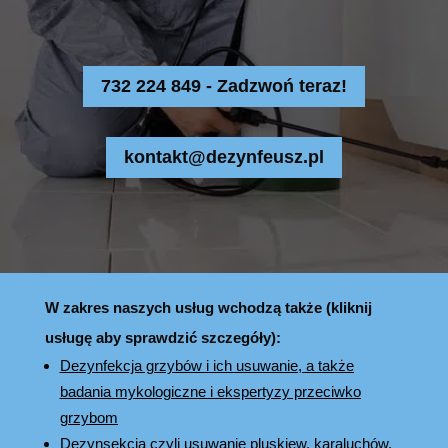
732 224 849 - Zadzwoń teraz!
kontakt@dezynfeusz.pl
W zakres naszych usług wchodzą także (kliknij
usługę aby sprawdzić szczegóły):
Dezynfekcja grzybów i ich usuwanie, a także
badania mykologiczne i ekspertyzy przeciwko
grzybom
Dezynsekcja czyli usuwanie pluskiew, karaluchów,