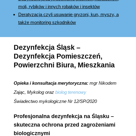
moli, rybików i innych robaków i insektów
Deratyzacja czyli usuwanie gryzoni, kun, myszy, a
także monitoring szkodników
Dezynfekcja Śląsk –
Dezynfekcja Pomieszczeń,
Powierzchni Biura, Mieszkania
Opieka i konsultacja merytoryczna:
mgr Nikodem
Zając, Mykolog oraz
biolog terenowy
Świadectwo mykologiczne Nr 12/SP/2020
Profesjonalna dezynfekcja na Śląsku –
skuteczna ochrona przed zagrożeniami
biologicznymi