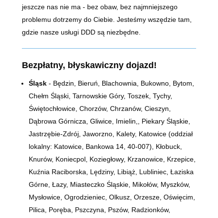
jeszcze nas nie ma - bez obaw, bez najmniejszego
problemu dotrzemy do Ciebie. Jesteśmy wszędzie tam,
gdzie nasze usługi DDD są niezbędne.
Bezpłatny, błyskawiczny dojazd!
Śląsk
- Będzin, Bieruń, Blachownia, Bukowno, Bytom,
Chełm Śląski, Tarnowskie Góry, Toszek, Tychy,
Świętochłowice, Chorzów, Chrzanów, Cieszyn,
Dąbrowa Górnicza, Gliwice, Imielin,, Piekary Śląskie,
Jastrzębie-Zdrój, Jaworzno, Kalety, Katowice (oddział
lokalny: Katowice, Bankowa 14,
40-007)
, Kłobuck,
Knurów, Koniecpol, Koziegłowy, Krzanowice, Krzepice,
Kuźnia Raciborska, Lędziny, Libiąż, Lubliniec, Łaziska
Górne, Łazy, Miasteczko Śląskie, Mikołów, Myszków,
Mysłowice, Ogrodzieniec, Olkusz, Orzesze, Oświęcim,
Pilica, Poręba, Pszczyna, Pszów, Radzionków,