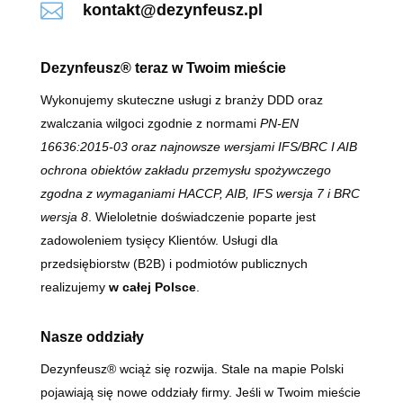

kontakt@dezynfeusz.pl
Dezynfeusz® teraz w Twoim mieście
Wykonujemy skuteczne usługi z branży DDD oraz
zwalczania wilgoci zgodnie z normami
PN-EN
16636:2015-03 oraz najnowsze wersjami IFS/BRC I AIB
ochrona obiektów zakładu przemysłu spożywczego
zgodna z wymaganiami HACCP, AIB, IFS wersja 7 i BRC
wersja 8
. Wieloletnie doświadczenie poparte jest
zadowoleniem tysięcy Klientów. Usługi dla
przedsiębiorstw (B2B) i podmiotów publicznych
realizujemy
w całej Polsce
.
Nasze oddziały
Dezynfeusz® wciąż się rozwija. Stale na mapie Polski
pojawiają się nowe oddziały firmy. Jeśli w Twoim mieście