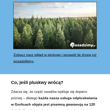
Zobacz nasz wkład w ekologię i sprawdź ile drzew już
posadziliśmy.
Co, jeśli pluskwy wrócą?
Zdarza się, że część owadów wykluje się dopiero
później – dlatego
każda nasza usługa odpluskwiania
w Gorlicach objęta jest pisemną gwarancją na 120