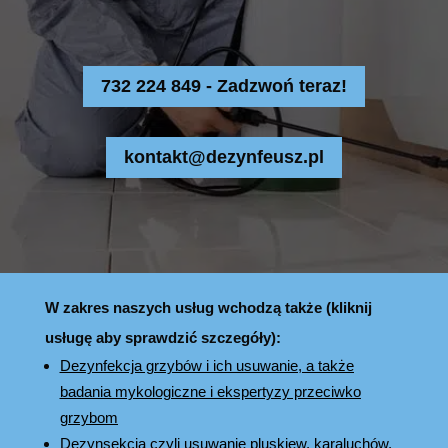
732 224 849 - Zadzwoń teraz!
kontakt@dezynfeusz.pl
W zakres naszych usług wchodzą także (kliknij
usługę aby sprawdzić szczegóły):
Dezynfekcja grzybów i ich usuwanie, a także
badania mykologiczne i ekspertyzy przeciwko
grzybom
Dezynsekcja czyli usuwanie pluskiew, karaluchów,