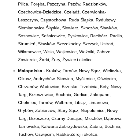
Pilica, Poręba, Pszczyna, Pszów, Radzionków,
Czechowice-Dziedzice, Czeladź, Czerwionka-
Leszczyny, Częstochowa, Ruda Śląska, Rydułtowy,
Siemianowice Śląskie, Siewierz, Skoczów, Sławków,
Sosnowiec, Sośnicowice, Pyskowice, Racibórz, Radlin,
Strumień, Sławków, Szczekociny, Szczyrk, Ustroń,
Wilamowice, Wisła, Wojkowice, Woźniki, Zabrze,
Zawiercie, Żarki, Żory, Żywiec i okolice.
Małopolska
- Kraków, Tarnów, Nowy Sącz, Wieliczka,
Olkusz, Andrychów, Skawina, Myślenice, Oświęcim,
Chrzanów, Wadowice, Brzesko, Trzebinia, Kęty, Nowy
Targ, Krzeszowice, Bochnia, Gorlice, Zakopane,
Chełmiec, Tarnów, Wolbrom, Libiąż, Limanowa,
Grybów, Zabierzów, Stary Sącz, Niepołomice, Nowy
Targ, Brzeszcze, Czarny Dunajec, Miechów, Dąbrowa
Tarnowska, Kalwaria Zebrzydowska, Żabno, Bochnia,
Tuchów, Oświęcim, Rabka-Zdrój i okolice.