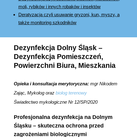
moli, rybików i innych robaków i insektów
Deratyzacja czyli usuwanie gryzoni, kun, myszy, a
także monitoring szkodników
Dezynfekcja Dolny Śląsk –
Dezynfekcja Pomieszczeń,
Powierzchni Biura, Mieszkania
Opieka i konsultacja merytoryczna:
mgr Nikodem
Zając, Mykolog oraz
biolog terenowy
Świadectwo mykologiczne Nr 12/SP/2020
Profesjonalna dezynfekcja na Dolnym
Śląsku – skuteczna ochrona przed
zagrożeniami biologicznymi