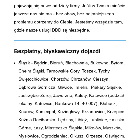
pojawiają się nowe oddziały firmy. Jeśli w Twoim mieście
jeszcze nas nie ma - bez obaw, bez najmniejszego
problemu dotrzemy do Ciebie. Jesteśmy wszędzie tam,
gdzie nasze usługi DDD są niezbędne.
Bezpłatny, błyskawiczny dojazd!
Śląsk
- Będzin, Bieruń, Blachownia, Bukowno, Bytom,
Chełm Śląski, Tarnowskie Góry, Toszek, Tychy,
Świętochłowice, Chorzów, Chrzanów, Cieszyn,
Dąbrowa Górnicza, Gliwice, Imielin,, Piekary Śląskie,
Jastrzębie-Zdrój, Jaworzno, Kalety, Katowice (oddział
lokalny: Katowice, Bankowa 14,
40-007)
, Kłobuck,
Knurów, Koniecpol, Koziegłowy, Krzanowice, Krzepice,
Kuźnia Raciborska, Lędziny, Libiąż, Lubliniec, Łaziska
Górne, Łazy, Miasteczko Śląskie, Mikołów, Myszków,
Mysłowice, Ogrodzieniec, Olkusz, Orzesze, Oświęcim,