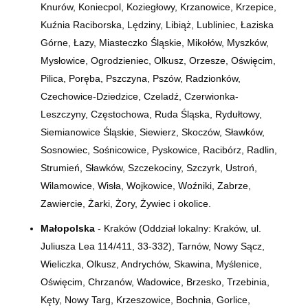
Knurów, Koniecpol, Koziegłowy, Krzanowice, Krzepice,
Kuźnia Raciborska, Lędziny, Libiąż, Lubliniec, Łaziska
Górne, Łazy, Miasteczko Śląskie, Mikołów, Myszków,
Mysłowice, Ogrodzieniec, Olkusz, Orzesze, Oświęcim,
Pilica, Poręba, Pszczyna, Pszów, Radzionków,
Czechowice-Dziedzice, Czeladź, Czerwionka-
Leszczyny, Częstochowa, Ruda Śląska, Rydułtowy,
Siemianowice Śląskie, Siewierz, Skoczów, Sławków,
Sosnowiec, Sośnicowice, Pyskowice, Racibórz, Radlin,
Strumień, Sławków, Szczekociny, Szczyrk, Ustroń,
Wilamowice, Wisła, Wojkowice, Woźniki, Zabrze,
Zawiercie, Żarki, Żory, Żywiec i okolice.
Małopolska
- Kraków (Oddział lokalny: Kraków, ul.
Juliusza Lea 114/411, 33-332), Tarnów, Nowy Sącz,
Wieliczka, Olkusz, Andrychów, Skawina, Myślenice,
Oświęcim, Chrzanów, Wadowice, Brzesko, Trzebinia,
Kęty, Nowy Targ, Krzeszowice, Bochnia, Gorlice,