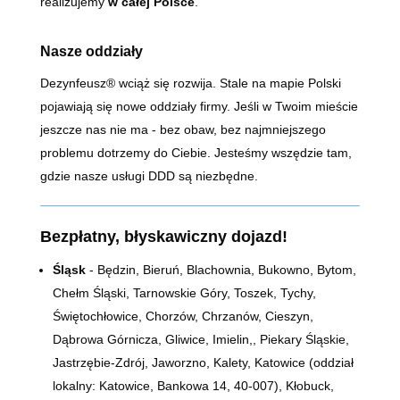
realizujemy
w całej Polsce
.
Nasze oddziały
Dezynfeusz® wciąż się rozwija. Stale na mapie Polski
pojawiają się nowe oddziały firmy. Jeśli w Twoim mieście
jeszcze nas nie ma - bez obaw, bez najmniejszego
problemu dotrzemy do Ciebie. Jesteśmy wszędzie tam,
gdzie nasze usługi DDD są niezbędne.
Bezpłatny, błyskawiczny dojazd!
Śląsk
- Będzin, Bieruń, Blachownia, Bukowno, Bytom,
Chełm Śląski, Tarnowskie Góry, Toszek, Tychy,
Świętochłowice, Chorzów, Chrzanów, Cieszyn,
Dąbrowa Górnicza, Gliwice, Imielin,, Piekary Śląskie,
Jastrzębie-Zdrój, Jaworzno, Kalety, Katowice (oddział
lokalny: Katowice, Bankowa 14,
40-007)
, Kłobuck,