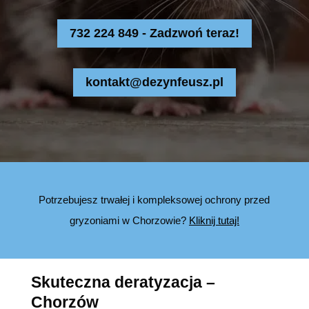
732 224 849 - Zadzwoń teraz!
kontakt@dezynfeusz.pl
Potrzebujesz trwałej i kompleksowej ochrony przed
gryzoniami w Chorzowie?
Kliknij tutaj!
Skuteczna deratyzacja –
Chorzów