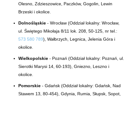
Olesno, Zdzieszowice, Paczków, Gogolin, Lewin
Brzeski i okolice.
Dolnośląskie
- Wrocław (Oddział lokalny:
Wrocław,
ul.
Świętego Mikołaja 8/11 lok. 208, 50-125
, nr tel.:
573 580 789
), Wałbrzych, Legnica, Jelenia Góra i
okolice.
Wielkopolskie
- Poznań (Oddział lokalny:
Poznań, ul.
Sierotki Marysi 14, 60-193)
, Gniezno, Leszno i
okolice.
Pomorskie
- Gdańsk (Oddział lokalny: Gdańsk, Nad
Stawem 13, 80-454), Gdynia, Rumia, Słupsk, Sopot,
Elbląg i okolice.
Dezynfeusz® - Misja, Wizja, Wartości:
Zapoznaj się
|
Polityka prywatności