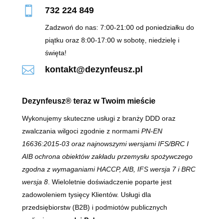

732 224 849
Zadzwoń do nas: 7:00-21:00 od poniedziałku do
piątku oraz 8:00-17:00 w sobotę, niedzielę i
święta!

kontakt@dezynfeusz.pl
Dezynfeusz® teraz w Twoim mieście
Wykonujemy skuteczne usługi z branży DDD oraz
zwalczania wilgoci zgodnie z normami
PN-EN
16636:2015-03 oraz najnowszymi wersjami IFS/BRC I
AIB
ochrona obiektów zakładu przemysłu spożywczego
zgodna z wymaganiami HACCP, AIB, IFS wersja 7 i BRC
wersja 8
. Wieloletnie doświadczenie poparte jest
zadowoleniem tysięcy Klientów. Usługi dla
przedsiębiorstw (B2B) i podmiotów publicznych