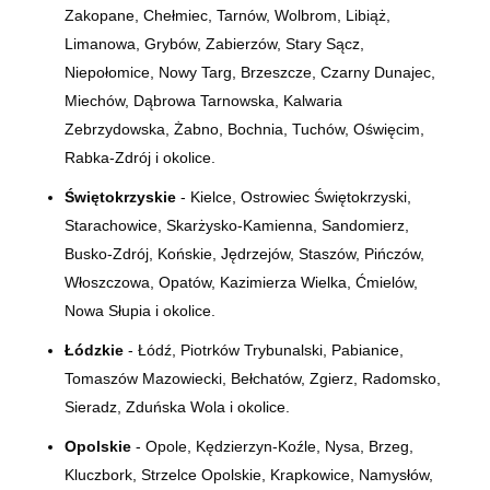
Zakopane, Chełmiec, Tarnów, Wolbrom, Libiąż,
Limanowa, Grybów, Zabierzów, Stary Sącz,
Niepołomice, Nowy Targ, Brzeszcze, Czarny Dunajec,
Miechów, Dąbrowa Tarnowska, Kalwaria
Zebrzydowska, Żabno, Bochnia, Tuchów, Oświęcim,
Rabka-Zdrój i okolice.
Świętokrzyskie
- Kielce, Ostrowiec Świętokrzyski,
Starachowice, Skarżysko-Kamienna, Sandomierz,
Busko-Zdrój, Końskie, Jędrzejów, Staszów, Pińczów,
Włoszczowa, Opatów, Kazimierza Wielka, Ćmielów,
Nowa Słupia i okolice.
Łódzkie
- Łódź, Piotrków Trybunalski, Pabianice,
Tomaszów Mazowiecki, Bełchatów, Zgierz, Radomsko,
Sieradz, Zduńska Wola i okolice.
Opolskie
- Opole, Kędzierzyn-Koźle, Nysa, Brzeg,
Kluczbork, Strzelce Opolskie, Krapkowice, Namysłów,