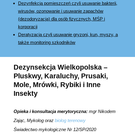
Dezynfekcja pomieszczeń czyli usuwanie bakterii,
wirusów, ozonowanie i usuwanie zapachów
(dezodoryzacja) dla osób fizycznych, MŚP i
korporacji
Deratyzacja czyli usuwanie gryzoni, kun, myszy, a
także monitoring szkodników
Dezynsekcja Wielkopolska –
Pluskwy, Karaluchy, Prusaki,
Mole, Mrówki, Rybiki i Inne
Insekty
Opieka i konsultacja merytoryczna:
mgr Nikodem
Zając, Mykolog oraz
biolog terenowy
Świadectwo mykologiczne Nr 12/SP/2020