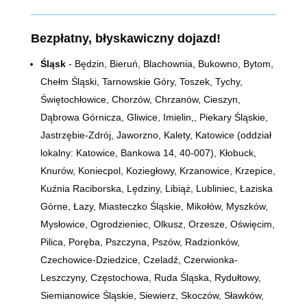
Bezpłatny, błyskawiczny dojazd!
Śląsk
- Będzin, Bieruń, Blachownia, Bukowno, Bytom,
Chełm Śląski, Tarnowskie Góry, Toszek, Tychy,
Świętochłowice, Chorzów, Chrzanów, Cieszyn,
Dąbrowa Górnicza, Gliwice, Imielin,, Piekary Śląskie,
Jastrzębie-Zdrój, Jaworzno, Kalety, Katowice (oddział
lokalny: Katowice, Bankowa 14,
40-007)
, Kłobuck,
Knurów, Koniecpol, Koziegłowy, Krzanowice, Krzepice,
Kuźnia Raciborska, Lędziny, Libiąż, Lubliniec, Łaziska
Górne, Łazy, Miasteczko Śląskie, Mikołów, Myszków,
Mysłowice, Ogrodzieniec, Olkusz, Orzesze, Oświęcim,
Pilica, Poręba, Pszczyna, Pszów, Radzionków,
Czechowice-Dziedzice, Czeladź, Czerwionka-
Leszczyny, Częstochowa, Ruda Śląska, Rydułtowy,
Siemianowice Śląskie, Siewierz, Skoczów, Sławków,