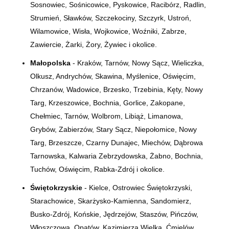
Sosnowiec, Sośnicowice, Pyskowice, Racibórz, Radlin,
Strumień, Sławków, Szczekociny, Szczyrk, Ustroń,
Wilamowice, Wisła, Wojkowice, Woźniki, Zabrze,
Zawiercie, Żarki, Żory, Żywiec i okolice.
Małopolska
- Kraków, Tarnów, Nowy Sącz, Wieliczka,
Olkusz, Andrychów, Skawina, Myślenice, Oświęcim,
Chrzanów, Wadowice, Brzesko, Trzebinia, Kęty, Nowy
Targ, Krzeszowice, Bochnia, Gorlice, Zakopane,
Chełmiec, Tarnów, Wolbrom, Libiąż, Limanowa,
Grybów, Zabierzów, Stary Sącz, Niepołomice, Nowy
Targ, Brzeszcze, Czarny Dunajec, Miechów, Dąbrowa
Tarnowska, Kalwaria Zebrzydowska, Żabno, Bochnia,
Tuchów, Oświęcim, Rabka-Zdrój i okolice.
Świętokrzyskie
- Kielce, Ostrowiec Świętokrzyski,
Starachowice, Skarżysko-Kamienna, Sandomierz,
Busko-Zdrój, Końskie, Jędrzejów, Staszów, Pińczów,
Włoszczowa, Opatów, Kazimierza Wielka, Ćmielów,