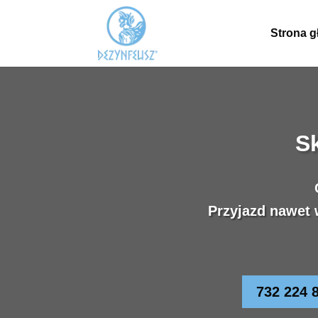
Strona 
S
Przyjazd nawet 
732 224 