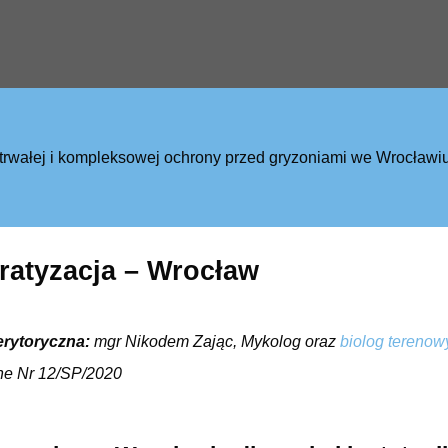
 trwałej i kompleksowej ochrony przed gryzoniami we Wrocław
ratyzacja – Wrocław
erytoryczna:
mgr Nikodem Zając, Mykolog oraz
biolog terenow
ne Nr 12/SP/2020