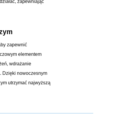
działać, zapewniając
czym
 aby zapewnić
kluczowym elementem
żeń, wdrażanie
ę. Dzięki nowoczesnym
ym utrzymać najwyższą