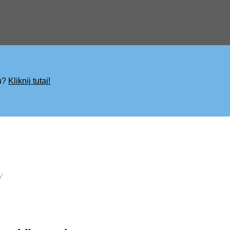
iu?
Kliknij tutaj!
y