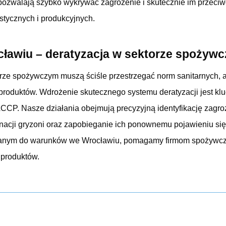
ozwalają szybko wykrywać zagrożenie i skutecznie im przeciw
stycznych i produkcyjnych.
awiu – deratyzacja w sektorze spożyw
orze spożywczym muszą ściśle przestrzegać norm sanitarnych,
produktów. Wdrożenie skutecznego systemu deratyzacji jest 
CP. Nasze działania obejmują precyzyjną identyfikację zagro
nacji gryzoni oraz zapobieganie ich ponownemu pojawieniu si
anym do warunków we Wrocławiu, pomagamy firmom spożywcz
 produktów.