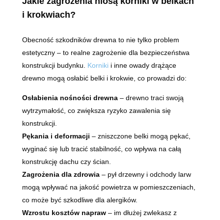
Jakie zagrożenia niosą korniki w belkach
i krokwiach?
Obecność szkodników drewna to nie tylko problem
estetyczny – to realne zagrożenie dla bezpieczeństwa
konstrukcji budynku.
Korniki
i inne owady drążące
drewno mogą osłabić belki i krokwie, co prowadzi do:
Osłabienia nośności drewna
– drewno traci swoją
wytrzymałość, co zwiększa ryzyko zawalenia się
konstrukcji.
Pękania i deformacji
– zniszczone belki mogą pękać,
wyginać się lub tracić stabilność, co wpływa na całą
konstrukcję dachu czy ścian.
Zagrożenia dla zdrowia
– pył drzewny i odchody larw
mogą wpływać na jakość powietrza w pomieszczeniach,
co może być szkodliwe dla alergików.
Wzrostu kosztów napraw
– im dłużej zwlekasz z