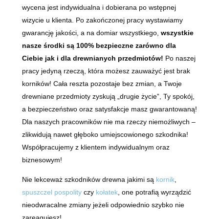
wycena jest indywidualna i dobierana po wstępnej
wizycie u klienta. Po zakończonej pracy wystawiamy
gwarancję jakości, a na domiar wszystkiego,
wszystkie
nasze środki są 100% bezpieczne zarówno dla
Ciebie jak i dla drewnianych przedmiotów!
Po naszej
pracy jedyną rzeczą, która możesz zauważyć jest brak
korników! Cała reszta pozostaje bez zmian, a Twoje
drewniane przedmioty zyskują „drugie życie”, Ty spokój,
a bezpieczeństwo oraz satysfakcje masz gwarantowaną!
Dla naszych pracowników nie ma rzeczy niemożliwych –
zlikwidują nawet głęboko umiejscowionego szkodnika!
Współpracujemy z klientem indywidualnym oraz
biznesowym!
Nie lekceważ szkodników drewna jakimi są
kornik
,
spuszczel pospolity
czy
kołatek
, one potrafią wyrządzić
nieodwracalne zmiany jeżeli odpowiednio szybko nie
zareagujesz!