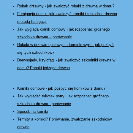
Robak drzewny - jak zwalczyć robaki z drewna w domu?
Fumigacja domu - jak zwalczyć korniki i szkodniki drewna
metodą fumigacji
Jak wygląda kornik domowy i jak rozpoznać groźnego
szkodnika drewna – porównanie
Robaki w drzewie opałowym i kominkowym - jak pozbyć
się tych szkodników?
Drewnojady, ksylofagi - jak zwalczyć szkodniki drewna w
domu? Robaki jedzące drewno
Korniki domowe - jak pozbyć się korników z domu?
Jak wyglądać tykotek pstry i jak rozpoznać groźnego
szkodnika drewna - porównanie
Sposób na korniki
Termity a korniki? Porównanie, zwalczanie szkodników
drewna