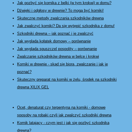
Jak pozbyć się kornika z belki (w tym krokwi) w domu?
Dźwięki i odgłosy w drewnie? To mogą być korniki!
Skuteczne metody zwalczania szkodników drewna
Jak zwalczyć korniki? Da się wytępić szkodnika z domu!
Szkodniki drewna – jak poznać i je zwalczyć
Jak wygląda kołatek domowy – porównanie
Jak wygląda spuszczel pospolity – porównanie
Zwalczanie szkodników drewna w belce i krokwi
Korniki w drewnie - skąd się biorą, zwalczanie i jak je
poznać?
Skuteczny preparat na korniki w żelu, środek na szkodniki
drewna XILIX GEL
Ocet, denaturat czy terpentyna na korniki - domowe
sposoby na robaki czyli jak zwalczyć szkodniki drewna
Kornik latający - czym jest i jak się pozbyć szkodnika
drewna?