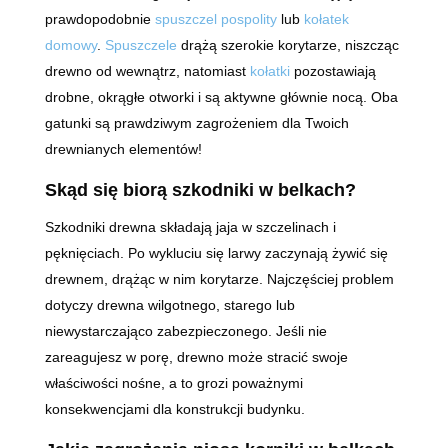
prawdopodobnie
spuszczel pospolity
lub
kołatek
domowy
.
Spuszczele
drążą szerokie korytarze, niszcząc
drewno od wewnątrz, natomiast
kołatki
pozostawiają
drobne, okrągłe otworki i są aktywne głównie nocą. Oba
gatunki są prawdziwym zagrożeniem dla Twoich
drewnianych elementów!
Skąd się biorą szkodniki w belkach?
Szkodniki drewna składają jaja w szczelinach i
pęknięciach. Po wykluciu się larwy zaczynają żywić się
drewnem, drążąc w nim korytarze. Najczęściej problem
dotyczy drewna wilgotnego, starego lub
niewystarczająco zabezpieczonego. Jeśli nie
zareagujesz w porę, drewno może stracić swoje
właściwości nośne, a to grozi poważnymi
konsekwencjami dla konstrukcji budynku.