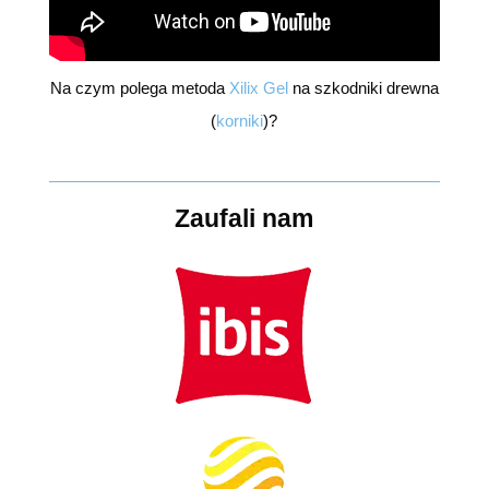
Na czym polega metoda
Xilix Gel
na szkodniki drewna
(
korniki
)?
Zaufali nam