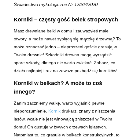
Świadectwo mykologiczne Nr 12/SP/2020
Korniki – częsty gość belek stropowych
Masz drewniane belki w domu i zauważyłeś małe
otwory, a może nawet sypiącą się mączkę drzewną? To
może oznaczać jedno
–
nieproszeni goście grasują w
Twoim drewnie! Szkodniki drewna mogą wyrządzić
spore szkody, dlatego nie warto zwlekać. Zobacz, co
działa najlepiej i raz na zawsze pozbądź się korników!
Korniki w belkach? A może to coś
innego?
Zanim zaczniemy walkę, warto wyjaśnić pewne
nieporozumienie.
Kornik
drukarz, znany z niszczenia
lasów, wcale nie jest winowajcą zniszczeń w Twoim
domu! On gustuje w żywych drzewach iglastych.
Natomiast to, co grasuje w belkach konstrukcyjnych, to