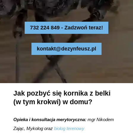
732 224 849 - Zadzwoń teraz!
kontakt@dezynfeusz.pl
Jak pozbyć się kornika z belki
(w tym krokwi) w domu?
Opieka i konsultacja merytoryczna:
mgr Nikodem
Zając, Mykolog oraz
biolog terenowy