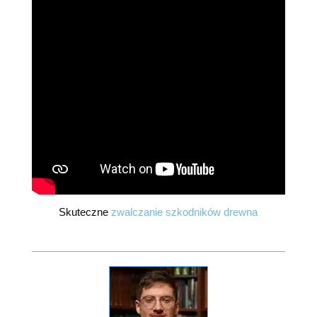
Skuteczne
zwalczanie szkodników drewna