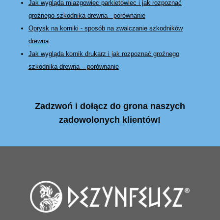
Jak wygląda miazgowiec parkietowiec i jak rozpoznać
groźnego szkodnika drewna - porównanie
Oprysk na korniki - sposób na zwalczanie szkodników
drewna
Jak wygląda kornik drukarz i jak rozpoznać groźnego
szkodnika drewna – porównanie
Zadzwoń i dołącz do grona naszych
zadowolonych klientów!