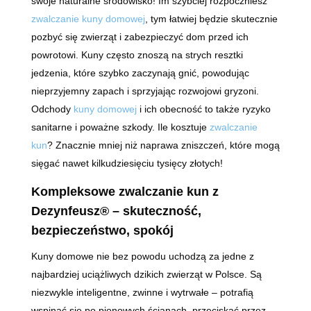
swoje naturalne środowisko! Im szybciej rozpoczniesz
zwalczanie kuny domowej
, tym łatwiej będzie skutecznie
pozbyć się zwierząt i zabezpieczyć dom przed ich
powrotowi. Kuny często znoszą na strych resztki
jedzenia, które szybko zaczynają gnić, powodując
nieprzyjemny zapach i sprzyjając rozwojowi gryzoni.
Odchody
kuny domowej
i ich obecność to także ryzyko
sanitarne i poważne szkody. Ile kosztuje
zwalczanie
kun
? Znacznie mniej niż naprawa zniszczeń, które mogą
sięgać nawet kilkudziesięciu tysięcy złotych!
Kompleksowe zwalczanie kun z
Dezynfeusz® – skuteczność,
bezpieczeństwo, spokój
Kuny domowe nie bez powodu uchodzą za jedne z
najbardziej uciążliwych dzikich zwierząt w Polsce. Są
niezwykle inteligentne, zwinne i wytrwałe – potrafią
wspinać się po pionowych ścianach, przeciskać przez