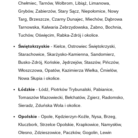
Chełmiec, Tarnów, Wolbrom, Libiąż, Limanowa,
Grybów, Zabierzów, Stary Sącz, Niepołomice, Nowy
Targ, Brzeszcze, Czarny Dunajec, Miechów, Dąbrowa
Tarnowska, Kalwaria Zebrzydowska, Żabno, Bochnia,
Tuchów, Oświęcim, Rabka-Zdrój i okolice.
Świętokrzyskie
- Kielce, Ostrowiec Świętokrzyski,
Starachowice, Skarżysko-Kamienna, Sandomierz,
Busko-Zdrój, Końskie, Jędrzejów, Staszów, Pińczów,
Włoszczowa, Opatów, Kazimierza Wielka, Ćmielów,
Nowa Słupia i okolice.
Łódzkie
- Łódź, Piotrków Trybunalski, Pabianice,
Tomaszów Mazowiecki, Bełchatów, Zgierz, Radomsko,
Sieradz, Zduńska Wola i okolice.
Opolskie
- Opole, Kędzierzyn-Koźle, Nysa, Brzeg,
Kluczbork, Strzelce Opolskie, Krapkowice, Namysłów,
Olesno, Zdzieszowice, Paczków, Gogolin, Lewin