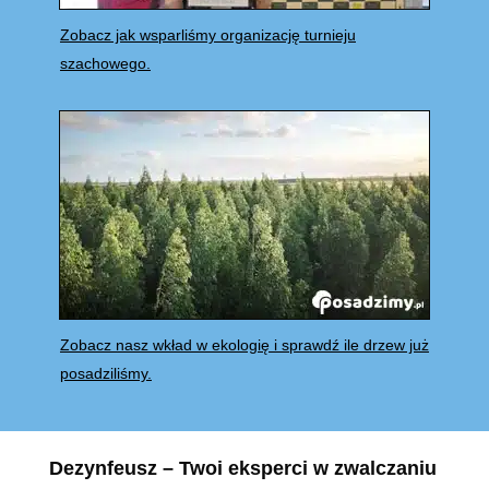
Zobacz jak wsparliśmy organizację turnieju
szachowego.
Zobacz nasz wkład w ekologię i sprawdź ile drzew już
posadziliśmy.
Dezynfeusz – Twoi eksperci w zwalczaniu