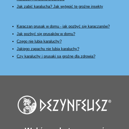
Jak zabić karalucha? Jak wytępić te groźne insekty
Karaczan prusak w domu - jak pozbyć się karaczanów?
Jak pozbyć się prusaków w domu?
Czego nie lubią karaluchy?
Jakiego zapachu nie lubią karaluchy?
Czy karaluchy i prusaki są groźne dla zdrowia?