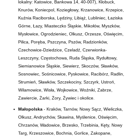
lokalny: Katowice, Bankowa 14,
40-007)
, Kłobuck,
Knurów, Koniecpol, Koziegłowy, Krzanowice, Krzepice,
Kuźnia Raciborska, Lędziny, Libiąż, Lubliniec, Łaziska
Górne, Łazy, Miasteczko Śląskie, Mikołów, Myszków,
Mysłowice, Ogrodzieniec, Olkusz, Orzesze, Oświęcim,
Pilica, Poręba, Pszczyna, Pszów, Radzionków,
Czechowice-Dziedzice, Czeladź, Czerwionka-
Leszczyny, Częstochowa, Ruda Śląska, Rydułtowy,
Siemianowice Śląskie, Siewierz, Skoczów, Sławków,
Sosnowiec, Sośnicowice, Pyskowice, Racibórz, Radlin,
Strumień, Sławków, Szczekociny, Szczyrk, Ustroń,
Wilamowice, Wisła, Wojkowice, Woźniki, Zabrze,
Zawiercie, Żarki, Żory, Żywiec i okolice.
Małopolska
- Kraków, Tarnów, Nowy Sącz, Wieliczka,
Olkusz, Andrychów, Skawina, Myślenice, Oświęcim,
Chrzanów, Wadowice, Brzesko, Trzebinia, Kęty, Nowy
Targ, Krzeszowice, Bochnia, Gorlice, Zakopane,