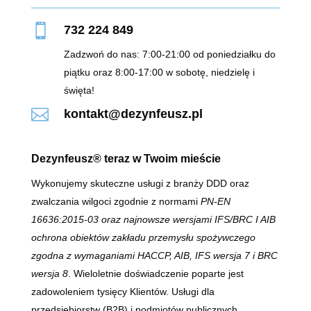

732 224 849
Zadzwoń do nas: 7:00-21:00 od poniedziałku do
piątku oraz 8:00-17:00 w sobotę, niedzielę i
święta!

kontakt@dezynfeusz.pl
Dezynfeusz® teraz w Twoim mieście
Wykonujemy skuteczne usługi z branży DDD oraz
zwalczania wilgoci zgodnie z normami
PN-EN
16636:2015-03 oraz najnowsze wersjami IFS/BRC I AIB
ochrona obiektów zakładu przemysłu spożywczego
zgodna z wymaganiami HACCP, AIB, IFS wersja 7 i BRC
wersja 8
. Wieloletnie doświadczenie poparte jest
zadowoleniem tysięcy Klientów. Usługi dla
przedsiębiorstw (B2B) i podmiotów publicznych