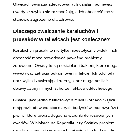
Gliwicach wymaga zdecydowanych działań, ponieważ
owady te szybko się rozmnażają, a ich obecność może
stanowić zagrożenie dla zdrowia.
Dlaczego zwalczanie karaluchów i
prusaków w Gliwicach jest konieczne?
Karaluchy i prusaki to nie tylko nieestetyczny widok – ich
obecność może powodować poważne problemy
zdrowotne. Owady te są nosicielami bakterii, które mogą
wywoływać zatrucia pokarmowe i infekcje. Ich odchody
oraz wylinki zawierają alergeny, które mogą nasilać
objawy astmy i innych schorzeń układu oddechowego.
Gliwice, jako jedno z kluczowych miast Górnego Śląska,
mają rozbudowaną sieć starych budynków, magazynów i
piwnic, które tworzą dogodne warunki do rozwoju tych
owadów. W blokach na Koperniku czy Sośnicy problem
często zaczyna się w zsypach i piwnicach, skąd owady