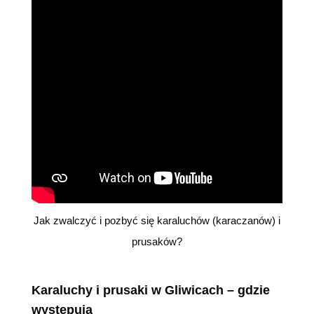
Jak zwalczyć i pozbyć się karaluchów (karaczanów) i
prusaków?
Karaluchy i prusaki w Gliwicach
– gdzie
występują