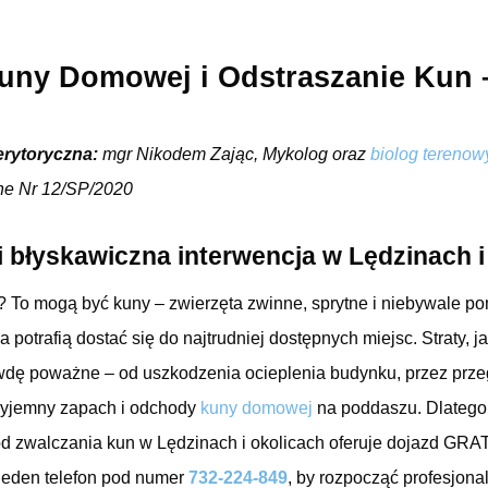
uny Domowej i Odstraszanie Kun 
erytoryczna:
mgr Nikodem Zając, Mykolog oraz
biolog terenow
ne Nr 12/SP/2020
 błyskawiczna interwencja w Lędzinach i
? To mogą być kuny – zwierzęta zwinne, sprytne i niebywale p
 potrafią dostać się do najtrudniej dostępnych miejsc. Straty, 
dę poważne – od uszkodzenia ocieplenia budynku, przez prze
rzyjemny zapach i odchody
kuny domowej
na poddaszu. Dlatego 
d zwalczania kun w Lędzinach i okolicach oferuje dojazd GRA
 jeden telefon pod numer
732-224-849
, by rozpocząć profesjon