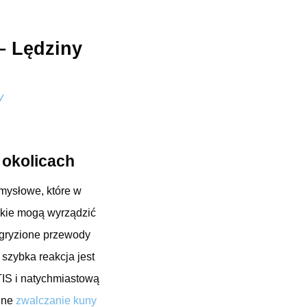
– Lędziny
y
 okolicach
omysłowe, które w
jakie mogą wyrządzić
gryzione przewody
szybka reakcja jest
TIS i natychmiastową
alne
zwalczanie kuny