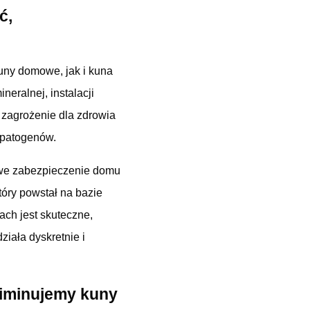
ć,
kuny domowe, jak i kuna
neralnej, instalacji
e zagrożenie dla zdrowia
 patogenów.
sowe zabezpieczenie domu
tóry powstał na bazie
ch jest skuteczne,
iała dyskretnie i
liminujemy kuny