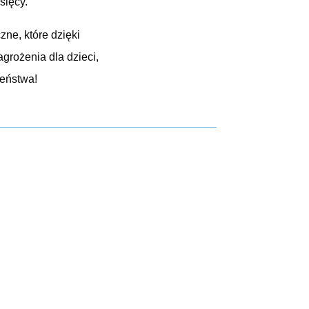
sięcy.
ne, które dzięki
grożenia dla dzieci,
zeństwa!