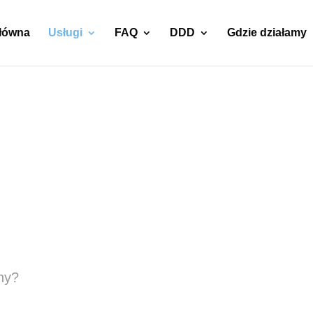
główna
Usługi
FAQ
DDD
Gdzie działamy
omowej i
 Lędziny
ny?