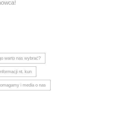
howca!
isz wiadomość
go warto nas wybrać?
nformacji nt. kun
omagamy i media o nas