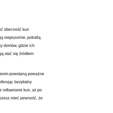
 być obecność kun
niepozornie, potrafią
hy domów, gdzie ich
ą stać się źródłem
 zanim powstaną poważne
oferując bezpłatny
z odławianie kun, aż po
możesz mieć pewność, że