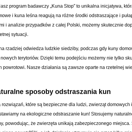
Nasz program badawczy „Kuna Stop” to unikalna inicjatywa, kt
mowe i kuna leśna reagują na różne środki odstraszające i puła
mi i analizie przypadków z całej Polski, możemy skutecznie 
tnej sytuacji.
śna rzadziej odwiedza ludzkie siedziby, podczas gdy kuny do
nowych terytoriów. Dzięki temu podejściu możemy nie tylko sku
ch powrotowi. Nasze działania są zawsze oparte na rzetelnej wi
aturalne sposoby odstraszania kun
 rozwiązań, które są bezpieczne dla ludzi, zwierząt domowych 
tawiamy na ekologiczne odstraszanie kun! Stosujemy naturalne
ny, powodując, że zwierzęta unikają zabezpieczonego miejsca.