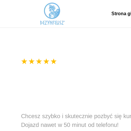
Strona 
300+ pozytywnych ocen
Zwalczanie Kuny D
Odstraszanie Kun –
Chcesz szybko i skutecznie pozbyć się ku
Dojazd nawet w 50 minut od telefonu!