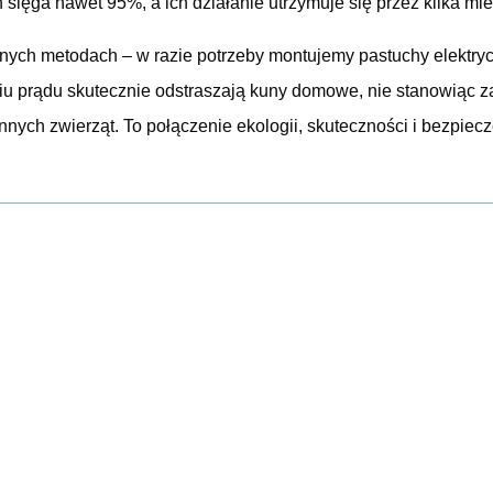
sięga nawet 95%, a ich działanie utrzymuje się przez kilka mie
nych metodach – w razie potrzeby montujemy pastuchy elektrycz
 prądu skutecznie odstraszają kuny domowe, nie stanowiąc za
nych zwierząt. To połączenie ekologii, skuteczności i bezpiec