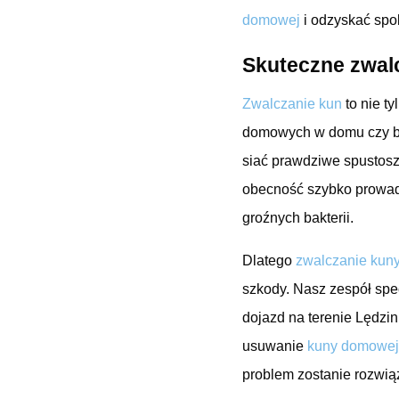
domowej
i odzyskać sp
Skuteczne zwal
Zwalczanie kun
to nie t
domowych w domu czy bu
siać prawdziwe spustosz
obecność szybko prowad
groźnych bakterii.
Dlatego
zwalczanie kun
szkody. Nasz zespół spec
dojazd na terenie Lędzin
usuwanie
kuny domowej
problem zostanie rozwią