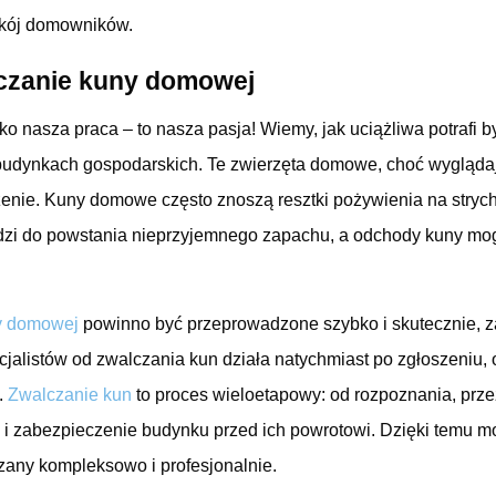
okój domowników.
czanie kuny domowej
ylko nasza praca – to nasza pasja! Wiemy, jak uciążliwa potrafi
dynkach gospodarskich. Te zwierzęta domowe, choć wyglądają 
enie. Kuny domowe często znoszą resztki pożywienia na stryc
zi do powstania nieprzyjemnego zapachu, a odchody kuny mog
y domowej
powinno być przeprowadzone szybko i skutecznie,
jalistów od zwalczania kun działa natychmiast po zgłoszeniu, 
.
Zwalczanie kun
to proces wieloetapowy: od rozpoznania, prze
i zabezpieczenie budynku przed ich powrotowi. Dzięki temu 
zany kompleksowo i profesjonalnie.