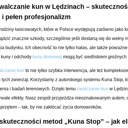
alczanie kun w Lędzinach – skutecznoś
i pełen profesjonalizm
 rodziny łasicowatych, które w Polsce występują zarówno jako 
ądzić znaczne szkody, szczególnie jeśli dostaną się do wełny mi
nia budynku. Ich obecność to nie tylko hałas, ale także poważn
 kuny i odchody
kuny domowej
mogą być siedliskiem groźnych
lczanie kun
to nie tylko szybka interwencja, ale też komplek
 tych zwierząt. Korzystamy z autorskiego systemu Kuna Stop, k
enia i badań terenowych. Dzięki temu
zwalczanie kun
w Lędzina
rwałe efekty. Nasz zespół przyjeżdża nieoznakowanym autem, dz
rzętem – tak, by nie zakłócać życia domowników.
skuteczności metod „Kuna Stop” – jak e