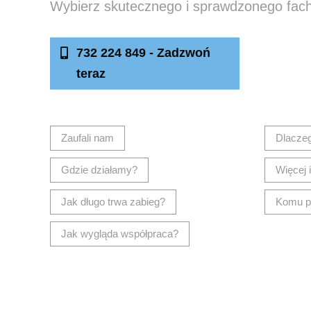
Wybierz skutecznego i sprawdzonego fac
732 224 849 - Zadzwoń
Nap
teraz
Zaufali nam
Dlacze
Gdzie działamy?
Więcej i
Jak długo trwa zabieg?
Komu p
Jak wygląda współpraca?