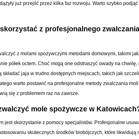
zdążyły już przejść przez kilka faz rozwoju. Warto szybko podjąć
skorzystać z profesjonalnego zwalczania
walczyć z molami spożywczymi metodami domowymi, takimi jak r
nie półek octem. Choć mogą one odstraszyć owady na chwilę, 
fią składać jaja w trudno dostępnych miejscach, takich jak szcze
atego warto postawić na profesjonalne metody zwalczania mol
awią się z problemem raz na zawsze.
 zwalczyć mole spożywcze w Katowicach
 jest skorzystanie z pomocy specjalistów. Profesjonalne usu
stosowaniu skutecznych środków biobójczych, które likwidują n