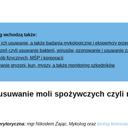
g wchodzą także:
 ich usuwanie, a także badania mykologiczne i ekspertyzy prz
eń czyli usuwanie bakterii, wirusów, ozonowanie i usuwanie
ób fizycznych, MŚP i korporacji
wanie gryzoni, kun, myszy, a także monitoring szkodników
 usuwanie moli spożywczych czyli
erytoryczna:
mgr Nikodem Zając, Mykolog oraz
biolog terenow