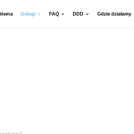
główna
Usługi
FAQ
DDD
Gdzie działamy
nie moli
mklików –