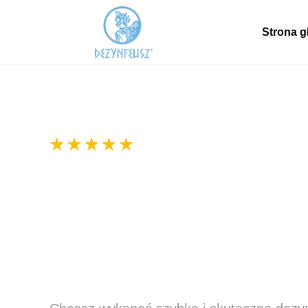
Strona 
300+ pozytywnych ocen
Zwalczanie i usuwa
spożywczych czyli 
Katowice