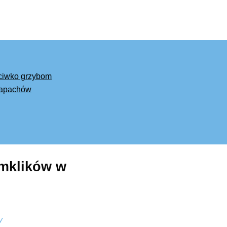
eciwko grzybom
 zapachów
 mklików w
y