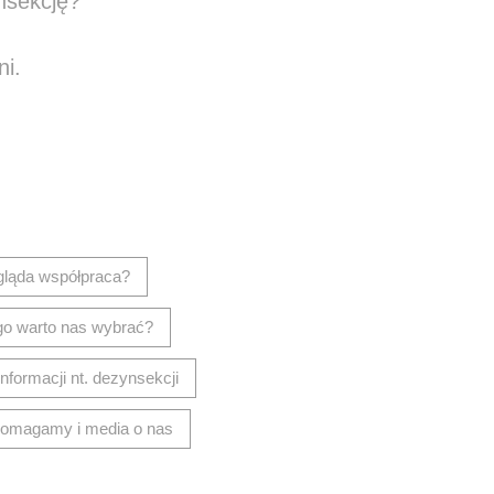
nsekcję?
ni.
isz wiadomość
gląda współpraca?
go warto nas wybrać?
informacji nt. dezynsekcji
omagamy i media o nas