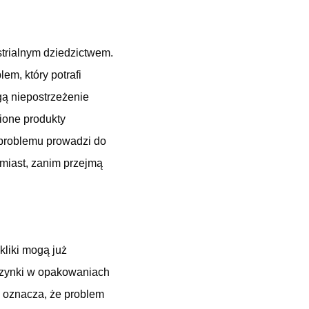
strialnym dziedzictwem.
em, który potrafi
gą niepostrzeżenie
ione produkty
 problemu prowadzi do
hmiast, zanim przejmą
kliki mogą już
czynki w opakowaniach
ć oznacza, że problem