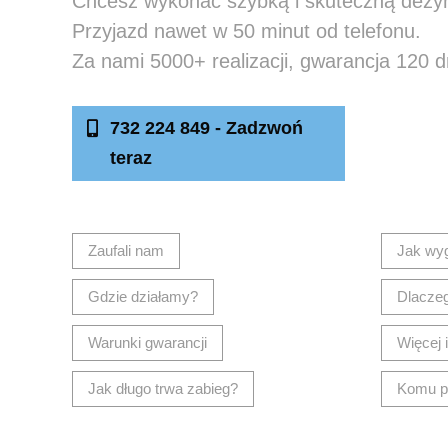
Chcesz wykonać szybką i skuteczną dezy
Przyjazd nawet w 50 minut od telefonu.
Za nami 5000+ realizacji, gwarancja 120 d
732 224 849 - Zadzwoń
Nap
teraz
Zaufali nam
Jak wy
Gdzie działamy?
Dlacze
Warunki gwarancji
Więcej 
Jak długo trwa zabieg?
Komu p