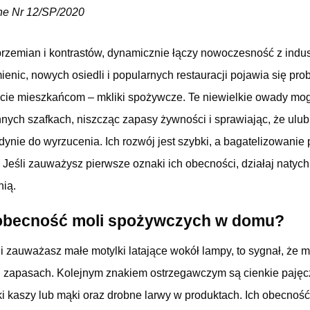
ne Nr 12/SP/2020
przemian i kontrastów, dynamicznie łączy nowoczesność z indu
ic, nowych osiedli i popularnych restauracji pojawia się probl
ycie mieszkańcom – mkliki spożywcze. Te niewielkie owady mo
ych szafkach, niszcząc zapasy żywności i sprawiając, że ulub
dynie do wyrzucenia. Ich rozwój jest szybki, a bagatelizowanie
i. Jeśli zauważysz pierwsze oznaki ich obecności, działaj natyc
nią.
obecność moli spożywczych w domu?
 zauważasz małe motylki latające wokół lampy, to sygnał, że m
 zapasach. Kolejnym znakiem ostrzegawczym są cienkie paję
ki kaszy lub mąki oraz drobne larwy w produktach. Ich obecnoś