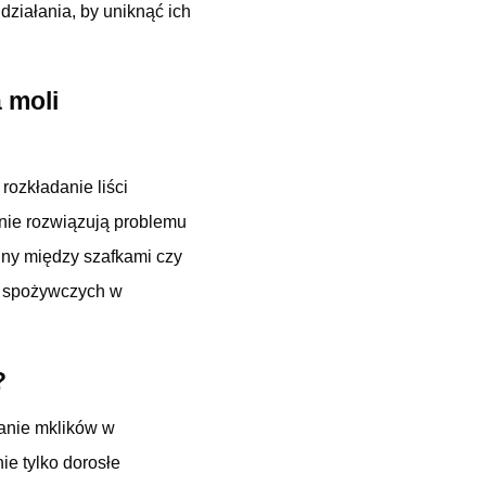
 działania, by uniknąć ich
 moli
ozkładanie liści
nie rozwiązują problemu
liny między szafkami czy
i spożywczych w
?
wanie mklików w
ie tylko dorosłe