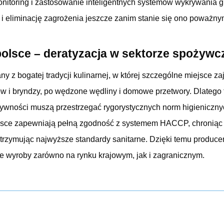
nitoring i zastosowanie inteligentnych systemów wykrywania g
ji i eliminację zagrożenia jeszcze zanim stanie się ono poważ
lsce – deratyzacja w sektorze spożyw
ny z bogatej tradycji kulinarnej, w której szczególne miejsce z
 i bryndzy, po wędzone wędliny i domowe przetwory. Dlatego f
 żywności muszą przestrzegać rygorystycznych norm higieniczny
lsce zapewniają pełną zgodność z systemem HACCP, chroniąc 
trzymując najwyższe standardy sanitarne. Dzięki temu produce
 wyroby zarówno na rynku krajowym, jak i zagranicznym.