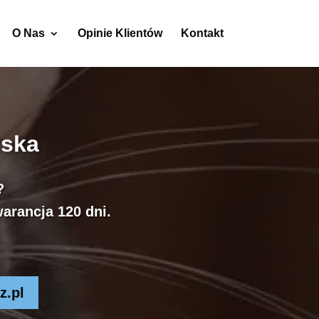
O Nas
Opinie Klientów
Kontakt
lska
?
arancja 120 dni.
z.pl