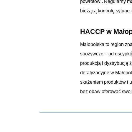
powrotowi. Regularny mo
bieżącą kontrolę sytuac
HACCP w Małopo
Małopolska to region zna
spożywcze – od oscypków
produkcją i dystrybucją
deratyzacyjne w Małopo
skażeniem produktów i u
bez obaw oferować swoje