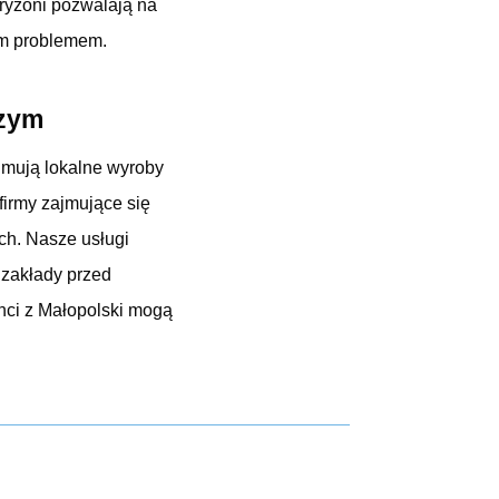
ryzoni pozwalają na
nym problemem.
czym
ajmują lokalne wyroby
irmy zajmujące się
ch. Nasze usługi
zakłady przed
nci z Małopolski mogą