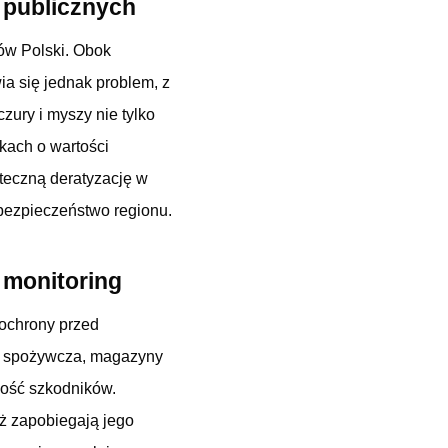
i publicznych
nów Polski. Obok
ia się jednak problem, z
zury i myszy nie tylko
kach o wartości
uteczną deratyzację w
bezpieczeństwo regionu.
 monitoring
 ochrony przed
cja spożywcza, magazyny
ność szkodników.
eż zapobiegają jego