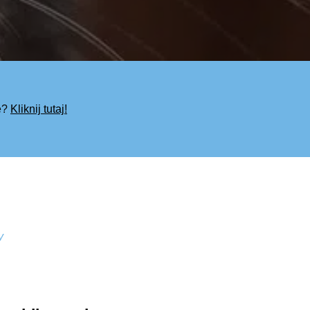
e?
Kliknij tutaj!
y