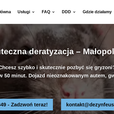
główna
Usługi
FAQ
DDD
Gdzie działamy
teczna deratyzacja – Małopo
Chcesz szybko i skutecznie pozbyć się gryzoni
w 50 minut. Dojazd nieoznakowanym autem, gw
849 - Zadzwoń teraz!
kontakt@dezynfeus